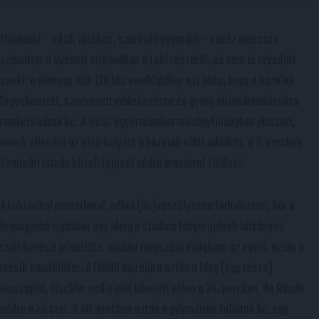
Mindenki – edző, játékos, szurkoló egyaránt – nehéz meccsre
számított a Gyirmót otthonában a Loki részéről, és nem is tévedett
senki: a mintegy 100-120 fős vendégtábor azt látta, hogy a hazaiak
fegyelmezett, szervezett védekezésre és gyors ellentámadásokra
rendezkedtek be. A DVSC egyértelműen mezőnyfölényben játszott,
ennek ellenére az első helyzet a hazaiak előtt adódott, a 9. percben
Szatmári István közeli fejesét védte bravúrral Zöldesi.
A Loki néhol pontatlanul, néhol (ön)veszélyesen futballozott, bár a
legnagyobb izgalmat egy ideig a stadion fényerejének látványos
csökkenése jelentette, miután megszűnt világítani az egyik, aztán a
másik kandeláber. A félidő hajrájára aztán a fény (egy része)
visszajött, Tischler pedig gólt lőhetett volna a 34. percben, de Rusák
védte a ziccert. A 40. percben aztán a gyirmótiak találtak be, egy