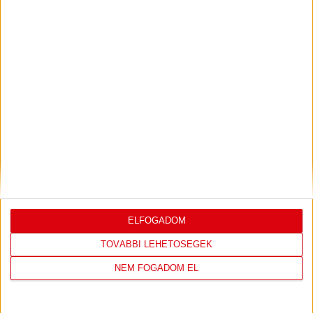
2026.08.05.
Bővebben →
SAJTÓTÁJÉKOZTATÓ
ÚJPEST FC-DVSC 4-2,
:
GERT REMMEL ÉRTÉKELÉSE
2026.08.03.
Bővebben →
DÉNES VILMOS
MEGTISZTELTETÉS, HOGY ILYEN
:
SZURKOLÓK ELŐTT LÉPHETEK PÁLYÁRA
2026.07.31.
Bővebben →
ELFOGADOM
TOVÁBBI LEHETŐSÉGEK
PJUNYIK JEREVÁN-DVSC
TOVÁBBJUTÁS A
:
KONFERENCIA LIGÁBAN
NEM FOGADOM EL
Bővebben →