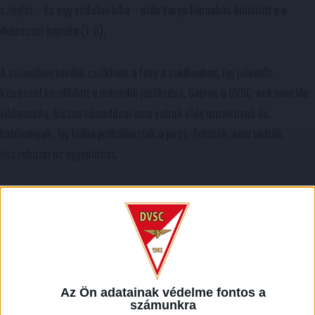
szöglet – és egy védelmi hiba – után Varga Barnabás bólintott a a
debreceni kapuba (1-0).
A szünetben tovább csökkent a fény a stadionban, így jelentős
késéssel kezdődött a második játékrész. Sajnos a DVSC-nek nem lőn
világosság, hiszen támadásai nem voltak elég attraktívak és
hatékonyak, így hiába próbálkoztak a piros-fehérek, nem tudták
összehozni az egyenlítést.
A véghajrában sem változott a helyzet, nyomasztó volt a debreceni
fölény, de nem volt elég átütő. Így a Loki elszenvedte első vereségét a
bajnokságban, folytatás szerdán a Nagyerdő a Szeged ellen.
Merkantil Bank Liga, 5. forduló.
Az Ön adatainak védelme fontos a
számunkra