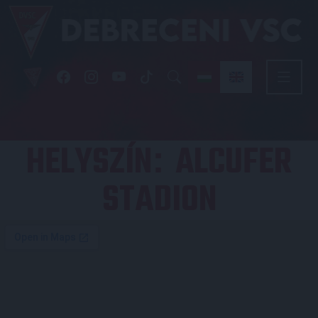
HELYSZÍN
ALCUFER
:
STADION