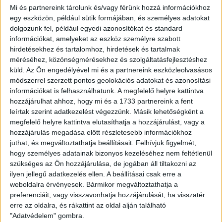
Gyirmót FC Győr-DVSC 1-0 (1-0).
Mi és partnereink tárolunk és/vagy férünk hozzá információkhoz
egy eszközön, például sütik formájában, és személyes adatokat
dolgozunk fel, például egyedi azonosítókat és standard
Gyirmót-Győr, Alcufer stadion, 1720 néző. Vezette: Szőts.
információkat, amelyeket az eszköz személyre szabott
hirdetésekhez és tartalomhoz, hirdetések és tartalmak
méréséhez, közönségmérésekhez és szolgáltatásfejlesztéshez
Gyirmót FC: Rusák – Vogyicska, Nagy P., Széles, Major, Hajdú Á
küld.
Az Ön engedélyével mi és a partnereink eszközleolvasásos
(Németh, 75.)., Heffler N., Hudák, Lázár P., Szatmári I. (Herjeczki, 62.),,
módszerrel szerzett pontos geolokációs adatokat és azonosítási
Varga B.. Edző: Csertői Aurél.
információkat is felhasználhatunk. A megfelelő helyre kattintva
hozzájárulhat ahhoz, hogy mi és a 1733 partnereink a fent
leírtak szerint adatkezelést végezzünk. Másik lehetőségként a
DVSC: Zöldesi – Kinyik, Szatmári Cs., Pávkovics, Korhut – Bódi, Varga
megfelelő helyre kattintva elutasíthatja a hozzájárulást, vagy a
hozzájárulás megadása előtt részletesebb információkhoz
J. (Ferenczi, 77.)., Bényei Á., Varga K. (Szécsi, 71.) – Sós (Bárány, 46.).,
juthat, és megváltoztathatja beállításait.
Felhívjuk figyelmét,
Tischler. Edző: Kondás Elemér.
hogy személyes adatainak bizonyos kezeléséhez nem feltétlenül
szükséges az Ön hozzájárulása, de jogában áll tiltakozni az
ilyen jellegű adatkezelés ellen. A beállításai csak erre a
Gól: Varga B. (40.).
weboldalra érvényesek. Bármikor megváltoztathatja a
preferenciáit, vagy visszavonhatja hozzájárulását, ha visszatér
erre az oldalra, és rákattint az oldal alján található
Sárga lap: Szatmári I., (45.), Lázár (64.), Nagy (84.), Varga (86.), illetve
"Adatvédelem" gombra.