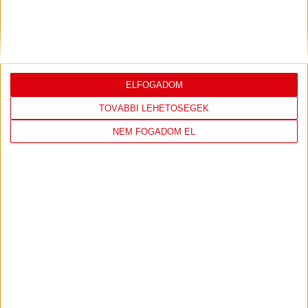
DVSC CÍMERES PÓLÓ
DVSC KAPUCNIS
ELFOGADOM
PULÓVER
TOVÁBBI LEHETŐSÉGEK
NEM FOGADOM EL