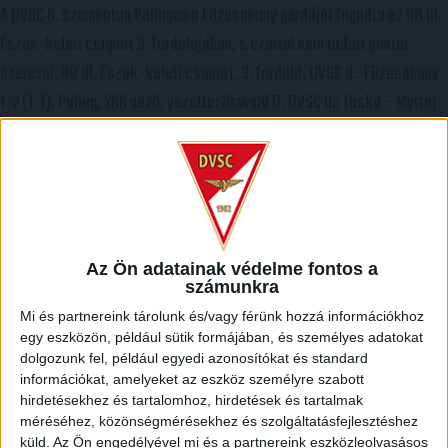
A DVSC II. szombaton Pallagon a Füzesabony gárdáját fogadta az NB III.
Észak-keleti csoport 3. fordulójában, s ezúttal nem tudott pontot
szerezni. NB III. Észak-keleti csoport, 3. forduló. DVSC II.-Füzesabony
1-2 (1-1). Pallag, 200 néző, vezette: Oswald D. DVSC II.: Tuska – Myrtaj
(Kiss M., 46.), Farkas T., Macsó (Lovas, 75.), Vincze T., Hermann
(Gyenti, […]
Bővebben →
70 ÉVES LETT KEREKES GYÖRGY, A VALAHA VOLT EGYIK
Az Ön adatainak védelme fontos a
LEGJOBB DEBRECENI CSATÁR
számunkra
Ma ünnepli 70. születésnapját Kerekes György. A debreceni születésű
Mi és partnereink tárolunk és/vagy férünk hozzá információkhoz
támadó a debreceni Titászban, majd a DMTE-ben kezdte, később
egy eszközön, például sütik formájában, és személyes adatokat
játszott Pécsen, az Újpestben, az FTC-ben és a Videotonban is, ám
dolgozunk fel, például egyedi azonosítókat és standard
információkat, amelyeket az eszköz személyre szabott
pályafutása csúcspontját egyértelműen a Lokiban töltött évek
hirdetésekhez és tartalomhoz, hirdetések és tartalmak
jelentették. A népszerű Gurigának hihetetlen érzéke volt a játékhoz és
méréséhez, közönségmérésekhez és szolgáltatásfejlesztéshez
küld.
Az Ön engedélyével mi és a partnereink eszközleolvasásos