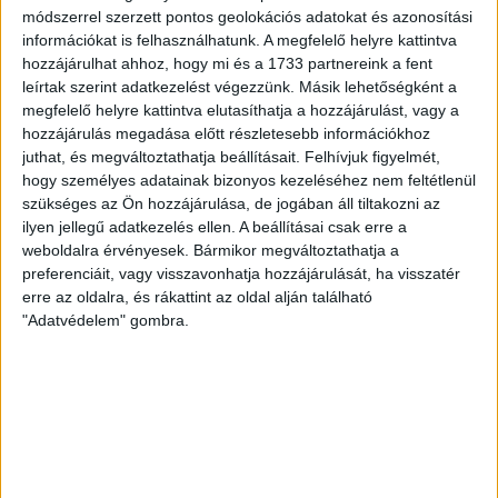
a gólszerzéshez, amit jól mutat, hogy a DMVSC-ben eltöltött […]
módszerrel szerzett pontos geolokációs adatokat és azonosítási
Bővebben →
információkat is felhasználhatunk. A megfelelő helyre kattintva
hozzájárulhat ahhoz, hogy mi és a 1733 partnereink a fent
leírtak szerint adatkezelést végezzünk. Másik lehetőségként a
VAJDA BOTOND
VASÁRNAP 100 SZÁZALÉKNÁL
:
megfelelő helyre kattintva elutasíthatja a hozzájárulást, vagy a
IS TÖBBET KELL BELEADNUNK
hozzájárulás megadása előtt részletesebb információkhoz
2026.08.07.
juthat, és megváltoztathatja beállításait.
Felhívjuk figyelmét,
hogy személyes adatainak bizonyos kezeléséhez nem feltétlenül
A DVSC-FC Copenhagen Konferencia Liga mérkőzés örömteli eseménye
szükséges az Ön hozzájárulása, de jogában áll tiltakozni az
volt, hogy sérüléséből felépülve visszatért a pályára 22 éves szélsőnk,
ilyen jellegű adatkezelés ellen. A beállításai csak erre a
Vajda Botond. Játékosunkat a visszatérésről és a vasárnapi,
weboldalra érvényesek. Bármikor megváltoztathatja a
preferenciáit, vagy visszavonhatja hozzájárulását, ha visszatér
Nyíregyháza elleni rangadóról is kérdeztük. – Nagyon örülök, hogy újra
erre az oldalra, és rákattint az oldal alján található
pályára léphettem tétmeccsen, hiszen majdnem négy hónapot kellett
"Adatvédelem" gombra.
kihagynom. Az is pozitívum, hogy egy ilyen erős ellenfél ellen
játszhattam […]
Bővebben →
SZURKOLÓI INFORMÁCIÓK A DVSC-NYÍREGYHÁZA