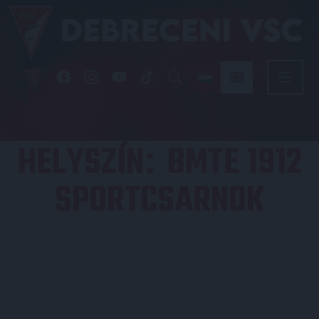
HELYSZÍN
BMTE 1912
:
SPORTCSARNOK