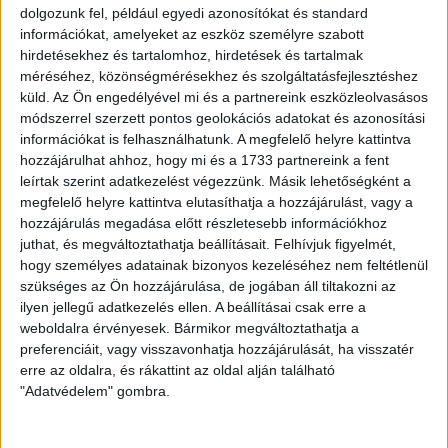
nyolcaddöntőjébe.
dolgozunk fel, például egyedi azonosítókat és standard
információkat, amelyeket az eszköz személyre szabott
LEGUTÓBBI HÍREK
hirdetésekhez és tartalomhoz, hirdetések és tartalmak
méréséhez, közönségmérésekhez és szolgáltatásfejlesztéshez
küld.
Az Ön engedélyével mi és a partnereink eszközleolvasásos
ÉRVÉNYESÜLT A PAPÍRFORMA
DVSC-FC
:
módszerrel szerzett pontos geolokációs adatokat és azonosítási
COPENHAGEN 0-3
információkat is felhasználhatunk. A megfelelő helyre kattintva
hozzájárulhat ahhoz, hogy mi és a 1733 partnereink a fent
2026.08.06.
leírtak szerint adatkezelést végezzünk. Másik lehetőségként a
Az örmény Pjunyik Jereván búcsúztatása után a bombaerős,
megfelelő helyre kattintva elutasíthatja a hozzájárulást, vagy a
hozzájárulás megadása előtt részletesebb információkhoz
válogatottakkal teletűzdelt, dán rekordbajnok FC Copenhagen
juthat, és megváltoztathatja beállításait.
Felhívjuk figyelmét,
(Köbenhavn) együttesét fogadta a Loki csütörtökön este az UEFA
hogy személyes adatainak bizonyos kezeléséhez nem feltétlenül
Konferencia Liga 3. selejtezőkörének első mérkőzésén. A
szükséges az Ön hozzájárulása, de jogában áll tiltakozni az
ilyen jellegű adatkezelés ellen. A beállításai csak erre a
kezdőcsapatban ott volt többek között Szécsi Márk, Batik Bence és a
weboldalra érvényesek. Bármikor megváltoztathatja a
DVSC-ben most debütáló Dénes Vilmos is. A találkozót a hőség dacára
preferenciáit, vagy visszavonhatja hozzájárulását, ha visszatér
mindkét gárda viszonylag […]
erre az oldalra, és rákattint az oldal alján található
"Adatvédelem" gombra.
Bővebben →