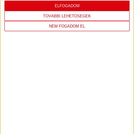
ELFOGADOM
TOVÁBBI LEHETŐSÉGEK
NEM FOGADOM EL
DVSC CÍMERES PÓLÓ
DVSC KAPUCNIS
PULÓVER