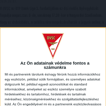
2026.08.07.
A DVSC az OTP Bank Liga 3. fordulójában az ősi rivális Nyíregyházát
fogadja augusztus 9-én, vasárnap 17.30-kor a Nagyerdei Stadionban.
Nagy az érdeklődés, a találkozóra megvásárolhatók a jegyek online, a
www.nagyerdeistadion.hu oldalon, illetve személyesen a stadion
pénztáraiban (nyitva hétköznap 10 és 18, szombaton 10 és 15 óra között,
vasárnap 10 órától). A DVSC Store vasárnap 12 […]
Bővebben →
Az Ön adatainak védelme fontos a
ÉRVÉNYESÜLT A PAPÍRFORMA
DVSC-FC
:
számunkra
COPENHAGEN 0-3
Mi és partnereink tárolunk és/vagy férünk hozzá információkhoz
2026.08.06.
egy eszközön, például sütik formájában, és személyes adatokat
Az örmény Pjunyik Jereván búcsúztatása után a bombaerős,
dolgozunk fel, például egyedi azonosítókat és standard
válogatottakkal teletűzdelt, dán rekordbajnok FC Copenhagen
információkat, amelyeket az eszköz személyre szabott
hirdetésekhez és tartalomhoz, hirdetések és tartalmak
(Köbenhavn) együttesét fogadta a Loki csütörtökön este az UEFA
méréséhez, közönségmérésekhez és szolgáltatásfejlesztéshez
Konferencia Liga 3. selejtezőkörének első mérkőzésén. A
küld.
Az Ön engedélyével mi és a partnereink eszközleolvasásos