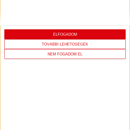
DVSC CÍMERES PÓLÓ
DVSC KAPUCNIS
ELFOGADOM
PULÓVER
TOVÁBBI LEHETŐSÉGEK
NEM FOGADOM EL