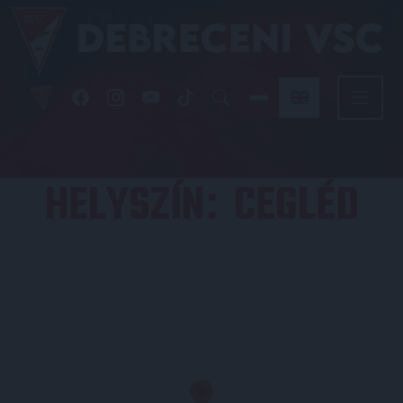
HELYSZÍN
CEGLÉD
: