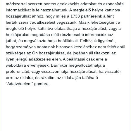
módszerrel szerzett pontos geolokációs adatokat és azonosítási
kezdőcsapatban ott volt többek között Szécsi Márk, Batik Bence és a
információkat is felhasználhatunk. A megfelelő helyre kattintva
DVSC-ben most debütáló Dénes Vilmos is. A találkozót a hőség dacára
hozzájárulhat ahhoz, hogy mi és a 1733 partnereink a fent
mindkét gárda viszonylag […]
leírtak szerint adatkezelést végezzünk. Másik lehetőségként a
megfelelő helyre kattintva elutasíthatja a hozzájárulást, vagy a
Bővebben →
hozzájárulás megadása előtt részletesebb információkhoz
juthat, és megváltoztathatja beállításait.
Felhívjuk figyelmét,
hogy személyes adatainak bizonyos kezeléséhez nem feltétlenül
RENDKÍVÜLI HŐSÉG
TÖBB MÓDON IS IGYEKSZIK
:
szükséges az Ön hozzájárulása, de jogában áll tiltakozni az
SEGÍTENI A SZURKOLÓKAT A DVSC
ilyen jellegű adatkezelés ellen. A beállításai csak erre a
Nagy meccs vár csütörtökön 19 órától a Lokira és a szurkolóira,
weboldalra érvényesek. Bármikor megváltoztathatja a
preferenciáit, vagy visszavonhatja hozzájárulását, ha visszatér
csapatunk a dán FC Copenhagent fogadja az UEFA Konferencia Liga
erre az oldalra, és rákattint az oldal alján található
selejtezőjében. Klubunk a rendkívüli időjárási körülmények miatt több
"Adatvédelem" gombra.
intézkedésről is döntött a mai mérkőzésre vonatkozóan. A stadion 6
pontján vízosztással igyekszünk segíteni a szurkolók hidratációját,
ehhez kapcsolódóan az is fontos, hogy 0,5 liter űrtartalomig […]
Bővebben →