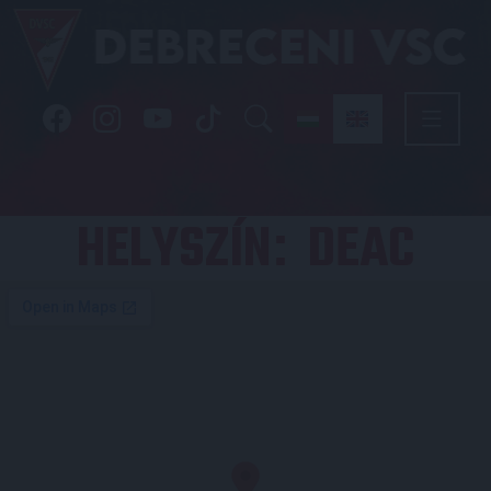
HELYSZÍN
DEAC
: