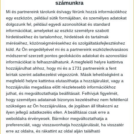
Az utolsó félórában inkább a küzdelem dominált, a DVSC
számunkra
megérdemelten jutott tovább. Folytatás hétfőn 20 órakor a Nagyerdei
Mi és partnereink tárolunk és/vagy férünk hozzá információkhoz
egy eszközön, például sütik formájában, és személyes adatokat
Stadionban a Gyirmót elleni bajnokin, a Magyar Kupa nyolcaddöntőjének
dolgozunk fel, például egyedi azonosítókat és standard
játéknapja február 24.
információkat, amelyeket az eszköz személyre szabott
hirdetésekhez és tartalomhoz, hirdetések és tartalmak
méréséhez, közönségmérésekhez és szolgáltatásfejlesztéshez
Mol Magyar Kupa, a legjobb 16 közé jutásért.
küld.
Az Ön engedélyével mi és a partnereink eszközleolvasásos
módszerrel szerzett pontos geolokációs adatokat és azonosítási
információkat is felhasználhatunk. A megfelelő helyre kattintva
DEAC-DVSC 1-2 (0-1).
hozzájárulhat ahhoz, hogy mi és a 1731 partnereink a fent
leírtak szerint adatkezelést végezzünk. Másik lehetőségként a
megfelelő helyre kattintva elutasíthatja a hozzájárulást, vagy a
Egyetemi sporttelep, zárt kapuk mögött. Vezette: Lovas.
hozzájárulás megadása előtt részletesebb információkhoz
juthat, és megváltoztathatja beállításait.
Felhívjuk figyelmét,
DEAC: Tóth D. – Sándor T., Papp F., Nagy Z., Spitzmüller, Soltész, Szabó
hogy személyes adatainak bizonyos kezeléséhez nem feltétlenül
szükséges az Ön hozzájárulása, de jogában áll tiltakozni az
K., Orosz, Székely, Bereczki D. (Kertész, 65.), Sidibe. Vezetőedző:
ilyen jellegű adatkezelés ellen. A beállításai csak erre a
Sándor Tamás.
weboldalra érvényesek. Bármikor megváltoztathatja a
preferenciáit, vagy visszavonhatja hozzájárulását, ha visszatér
erre az oldalra, és rákattint az oldal alján található