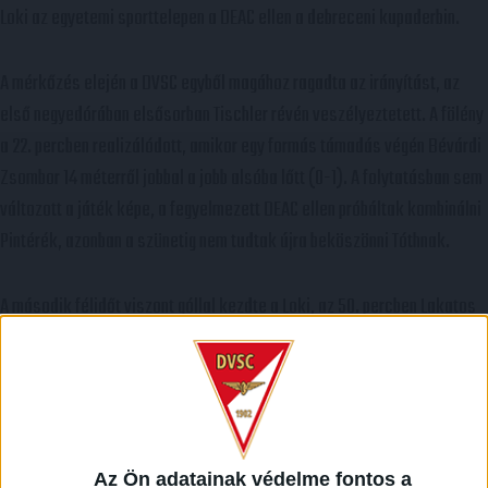
Loki az egyetemi sporttelepen a DEAC ellen a debreceni kupaderbin.
A mérkőzés elején a DVSC egyből magához ragadta az irányítást, az
első negyedórában elsősorban Tischler révén veszélyeztetett. A fölény
a 22. percben realizálódott, amikor egy formás támadás végén Bévárdi
Zsombor 14 méterről jobbal a jobb alsóba lőtt (0-1). A folytatásban sem
változott a játék képe, a fegyelmezett DEAC ellen próbáltak kombinálni
Pintérék, azonban a szünetig nem tudtak újra beköszönni Tóthnak.
A második félidőt viszont góllal kezdte a Loki, az 50. percben Lakatos
remek beadására Tischler érkezett, és estében közelről a hálóba lőtt
(0-2). Úgy tűnt, eldőlt a meccs, azonban váratlan fordulat történt:
Sidibe és Lakatos ütközése után a bíró büntetőt ítélt a DEAC-nak, amit
a 62. minutumban Sidibe értékesített is (1-2).
Az Ön adatainak védelme fontos a