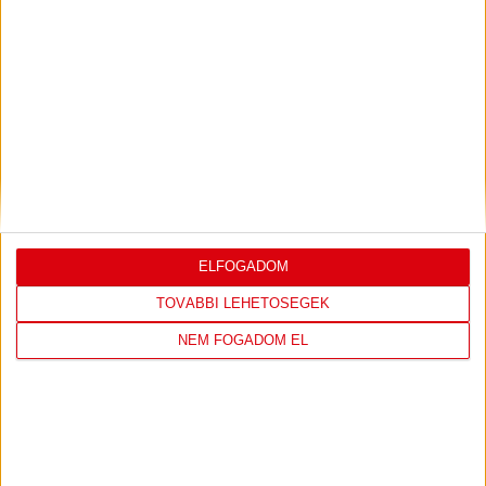
VIDEÓ! SAJTÓTÁJÉKOZTATÓ
PJUNYIK
:
JEREVÁN-DVSC 0-0, GERT REMMEL ÉRTÉKELÉSE
Bővebben →
SHOP
ELFOGADOM
LÁTOGASS EL A WEBSHOPBA ÉS
TOVÁBBI LEHETŐSÉGEK
VÁLASSZ A LEGÚJABB TERMÉKEINK
NEM FOGADOM EL
KÖZÜL!
IRÁNY A WEBSHOP