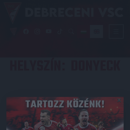
HELYSZÍN
DONYECK
:
×