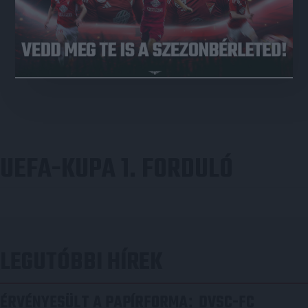
UEFA-KUPA 1. FORDULÓ
LEGUTÓBBI HÍREK
ÉRVÉNYESÜLT A PAPÍRFORMA
DVSC-FC
: