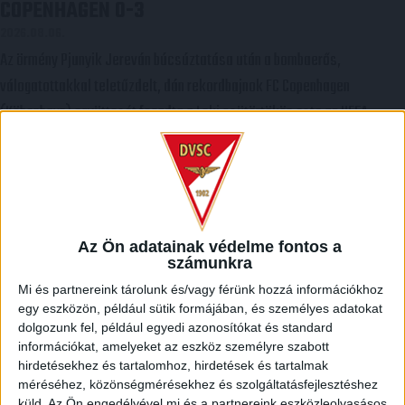
COPENHAGEN 0-3
2026.08.06.
Az örmény Pjunyik Jereván búcsúztatása után a bombaerős,
válogatottakkal teletűzdelt, dán rekordbajnok FC Copenhagen
(Köbenhavn) együttesét fogadta a Loki csütörtökön este az UEFA
Konferencia Liga 3. selejtezőkörének első mérkőzésén. A
kezdőcsapatban ott volt többek között Szécsi Márk, Batik Bence és a
DVSC-ben most debütáló Dénes Vilmos is. A találkozót a hőség dacára
mindkét gárda viszonylag […]
Az Ön adatainak védelme fontos a
Bővebben →
számunkra
Mi és partnereink tárolunk és/vagy férünk hozzá információkhoz
RENDKÍVÜLI HŐSÉG
TÖBB MÓDON IS IGYEKSZIK
:
egy eszközön, például sütik formájában, és személyes adatokat
SEGÍTENI A SZURKOLÓKAT A DVSC
dolgozunk fel, például egyedi azonosítókat és standard
Nagy meccs vár csütörtökön 19 órától a Lokira és a szurkolóira,
információkat, amelyeket az eszköz személyre szabott
hirdetésekhez és tartalomhoz, hirdetések és tartalmak
csapatunk a dán FC Copenhagent fogadja az UEFA Konferencia Liga
méréséhez, közönségmérésekhez és szolgáltatásfejlesztéshez
selejtezőjében. Klubunk a rendkívüli időjárási körülmények miatt több
küld.
Az Ön engedélyével mi és a partnereink eszközleolvasásos