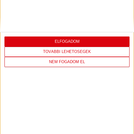
DVSC CÍMERES PÓLÓ
DVSC KAPUCNIS
ELFOGADOM
PULÓVER
TOVÁBBI LEHETŐSÉGEK
NEM FOGADOM EL