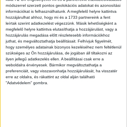
intézkedésről is döntött a mai mérkőzésre vonatkozóan. A stadion 6
módszerrel szerzett pontos geolokációs adatokat és azonosítási
információkat is felhasználhatunk. A megfelelő helyre kattintva
pontján vízosztással igyekszünk segíteni a szurkolók hidratációját,
hozzájárulhat ahhoz, hogy mi és a 1733 partnereink a fent
ehhez kapcsolódóan az is fontos, hogy 0,5 liter űrtartalomig […]
leírtak szerint adatkezelést végezzünk. Másik lehetőségként a
megfelelő helyre kattintva elutasíthatja a hozzájárulást, vagy a
Bővebben →
hozzájárulás megadása előtt részletesebb információkhoz
juthat, és megváltoztathatja beállításait.
Felhívjuk figyelmét,
hogy személyes adatainak bizonyos kezeléséhez nem feltétlenül
MEGÚJULT AZ AJÁNDÉKBOLT, CSÜTÖRTÖKÖN NYIT A DVSC
szükséges az Ön hozzájárulása, de jogában áll tiltakozni az
STORE!
ilyen jellegű adatkezelés ellen. A beállításai csak erre a
2026.08.05.
weboldalra érvényesek. Bármikor megváltoztathatja a
Ízléses, korszerű külsővel és belsővel, megújult kínálattal vár
preferenciáit, vagy visszavonhatja hozzájárulását, ha visszatér
erre az oldalra, és rákattint az oldal alján található
mindenkit a DVSC felújítás után csütörtökön 16 órakor újra nyitó
"Adatvédelem" gombra.
ajándékboltja, a DVSC Store. Érdemes ellátogatni az üzletbe, amely
pénteken 10 és 18 óra, szombaton 10 és 15 óra között, vasárnap pedig 12
órától várja a szurkolókat. Hajrá, Loki!
Bővebben →