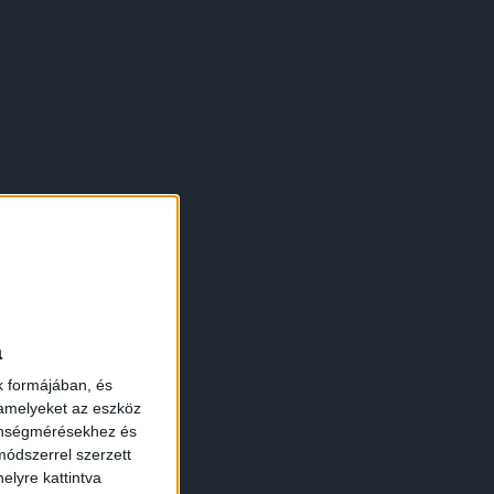
a
k formájában, és
 amelyeket az eszköz
zönségmérésekhez és
ódszerrel szerzett
elyre kattintva