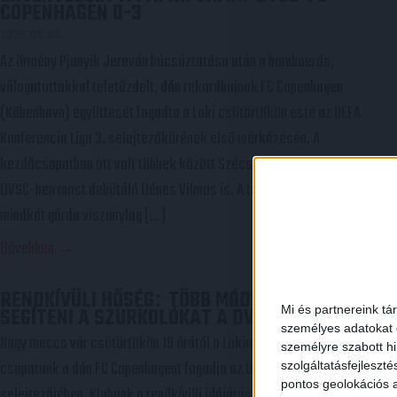
COPENHAGEN 0-3
2026.08.06.
Az örmény Pjunyik Jereván búcsúztatása után a bombaerős,
válogatottakkal teletűzdelt, dán rekordbajnok FC Copenhagen
(Köbenhavn) együttesét fogadta a Loki csütörtökön este az UEFA
Konferencia Liga 3. selejtezőkörének első mérkőzésén. A
kezdőcsapatban ott volt többek között Szécsi Márk, Batik Bence és a
DVSC-ben most debütáló Dénes Vilmos is. A találkozót a hőség dacára
mindkét gárda viszonylag […]
Bővebben →
RENDKÍVÜLI HŐSÉG
TÖBB MÓDON IS IGYEKSZIK
:
Mi és partnereink tá
SEGÍTENI A SZURKOLÓKAT A DVSC
személyes adatokat d
Nagy meccs vár csütörtökön 19 órától a Lokira és a szurkolóira,
személyre szabott h
csapatunk a dán FC Copenhagent fogadja az UEFA Konferencia Liga
szolgáltatásfejleszté
pontos geolokációs a
selejtezőjében. Klubunk a rendkívüli időjárási körülmények miatt több