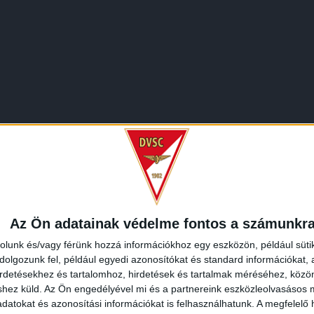
Az Ön adatainak védelme fontos a számunkr
rolunk és/vagy férünk hozzá információkhoz egy eszközön, például süti
olgozunk fel, például egyedi azonosítókat és standard információkat,
irdetésekhez és tartalomhoz, hirdetések és tartalmak méréséhez, kö
shez küld.
Az Ön engedélyével mi és a partnereink eszközleolvasásos m
datokat és azonosítási információkat is felhasználhatunk. A megfelelő h