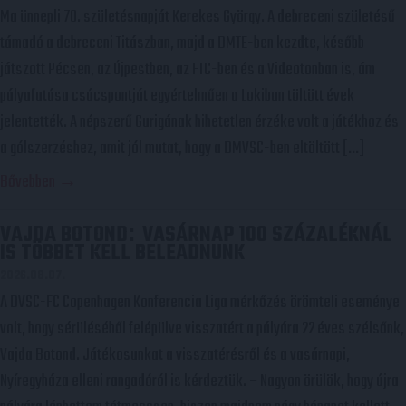
Ma ünnepli 70. születésnapját Kerekes György. A debreceni születésű
támadó a debreceni Titászban, majd a DMTE-ben kezdte, később
játszott Pécsen, az Újpestben, az FTC-ben és a Videotonban is, ám
pályafutása csúcspontját egyértelműen a Lokiban töltött évek
jelentették. A népszerű Gurigának hihetetlen érzéke volt a játékhoz és
a gólszerzéshez, amit jól mutat, hogy a DMVSC-ben eltöltött […]
Bővebben →
VAJDA BOTOND
VASÁRNAP 100 SZÁZALÉKNÁL
:
IS TÖBBET KELL BELEADNUNK
2026.08.07.
A DVSC-FC Copenhagen Konferencia Liga mérkőzés örömteli eseménye
volt, hogy sérüléséből felépülve visszatért a pályára 22 éves szélsőnk,
Vajda Botond. Játékosunkat a visszatérésről és a vasárnapi,
Nyíregyháza elleni rangadóról is kérdeztük. – Nagyon örülök, hogy újra