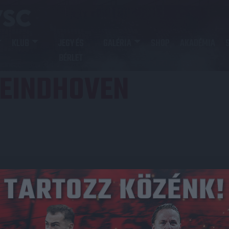
KLUB
JEGY ÉS
GALÉRIA
SHOP
AKADÉMIA
BÉRLET
EINDHOVEN