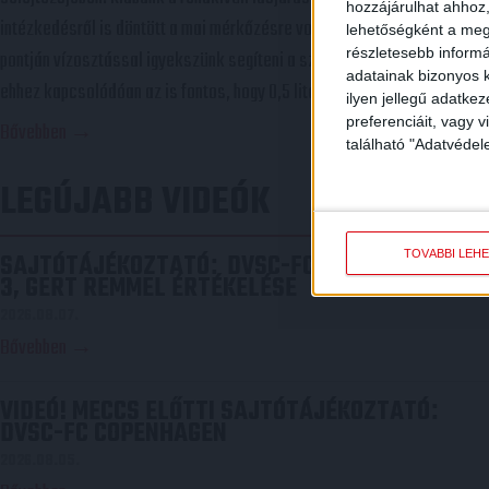
hozzájárulhat ahhoz,
intézkedésről is döntött a mai mérkőzésre vonatkozóan. A stadion 6
lehetőségként a megf
részletesebb informác
pontján vízosztással igyekszünk segíteni a szurkolók hidratációját,
adatainak bizonyos k
ehhez kapcsolódóan az is fontos, hogy 0,5 liter űrtartalomig […]
ilyen jellegű adatke
preferenciáit, vagy v
Bővebben →
található "Adatvéde
LEGÚJABB VIDEÓK
TOVÁBBI LEH
SAJTÓTÁJÉKOZTATÓ
DVSC-FC COPENHAGEN 0-
:
3, GERT REMMEL ÉRTÉKELÉSE
2026.08.07.
Bővebben →
VIDEÓ! MECCS ELŐTTI SAJTÓTÁJÉKOZTATÓ
:
DVSC-FC COPENHAGEN
2026.08.05.