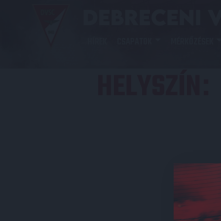
HÍREK
CSAPATOK
MÉRKŐZÉSEK
HELYSZÍN
: