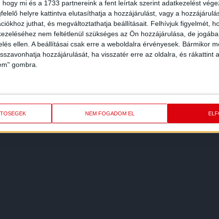
 hogy mi és a 1733 partnereink a fent leírtak szerint adatkezelést vég
elelő helyre kattintva elutasíthatja a hozzájárulást, vagy a hozzájárul
iókhoz juthat, és megváltoztathatja beállításait.
Felhívjuk figyelmét, 
ezeléséhez nem feltétlenül szükséges az Ön hozzájárulása, de jogában 
zelés ellen. A beállításai csak erre a weboldalra érvényesek. Bármikor m
isszavonhatja hozzájárulását, ha visszatér erre az oldalra, és rákattint a
lem" gombra.
ETŐSÉGEK
NEM FOGADOM EL
EL