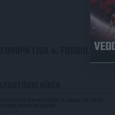
EURÓPA LIGA 4. FORDULÓ
LEGUTÓBBI HÍREK
70 ÉVES LETT KEREKES GYÖRGY, A VALAHA VOLT EGYIK
LEGJOBB DEBRECENI CSATÁR
2026.08.08.