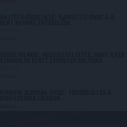
Bővebben →
SAJTÓTÁJÉKOZTATÓ
ÚJPEST FC-DVSC 4-2,
:
GERT REMMEL ÉRTÉKELÉSE
2026.08.03.
Bővebben →
DÉNES VILMOS
MEGTISZTELTETÉS, HOGY ILYEN
:
SZURKOLÓK ELŐTT LÉPHETEK PÁLYÁRA
2026.07.31.
Bővebben →
PJUNYIK JEREVÁN-DVSC
TOVÁBBJUTÁS A
:
KONFERENCIA LIGÁBAN
Bővebben →