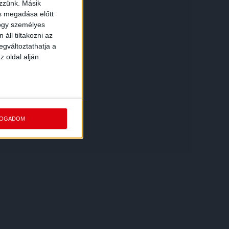
ezzünk. Másik
ás megadása előtt
hogy személyes
áll tiltakozni az
egváltoztathatja a
z oldal alján
FOGADOM