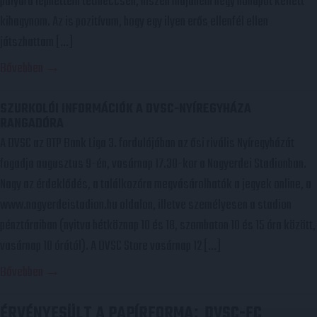
pályára léphettem tétmeccsen, hiszen majdnem négy hónapot kellett
kihagynom. Az is pozitívum, hogy egy ilyen erős ellenfél ellen
játszhattam […]
Bővebben →
SZURKOLÓI INFORMÁCIÓK A DVSC-NYÍREGYHÁZA
RANGADÓRA
A DVSC az OTP Bank Liga 3. fordulójában az ősi rivális Nyíregyházát
fogadja augusztus 9-én, vasárnap 17.30-kor a Nagyerdei Stadionban.
Nagy az érdeklődés, a találkozóra megvásárolhatók a jegyek online, a
www.nagyerdeistadion.hu oldalon, illetve személyesen a stadion
pénztáraiban (nyitva hétköznap 10 és 18, szombaton 10 és 15 óra között,
vasárnap 10 órától). A DVSC Store vasárnap 12 […]
Bővebben →
ÉRVÉNYESÜLT A PAPÍRFORMA
DVSC-FC
: