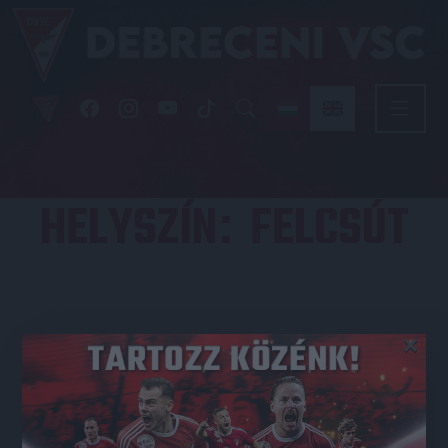
HELYSZÍN
FELCSÚT
:
×