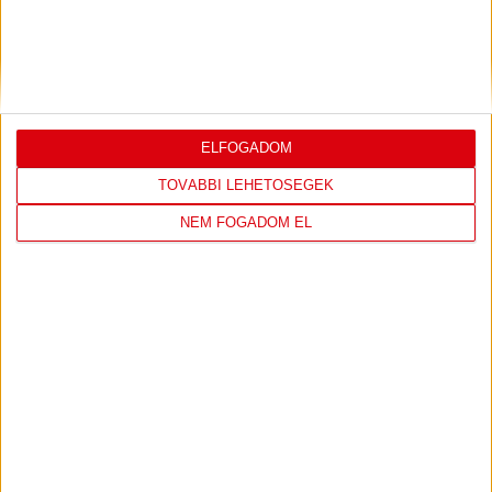
ELFOGADOM
DVSC CÍMERES PÓLÓ
DVSC KAPUCNIS
TOVÁBBI LEHETŐSÉGEK
PULÓVER
NEM FOGADOM EL