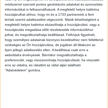
pályára léphettem tétmeccsen, hiszen majdnem négy hónapot kellett
módszerrel szerzett pontos geolokációs adatokat és azonosítási
információkat is felhasználhatunk. A megfelelő helyre kattintva
kihagynom. Az is pozitívum, hogy egy ilyen erős ellenfél ellen
hozzájárulhat ahhoz, hogy mi és a 1733 partnereink a fent
játszhattam […]
leírtak szerint adatkezelést végezzünk. Másik lehetőségként a
megfelelő helyre kattintva elutasíthatja a hozzájárulást, vagy a
Bővebben →
hozzájárulás megadása előtt részletesebb információkhoz
juthat, és megváltoztathatja beállításait.
Felhívjuk figyelmét,
hogy személyes adatainak bizonyos kezeléséhez nem feltétlenül
SZURKOLÓI INFORMÁCIÓK A DVSC-NYÍREGYHÁZA
szükséges az Ön hozzájárulása, de jogában áll tiltakozni az
RANGADÓRA
ilyen jellegű adatkezelés ellen. A beállításai csak erre a
A DVSC az OTP Bank Liga 3. fordulójában az ősi rivális Nyíregyházát
weboldalra érvényesek. Bármikor megváltoztathatja a
fogadja augusztus 9-én, vasárnap 17.30-kor a Nagyerdei Stadionban.
preferenciáit, vagy visszavonhatja hozzájárulását, ha visszatér
erre az oldalra, és rákattint az oldal alján található
Nagy az érdeklődés, a találkozóra megvásárolhatók a jegyek online, a
"Adatvédelem" gombra.
www.nagyerdeistadion.hu oldalon, illetve személyesen a stadion
pénztáraiban (nyitva hétköznap 10 és 18, szombaton 10 és 15 óra között,
vasárnap 10 órától). A DVSC Store vasárnap 12 […]
Bővebben →