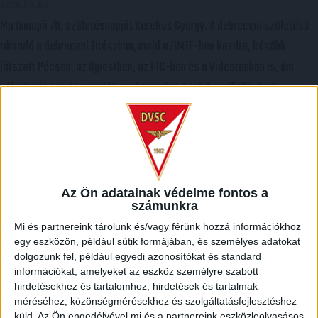
2026.08.08.
Ma ünnepli 70. születésnapját Kerekes György. A debreceni születésű
támadó a debreceni Titászban, majd a DMTE-ben kezdte, később
játszott Pécsen, az Újpestben, az FTC-ben és a Videotonban is, ám
pályafutása csúcspontját egyértelműen a Lokiban töltött évek
jelentették. A népszerű Gurigának hihetetlen érzéke volt a játékhoz és
a gólszerzéshez, amit jól mutat, hogy a DMVSC-ben eltöltött […]
Bővebben →
VAJDA BOTOND
VASÁRNAP 100 SZÁZALÉKNÁL
:
Az Ön adatainak védelme fontos a
IS TÖBBET KELL BELEADNUNK
számunkra
Mi és partnereink tárolunk és/vagy férünk hozzá információkhoz
2026.08.07.
egy eszközön, például sütik formájában, és személyes adatokat
A DVSC-FC Copenhagen Konferencia Liga mérkőzés örömteli eseménye
dolgozunk fel, például egyedi azonosítókat és standard
volt, hogy sérüléséből felépülve visszatért a pályára 22 éves szélsőnk,
információkat, amelyeket az eszköz személyre szabott
hirdetésekhez és tartalomhoz, hirdetések és tartalmak
Vajda Botond. Játékosunkat a visszatérésről és a vasárnapi,
méréséhez, közönségmérésekhez és szolgáltatásfejlesztéshez
Nyíregyháza elleni rangadóról is kérdeztük. – Nagyon örülök, hogy újra
küld.
Az Ön engedélyével mi és a partnereink eszközleolvasásos