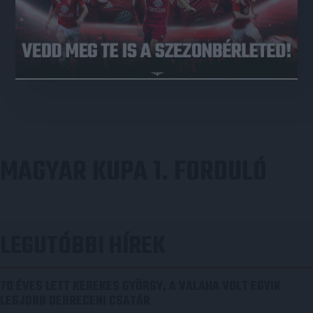
MAGYAR KUPA 1. FORDULÓ
LEGUTÓBBI HÍREK
70 ÉVES LETT KEREKES GYÖRGY, A VALAHA VOLT EGYIK
LEGJOBB DEBRECENI CSATÁR