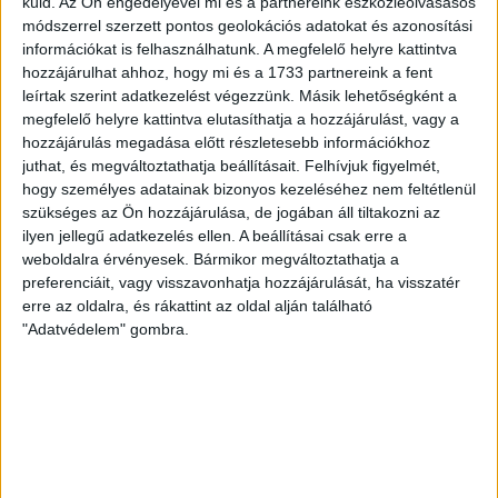
küld.
Az Ön engedélyével mi és a partnereink eszközleolvasásos
www.nagyerdeistadion.hu oldalon, illetve személyesen a stadion
módszerrel szerzett pontos geolokációs adatokat és azonosítási
információkat is felhasználhatunk. A megfelelő helyre kattintva
pénztáraiban (nyitva hétköznap 10 és 18, szombaton 10 és 15 óra között,
hozzájárulhat ahhoz, hogy mi és a 1733 partnereink a fent
vasárnap 10 órától). A DVSC Store vasárnap 12 […]
leírtak szerint adatkezelést végezzünk. Másik lehetőségként a
megfelelő helyre kattintva elutasíthatja a hozzájárulást, vagy a
Bővebben →
hozzájárulás megadása előtt részletesebb információkhoz
juthat, és megváltoztathatja beállításait.
Felhívjuk figyelmét,
ÉRVÉNYESÜLT A PAPÍRFORMA
DVSC-FC
:
hogy személyes adatainak bizonyos kezeléséhez nem feltétlenül
COPENHAGEN 0-3
szükséges az Ön hozzájárulása, de jogában áll tiltakozni az
ilyen jellegű adatkezelés ellen. A beállításai csak erre a
2026.08.06.
weboldalra érvényesek. Bármikor megváltoztathatja a
Az örmény Pjunyik Jereván búcsúztatása után a bombaerős,
preferenciáit, vagy visszavonhatja hozzájárulását, ha visszatér
válogatottakkal teletűzdelt, dán rekordbajnok FC Copenhagen
erre az oldalra, és rákattint az oldal alján található
"Adatvédelem" gombra.
(Köbenhavn) együttesét fogadta a Loki csütörtökön este az UEFA
Konferencia Liga 3. selejtezőkörének első mérkőzésén. A
kezdőcsapatban ott volt többek között Szécsi Márk, Batik Bence és a
DVSC-ben most debütáló Dénes Vilmos is. A találkozót a hőség dacára
mindkét gárda viszonylag […]