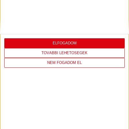
DVSC CÍMERES PÓLÓ
DVSC KAPUCNIS
ELFOGADOM
PULÓVER
TOVÁBBI LEHETŐSÉGEK
NEM FOGADOM EL