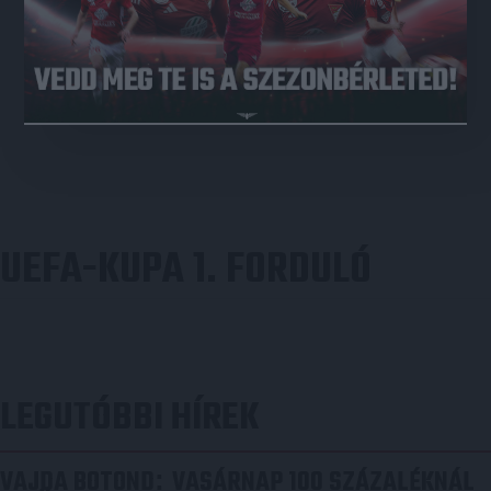
UEFA-KUPA 1. FORDULÓ
LEGUTÓBBI HÍREK
VAJDA BOTOND
VASÁRNAP 100 SZÁZALÉKNÁL
: