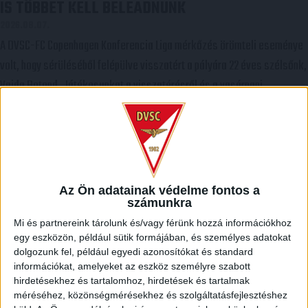
IS TÖBBET KELL BELEADNUNK
2026.08.07.
A DVSC-FC Copenhagen Konferencia Liga mérkőzés örömteli eseménye
volt, hogy sérüléséből felépülve visszatért a pályára 22 éves szélsőnk,
Vajda Botond. Játékosunkat a visszatérésről és a vasárnapi,
Nyíregyháza elleni rangadóról is kérdeztük. – Nagyon örülök, hogy újra
pályára léphettem tétmeccsen, hiszen majdnem négy hónapot kellett
kihagynom. Az is pozitívum, hogy egy ilyen erős ellenfél ellen
játszhattam […]
Bővebben →
Az Ön adatainak védelme fontos a
számunkra
Mi és partnereink tárolunk és/vagy férünk hozzá információkhoz
SZURKOLÓI INFORMÁCIÓK A DVSC-NYÍREGYHÁZA
egy eszközön, például sütik formájában, és személyes adatokat
RANGADÓRA
dolgozunk fel, például egyedi azonosítókat és standard
A DVSC az OTP Bank Liga 3. fordulójában az ősi rivális Nyíregyházát
információkat, amelyeket az eszköz személyre szabott
fogadja augusztus 9-én, vasárnap 17.30-kor a Nagyerdei Stadionban.
hirdetésekhez és tartalomhoz, hirdetések és tartalmak
méréséhez, közönségmérésekhez és szolgáltatásfejlesztéshez
Nagy az érdeklődés, a találkozóra megvásárolhatók a jegyek online, a