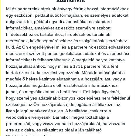
DVSC-COPENHAGEN
ELINDULT
:
JEGYÉRTÉKESÍTÉS, MINDEN TUDNIVALÓ ITT!
Mi és partnereink tárolunk és/vagy férünk hozzá információkhoz
egy eszközön, például sütik formájában, és személyes adatokat
2026.08.04.
dolgozunk fel, például egyedi azonosítókat és standard
Az örmény Pjunyik Jereván elleni továbbjutás után a DVSC folytatja
információkat, amelyeket az eszköz személyre szabott
hirdetésekhez és tartalomhoz, hirdetések és tartalmak
útját az UEFA Konferencia Liga selejtezőjében, a harmadik kör első
méréséhez, közönségmérésekhez és szolgáltatásfejlesztéshez
mérkőzése a dán FC Copenhagen ellen augusztus 6-án, csütörtökön 19
küld.
Az Ön engedélyével mi és a partnereink eszközleolvasásos
órától lesz a Nagyerdei Stadionban. A belépők immár elérhetők online, a
módszerrel szerzett pontos geolokációs adatokat és azonosítási
információkat is felhasználhatunk. A megfelelő helyre kattintva
nagyerdeistadion.hu-n, illetve személyesen a stadion pénztáraiban
hozzájárulhat ahhoz, hogy mi és a 1731 partnereink a fent
(nyitva hétköznap 10 és 18 óra között). Íme, […]
leírtak szerint adatkezelést végezzünk. Másik lehetőségként a
megfelelő helyre kattintva elutasíthatja a hozzájárulást, vagy a
Bővebben →
hozzájárulás megadása előtt részletesebb információkhoz
juthat, és megváltoztathatja beállításait.
Felhívjuk figyelmét,
hogy személyes adatainak bizonyos kezeléséhez nem feltétlenül
KOPPENHÁGAI OROSZLÁNOKKAL KÜZD MEG A LOKI
szükséges az Ön hozzájárulása, de jogában áll tiltakozni az
A 16-szoros dán bajnok, 10-szeres dán kupagyőztes FC Copenhagen
ilyen jellegű adatkezelés ellen. A beállításai csak erre a
(Köbenhavn) együttesével küzd meg az UEFA Konferencia Liga harmadik
weboldalra érvényesek. Bármikor megváltoztathatja a
preferenciáit, vagy visszavonhatja hozzájárulását, ha visszatér
selejtezőkörében a DVSC, az első mérkőzés csütörtökön 19 órától
erre az oldalra, és rákattint az oldal alján található
kezdődik a Nagyerdei Stadionban. Nem túlzás, valódi nagyvad akadt a