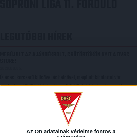
SOPRONI LIGA 11. FORDULÓ
LEGUTÓBBI HÍREK
MEGÚJULT AZ AJÁNDÉKBOLT, CSÜTÖRTÖKÖN NYIT A DVSC
STORE!
2026.08.05.
Ízléses, korszerű külsővel és belsővel, megújult kínálattal vár
mindenkit a DVSC felújítás után csütörtökön 16 órakor újra nyitó
ajándékboltja, a DVSC Store. Érdemes ellátogatni az üzletbe, amely
pénteken 10 és 18 óra, szombaton 10 és 15 óra között, vasárnap pedig 12
órától várja a szurkolókat. Hajrá, Loki!
Bővebben →
Az Ön adatainak védelme fontos a
számunkra