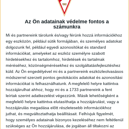
sansza kiegyenlíteni.
A második játékrészre Sós Bence állt be Ugrai Roland
helyett, a DVSC pedig igyekezett fordítani a játék képén,
Az Ön adatainak védelme fontos a
számunkra
némileg többet is birtokolta a labdát a Zalaegerszegnél. Az
53. percben megsérült Németh Krisztián, helyére Tischler
Mi és partnereink tárolunk és/vagy férünk hozzá információkhoz
Patrik érkezett. Ebben az időszakban nem volt túl
egy eszközön, például sütik formájában, és személyes adatokat
eseménydús a mérkőzés, mígnem a 65. percben
dolgozunk fel, például egyedi azonosítókat és standard
Dzsudtzsák Balázs húzott el a bal szélen, kapura tört,
információkat, amelyeket az eszköz személyre szabott
lövését Demjén nagy bravúrral védte. Egy perc múlva viszont
hirdetésekhez és tartalomhoz, hirdetések és tartalmak
a hazai kapus már nem tudott hárítani, a DVSC
méréséhez, közönségmérésekhez és szolgáltatásfejlesztéshez
csapatkapitánya egy 24 méteres szabadrúgásból
küld.
Az Ön engedélyével mi és a partnereink eszközleolvasásos
gyönyörűen lőtt a bal felsőbe (1-1).
módszerrel szerzett pontos geolokációs adatokat és azonosítási
információkat is felhasználhatunk. A megfelelő helyre kattintva
hozzájárulhat ahhoz, hogy mi és a 1733 partnereink a fent
Nem sokáig örülhettünk, a 70. percben már újra a ZTE
leírtak szerint adatkezelést végezzünk. Másik lehetőségként a
együttesénél volt az előny, egy védelmi hiba után a frissen
megfelelő helyre kattintva elutasíthatja a hozzájárulást, vagy a
beállt Meshack fejelt 8 méterről a kapuba (2-1). A hajrában a
hozzájárulás megadása előtt részletesebb információkhoz
Loki előtt voltak még kisebb-nagyobb lehetőségek a
juthat, és megváltoztathatja beállításait.
Felhívjuk figyelmét,
gólszerzésre (a csereként beállt Tischler Patrik és Soltész
hogy személyes adatainak bizonyos kezeléséhez nem feltétlenül
Dominik, míg a legvégén Sylvain Deslandes is próbálkozott),
szükséges az Ön hozzájárulása, de jogában áll tiltakozni az
ezekből azonban egyet sem sikerült kihasználni, így