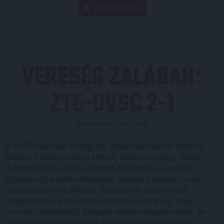
JEGYVÁSÁRLÁS
VERESÉG ZALÁBAN
:
ZTE-DVSC 2-1
Közzétéve: 2021.12.04.
A DVSC-nek még mindig sok sérüléssel bajlódó játékost
(Bárány Donátot, Szécsi Márkot, Tomas Kosickyt, Pintér
Ádámot, Kusnyír Eriket, Kundrák Norbertet és a brazil
Charlestont) kellett nélkülöznie, Bévárdi Zsombor pedig
eltiltás miatt nem állhatott Joan Carrillo vezetőedző
rendelkezésére. Bévárdit a mindössze 18 éves, saját
nevelésű jobbhátvéd, Baranyai Nimród helyettesítette, aki
életében először került be a felnőtt gárda kezdőjébe.