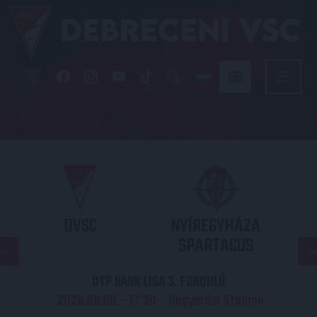
DVSC
NYÍREGYHÁZA
SPARTACUS
OTP BANK LIGA 3. FORDULÓ
2026.08.09. - 17
30
Nagyerdei Stadion
: