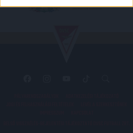
PÁLYARENDSZABÁLYOK
ADATKEZELÉSI TÁJÉKOZATÓ
JOGI ÉS FELHASZNÁLÁSI FELTÉTELEK
LEVÉL A SZERKESZTŐNEK
IMPRESSZUM
KAPCSOLAT
BELSŐ VISSZAÉLÉS-BEJELENTÉSI TÁJÉKOZTATÓ DVSC FUTBALL ZRT.