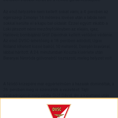
Az első helyzetre nem kellett sokat várni, a 4. percben az
egerszegi Zimonyi 14 méteres lövése után a labda nem
sokkal kerülte el a kapu bal oldalát. Ezzel együtt inkább a
Loki játszott némi mezőnyfölényben az elején, igaz,
Halilovic bombájánál Gróf Dávidnak kellett vetődve védenie.
Az első DVSC-lehetőség a 18. percben adódott, Ugrai
Roland lőhetett kissé balról, 10 méterről, Demjén bravúrral,
lábbal hárított. A 24. minutumban Koszta kísérlete után
Baranyai Nimróda gólvonalról tisztázott, meleg helyzet volt.
A félidő közepére már egyértelműen a hazaiak domináltak, a
26. percben meg is szerezték a vezetést: Tajti
szabadrúgását még védte Gróf Dávid, ám a kipattanó után
Koszta könnyedén fejelhetett a kapuba (1-0). Hátrányból
kellett tehát folytatnia a Lokinak, azonban a szünetig nem
tudott igazán sebességet váltani, így nem volt komoly