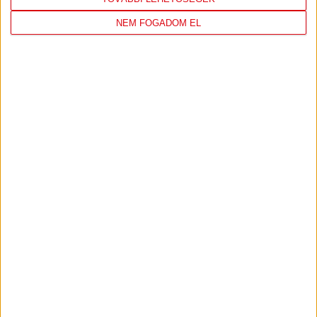
NEM FOGADOM EL
DVSC
FC
COPENHAGEN
0
-
3
2026-08-
KONFERENCIA LIGA 3.
MECCS
06 19:00
SELEJTEZŐFDORDULÓ
RÉSZLETEI
TOVÁBBI EREDMÉNYEK