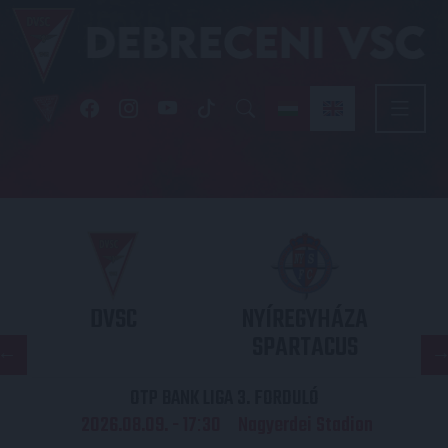
DVSC
NYÍREGYHÁZA
SPARTACUS
OTP BANK LIGA 3. FORDULÓ
2026.08.09. - 17
30
Nagyerdei Stadion
: