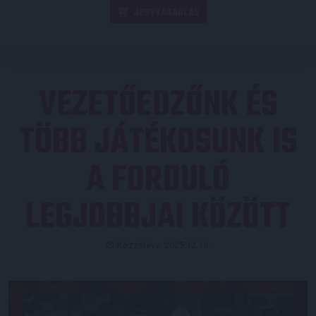
JEGYVÁSÁRLÁS
VEZETŐEDZŐNK ÉS
TÖBB JÁTÉKOSUNK IS
A FORDULÓ
LEGJOBBJAI KÖZÖTT
Közzétéve: 2025.12.16.