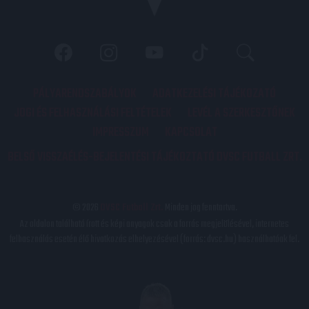
PÁLYARENDSZABÁLYOK
ADATKEZELÉSI TÁJÉKOZATÓ
JOGI ÉS FELHASZNÁLÁSI FELTÉTELEK
LEVÉL A SZERKESZTŐNEK
IMPRESSZUM
KAPCSOLAT
BELSŐ VISSZAÉLÉS-BEJELENTÉSI TÁJÉKOZTATÓ DVSC FUTBALL ZRT.
© 2026
DVSC Futball Zrt.
Minden jog fenntartva.
Az oldalon található írott és képi anyagok csak a forrás megjelölésével, internetes
felhasználás esetén élő hivatkozás elhelyezésével (forrás: dvsc.hu) használhatóak fel.