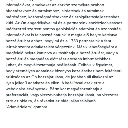
a sportcsatornánál is vezetőedzőnk,
Sergio Navarro
.
információkat, amelyeket az eszköz személyre szabott
A Nemzeti Sport
Lang Ádámot és Bárány Donátot
hirdetésekhez és tartalomhoz, hirdetések és tartalmak
nevezte a hét csapatába. Edzőnknek és játékosainknak
méréséhez, közönségmérésekhez és szolgáltatásfejlesztéshez
szívből gratulálunk!
küld.
Az Ön engedélyével mi és a partnereink eszközleolvasásos
módszerrel szerzett pontos geolokációs adatokat és azonosítási
LEGUTÓBBI HÍREK
információkat is felhasználhatunk. A megfelelő helyre kattintva
hozzájárulhat ahhoz, hogy mi és a 1733 partnereink a fent
leírtak szerint adatkezelést végezzünk. Másik lehetőségként a
megfelelő helyre kattintva elutasíthatja a hozzájárulást, vagy a
70 ÉVES LETT KEREKES GYÖRGY, A VALAHA
hozzájárulás megadása előtt részletesebb információkhoz
VOLT EGYIK LEGJOBB DEBRECENI CSATÁR
juthat, és megváltoztathatja beállításait.
Felhívjuk figyelmét,
hogy személyes adatainak bizonyos kezeléséhez nem feltétlenül
2026.08.08.
szükséges az Ön hozzájárulása, de jogában áll tiltakozni az
Ma ünnepli 70. születésnapját Kerekes György. A debreceni
ilyen jellegű adatkezelés ellen. A beállításai csak erre a
születésű támadó a debreceni Titászban, majd a DMTE-ben
weboldalra érvényesek. Bármikor megváltoztathatja a
kezdte, később játszott Pécsen, az Újpestben, az FTC-ben
preferenciáit, vagy visszavonhatja hozzájárulását, ha visszatér
és a Videotonban is, ám pályafutása csúcspontját
erre az oldalra, és rákattint az oldal alján található
egyértelműen a Lokiban töltött évek jelentették. A népszerű
"Adatvédelem" gombra.
Gurigának hihetetlen érzéke volt a játékhoz és a
gólszerzéshez, amit jól mutat, hogy a DMVSC-ben eltöltött
[…]