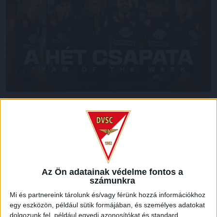
A DVSC a Fizz Liga 17. fordulójában Bárány Donát
góljával értékes győzelmet aratott a bajnoki címvédő
Ferencváros otthonában, csapatunkból többen is
kiemelkedőt nyújtottak.
Ennek megfelelően a
csakfoci.hu-nál
Josua Mejías
ott van
Az Ön adatainak védelme fontos a
a hét együttesében, a forduló legjobb edzője
Sergio
számunkra
Navarro,
míg a legjobb cseréje
Komáromi György
lett.
Mi és partnereink tárolunk és/vagy férünk hozzá információkhoz
Az M4 Sport
Lang Ádámot, Josua Mejíast és Szűcs
egy eszközön, például sütik formájában, és személyes adatokat
Tamást
is a forduló válogatottjába választotta, a hét trénere
dolgozunk fel, például egyedi azonosítókat és standard