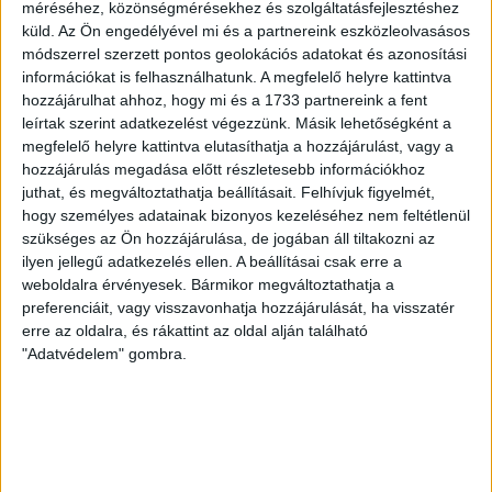
Az örmény Pjunyik Jereván búcsúztatása után a bombaerős,
méréséhez, közönségmérésekhez és szolgáltatásfejlesztéshez
válogatottakkal teletűzdelt, dán rekordbajnok FC
küld.
Az Ön engedélyével mi és a partnereink eszközleolvasásos
Copenhagen (Köbenhavn) együttesét fogadta a Loki
módszerrel szerzett pontos geolokációs adatokat és azonosítási
csütörtökön este az UEFA Konferencia Liga 3.
információkat is felhasználhatunk. A megfelelő helyre kattintva
selejtezőkörének első mérkőzésén. A kezdőcsapatban ott
hozzájárulhat ahhoz, hogy mi és a 1733 partnereink a fent
volt többek között Szécsi Márk, Batik Bence és a DVSC-ben
leírtak szerint adatkezelést végezzünk. Másik lehetőségként a
most debütáló Dénes Vilmos is. A találkozót a hőség dacára
megfelelő helyre kattintva elutasíthatja a hozzájárulást, vagy a
mindkét gárda viszonylag […]
hozzájárulás megadása előtt részletesebb információkhoz
juthat, és megváltoztathatja beállításait.
Felhívjuk figyelmét,
Bővebben →
hogy személyes adatainak bizonyos kezeléséhez nem feltétlenül
szükséges az Ön hozzájárulása, de jogában áll tiltakozni az
RENDKÍVÜLI HŐSÉG
TÖBB MÓDON IS
:
ilyen jellegű adatkezelés ellen. A beállításai csak erre a
weboldalra érvényesek. Bármikor megváltoztathatja a
IGYEKSZIK SEGÍTENI A SZURKOLÓKAT A DVSC
preferenciáit, vagy visszavonhatja hozzájárulását, ha visszatér
erre az oldalra, és rákattint az oldal alján található
Nagy meccs vár csütörtökön 19 órától a Lokira és a
"Adatvédelem" gombra.
szurkolóira, csapatunk a dán FC Copenhagent fogadja az
UEFA Konferencia Liga selejtezőjében. Klubunk a rendkívüli
időjárási körülmények miatt több intézkedésről is döntött a
mai mérkőzésre vonatkozóan. A stadion 6 pontján
vízosztással igyekszünk segíteni a szurkolók hidratációját,
ehhez kapcsolódóan az is fontos, hogy 0,5 liter űrtartalomig