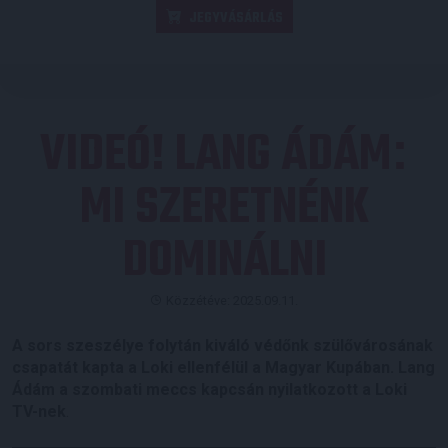
JEGYVÁSÁRLÁS
VIDEÓ! LANG ÁDÁM
:
MI SZERETNÉNK
DOMINÁLNI
Közzétéve: 2025.09.11.
A sors szeszélye folytán kiváló védőnk szülővárosának
csapatát kapta a Loki ellenfélül a Magyar Kupában. Lang
Ádám a szombati meccs kapcsán nyilatkozott a Loki
TV-nek
.