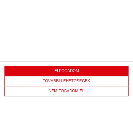
LEGUTÓBBI EREDMÉNY
DVSC
FC
COPENHAGEN
ELFOGADOM
19
:
00
TOVÁBBI LEHETŐSÉGEK
NEM FOGADOM EL
2026-08-
KONFERENCIA LIGA 3.
MECCS
06 19:00
SELEJTEZŐFDORDULÓ
RÉSZLETEI