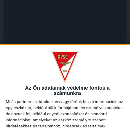
LEGUTÓBBI HÍREK
Az Ön adatainak védelme fontos a
számunkra
Mi és partnereink tárolunk és/vagy férünk hozzá információkhoz
ÉRVÉNYESÜLT A PAPÍRFORMA
DVSC-FC
:
egy eszközön, például sütik formájában, és személyes adatokat
COPENHAGEN 0-3
dolgozunk fel, például egyedi azonosítókat és standard
információkat, amelyeket az eszköz személyre szabott
2026.08.06.
hirdetésekhez és tartalomhoz, hirdetések és tartalmak