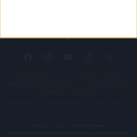
PÁLYARENDSZABÁLYOK
ADATKEZELÉSI TÁJÉKOZATÓ
JOGI ÉS FELHASZNÁLÁSI FELTÉTELEK
LEVÉL A SZERKESZTŐNEK
IMPRESSZUM
KAPCSOLAT
BELSŐ VISSZAÉLÉS-BEJELENTÉSI TÁJÉKOZTATÓ DVSC FUTBALL ZRT.
© 2026
DVSC Futball Zrt.
Minden jog fenntartva.
Az oldalon található írott és képi anyagok csak a forrás megjelölésével, internetes