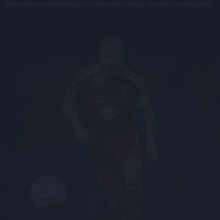
felhasználás esetén élő hivatkozás elhelyezésével (forrás: dvsc.hu) használhatóak fel.