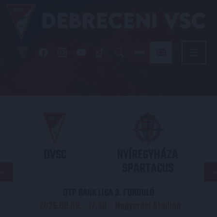
DVSC
NYÍREGYHÁZA
SPARTACUS
OTP BANK LIGA 3. FORDULÓ
2026.08.09. - 17
30
Nagyerdei Stadion
: