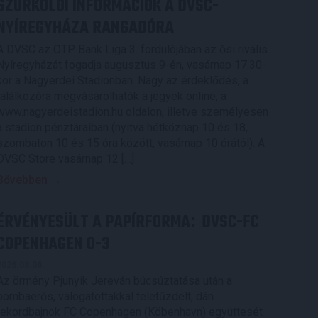
SZURKOLÓI INFORMÁCIÓK A DVSC-
NYÍREGYHÁZA RANGADÓRA
A DVSC az OTP Bank Liga 3. fordulójában az ősi rivális
Nyíregyházát fogadja augusztus 9-én, vasárnap 17.30-
kor a Nagyerdei Stadionban. Nagy az érdeklődés, a
találkozóra megvásárolhatók a jegyek online, a
www.nagyerdeistadion.hu oldalon, illetve személyesen
a stadion pénztáraiban (nyitva hétköznap 10 és 18,
szombaton 10 és 15 óra között, vasárnap 10 órától). A
DVSC Store vasárnap 12 […]
Bővebben →
ÉRVÉNYESÜLT A PAPÍRFORMA
DVSC-FC
:
COPENHAGEN 0-3
2026.08.06.
Az örmény Pjunyik Jereván búcsúztatása után a
bombaerős, válogatottakkal teletűzdelt, dán
rekordbajnok FC Copenhagen (Köbenhavn) együttesét