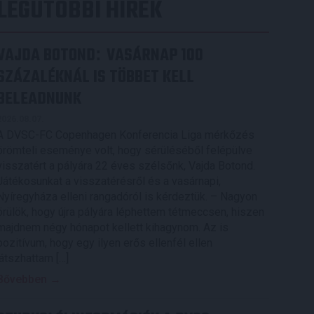
LEGUTÓBBI HÍREK
VAJDA BOTOND
VASÁRNAP 100
:
SZÁZALÉKNÁL IS TÖBBET KELL
BELEADNUNK
2026.08.07.
A DVSC-FC Copenhagen Konferencia Liga mérkőzés
örömteli eseménye volt, hogy sérüléséből felépülve
visszatért a pályára 22 éves szélsőnk, Vajda Botond.
Játékosunkat a visszatérésről és a vasárnapi,
Nyíregyháza elleni rangadóról is kérdeztük. – Nagyon
örülök, hogy újra pályára léphettem tétmeccsen, hiszen
majdnem négy hónapot kellett kihagynom. Az is
pozitívum, hogy egy ilyen erős ellenfél ellen
játszhattam […]
Bővebben →