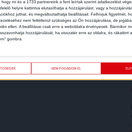
 hogy mi és a 1733 partnereink a fent leírtak szerint adatkezelést vég
elelő helyre kattintva elutasíthatja a hozzájárulást, vagy a hozzájárul
iókhoz juthat, és megváltoztathatja beállításait.
Felhívjuk figyelmét, 
ezeléséhez nem feltétlenül szükséges az Ön hozzájárulása, de jogában 
zelés ellen. A beállításai csak erre a weboldalra érvényesek. Bármikor m
isszavonhatja hozzájárulását, ha visszatér erre az oldalra, és rákattint a
lem" gombra.
ETŐSÉGEK
NEM FOGADOM EL
EL