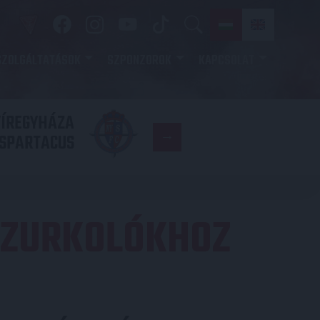
SZOLGÁLTATÁSOK
SZPONZOROK
KAPCSOLAT
YÍREGYHÁZA
FC
SPARTACUS
COPENHAGE
-SZURKOLÓKHOZ