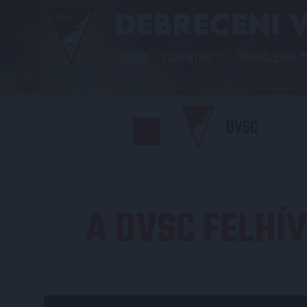
HÍREK
CSAPATOK
MÉRKŐZÉSEK
DVSC
A DVSC FELHÍ