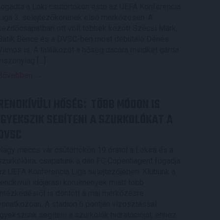
fogadta a Loki csütörtökön este az UEFA Konferencia
Liga 3. selejtezőkörének első mérkőzésén. A
kezdőcsapatban ott volt többek között Szécsi Márk,
Batik Bence és a DVSC-ben most debütáló Dénes
Vilmos is. A találkozót a hőség dacára mindkét gárda
viszonylag […]
Bővebben →
RENDKÍVÜLI HŐSÉG
TÖBB MÓDON IS
:
IGYEKSZIK SEGÍTENI A SZURKOLÓKAT A
DVSC
Nagy meccs vár csütörtökön 19 órától a Lokira és a
szurkolóira, csapatunk a dán FC Copenhagent fogadja
az UEFA Konferencia Liga selejtezőjében. Klubunk a
rendkívüli időjárási körülmények miatt több
intézkedésről is döntött a mai mérkőzésre
vonatkozóan. A stadion 6 pontján vízosztással
igyekszünk segíteni a szurkolók hidratációját, ehhez