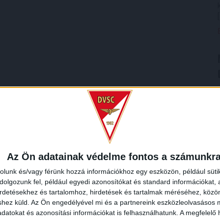
Az Ön adatainak védelme fontos a számunkr
rolunk és/vagy férünk hozzá információkhoz egy eszközön, például süti
olgozunk fel, például egyedi azonosítókat és standard információkat,
irdetésekhez és tartalomhoz, hirdetések és tartalmak méréséhez, kö
shez küld.
Az Ön engedélyével mi és a partnereink eszközleolvasásos m
datokat és azonosítási információkat is felhasználhatunk. A megfelelő h