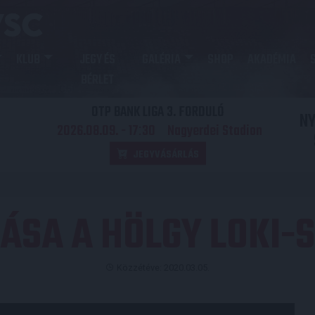
KLUB
JEGY ÉS
GALÉRIA
SHOP
AKADÉMIA
BÉRLET
OTP BANK LIGA 3. FORDULÓ
N
2026.08.09. - 17
30
Nagyerdei Stadion
:
JEGYVÁSÁRLÁS
VÁSA A HÖLGY LOKI
Közzétéve: 2020.03.05.