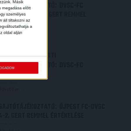
ezzünk. Másik
SAJTÓTÁJÉKOZTATÓ
DVSC-FC
:
ás megadása előtt
COPENHAGEN 0-3, GERT REMMEL
hogy személyes
áll tiltakozni az
ÉRTÉKELÉSE
egváltoztathatja a
2026.08.07.
z oldal alján
Bővebben →
VIDEÓ! MECCS ELŐTTI
SAJTÓTÁJÉKOZTATÓ
DVSC-FC
:
FOGADOM
COPENHAGEN
2026.08.05.
Bővebben →
SAJTÓTÁJÉKOZTATÓ
ÚJPEST FC-DVSC
:
4-2, GERT REMMEL ÉRTÉKELÉSE
2026.08.03.
Bővebben →