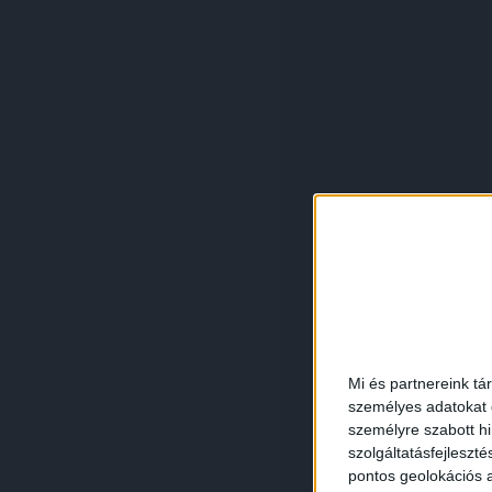
Mi és partnereink tá
személyes adatokat d
személyre szabott h
szolgáltatásfejleszté
pontos geolokációs a