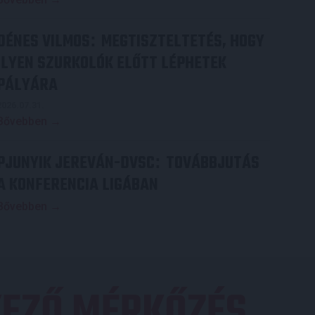
DÉNES VILMOS
MEGTISZTELTETÉS, HOGY
:
ILYEN SZURKOLÓK ELŐTT LÉPHETEK
PÁLYÁRA
2026.07.31.
Bővebben →
PJUNYIK JEREVÁN-DVSC
TOVÁBBJUTÁS
:
A KONFERENCIA LIGÁBAN
Bővebben →
EZŐ MÉRKŐZÉS