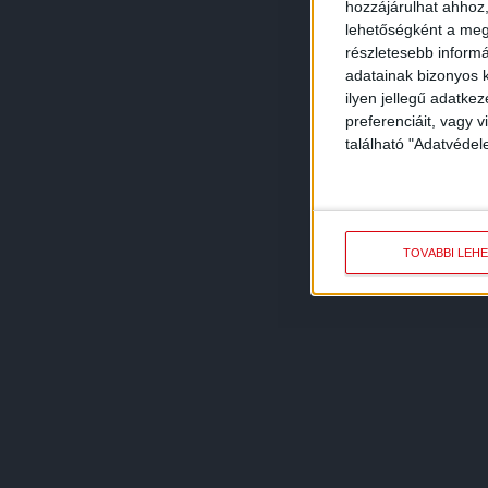
hozzájárulhat ahhoz,
lehetőségként a megf
részletesebb informác
adatainak bizonyos k
ilyen jellegű adatke
preferenciáit, vagy v
található "Adatvéde
TOVÁBBI LEH