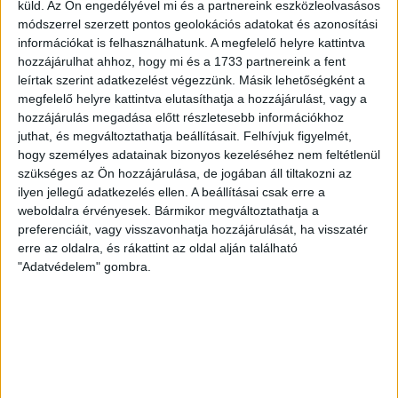
küld.
Az Ön engedélyével mi és a partnereink eszközleolvasásos
módszerrel szerzett pontos geolokációs adatokat és azonosítási
Bővebben →
információkat is felhasználhatunk. A megfelelő helyre kattintva
hozzájárulhat ahhoz, hogy mi és a 1733 partnereink a fent
SZURKOLÓI INFORMÁCIÓK A DVSC-
leírtak szerint adatkezelést végezzünk. Másik lehetőségként a
NYÍREGYHÁZA RANGADÓRA
megfelelő helyre kattintva elutasíthatja a hozzájárulást, vagy a
hozzájárulás megadása előtt részletesebb információkhoz
A DVSC az OTP Bank Liga 3. fordulójában az ősi rivális
juthat, és megváltoztathatja beállításait.
Felhívjuk figyelmét,
Nyíregyházát fogadja augusztus 9-én, vasárnap 17.30-kor a
hogy személyes adatainak bizonyos kezeléséhez nem feltétlenül
Nagyerdei Stadionban. Nagy az érdeklődés, a találkozóra
szükséges az Ön hozzájárulása, de jogában áll tiltakozni az
megvásárolhatók a jegyek online, a
ilyen jellegű adatkezelés ellen. A beállításai csak erre a
www.nagyerdeistadion.hu oldalon, illetve személyesen a
weboldalra érvényesek. Bármikor megváltoztathatja a
stadion pénztáraiban (nyitva hétköznap 10 és 18,
preferenciáit, vagy visszavonhatja hozzájárulását, ha visszatér
szombaton 10 és 15 óra között, vasárnap 10 órától). A DVSC
erre az oldalra, és rákattint az oldal alján található
"Adatvédelem" gombra.
Store vasárnap 12 […]
Bővebben →
ÉRVÉNYESÜLT A PAPÍRFORMA
DVSC-FC
:
COPENHAGEN 0-3