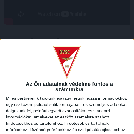
LEGUTÓBBI HÍREK
VAJDA BOTOND
VASÁRNAP 100
:
SZÁZALÉKNÁL IS TÖBBET KELL BELEADNUNK
2026.08.07.
Az Ön adatainak védelme fontos a
A DVSC-FC Copenhagen Konferencia Liga mérkőzés
számunkra
örömteli eseménye volt, hogy sérüléséből felépülve
Mi és partnereink tárolunk és/vagy férünk hozzá információkhoz
visszatért a pályára 22 éves szélsőnk, Vajda Botond.
egy eszközön, például sütik formájában, és személyes adatokat
Játékosunkat a visszatérésről és a vasárnapi, Nyíregyháza
dolgozunk fel, például egyedi azonosítókat és standard
elleni rangadóról is kérdeztük. – Nagyon örülök, hogy újra
információkat, amelyeket az eszköz személyre szabott
pályára léphettem tétmeccsen, hiszen majdnem négy
hirdetésekhez és tartalomhoz, hirdetések és tartalmak
hónapot kellett kihagynom. Az is pozitívum, hogy egy ilyen
méréséhez, közönségmérésekhez és szolgáltatásfejlesztéshez
erős ellenfél ellen játszhattam […]