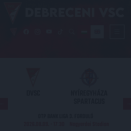
DVSC
NYÍREGYHÁZA
SPARTACUS
OTP BANK LIGA 3. FORDULÓ
2026.08.09. - 17
30
Nagyerdei Stadion
: