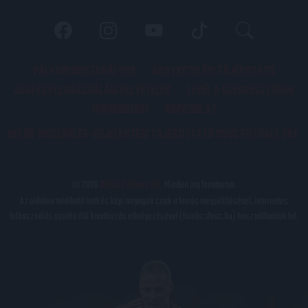
PÁLYARENDSZABÁLYOK
ADATKEZELÉSI TÁJÉKOZATÓ
JOGI ÉS FELHASZNÁLÁSI FELTÉTELEK
LEVÉL A SZERKESZTŐNEK
IMPRESSZUM
KAPCSOLAT
BELSŐ VISSZAÉLÉS-BEJELENTÉSI TÁJÉKOZTATÓ DVSC FUTBALL ZRT.
© 2026
DVSC Futball Zrt.
Minden jog fenntartva.
Az oldalon található írott és képi anyagok csak a forrás megjelölésével, internetes
felhasználás esetén élő hivatkozás elhelyezésével (forrás: dvsc.hu) használhatóak fel.