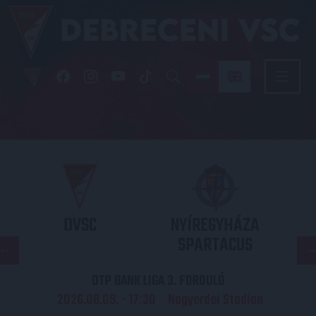
DVSC
NYÍREGYHÁZA
SPARTACUS
OTP BANK LIGA 3. FORDULÓ
2026.08.09. - 17
30
Nagyerdei Stadion
: