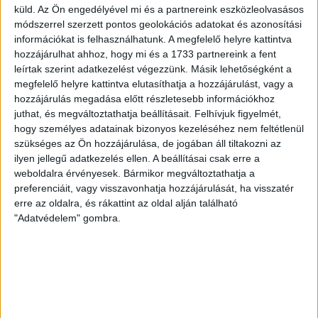
volt többek között Szécsi Márk, Batik Bence és a DVSC-ben
küld.
Az Ön engedélyével mi és a partnereink eszközleolvasásos
most debütáló Dénes Vilmos is. A találkozót a hőség dacára
módszerrel szerzett pontos geolokációs adatokat és azonosítási
mindkét gárda viszonylag […]
információkat is felhasználhatunk. A megfelelő helyre kattintva
hozzájárulhat ahhoz, hogy mi és a 1733 partnereink a fent
Bővebben →
leírtak szerint adatkezelést végezzünk. Másik lehetőségként a
megfelelő helyre kattintva elutasíthatja a hozzájárulást, vagy a
RENDKÍVÜLI HŐSÉG
TÖBB MÓDON IS
:
hozzájárulás megadása előtt részletesebb információkhoz
juthat, és megváltoztathatja beállításait.
Felhívjuk figyelmét,
IGYEKSZIK SEGÍTENI A SZURKOLÓKAT A DVSC
hogy személyes adatainak bizonyos kezeléséhez nem feltétlenül
Nagy meccs vár csütörtökön 19 órától a Lokira és a
szükséges az Ön hozzájárulása, de jogában áll tiltakozni az
ilyen jellegű adatkezelés ellen. A beállításai csak erre a
szurkolóira, csapatunk a dán FC Copenhagent fogadja az
weboldalra érvényesek. Bármikor megváltoztathatja a
UEFA Konferencia Liga selejtezőjében. Klubunk a rendkívüli
preferenciáit, vagy visszavonhatja hozzájárulását, ha visszatér
időjárási körülmények miatt több intézkedésről is döntött a
erre az oldalra, és rákattint az oldal alján található
mai mérkőzésre vonatkozóan. A stadion 6 pontján
"Adatvédelem" gombra.
vízosztással igyekszünk segíteni a szurkolók hidratációját,
ehhez kapcsolódóan az is fontos, hogy 0,5 liter űrtartalomig
[…]
Bővebben →
MEGÚJULT AZ AJÁNDÉKBOLT, CSÜTÖRTÖKÖN