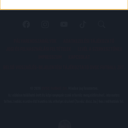
PÁLYARENDSZABÁLYOK
ADATKEZELÉSI TÁJÉKOZATÓ
JOGI ÉS FELHASZNÁLÁSI FELTÉTELEK
LEVÉL A SZERKESZTŐNEK
IMPRESSZUM
KAPCSOLAT
BELSŐ VISSZAÉLÉS-BEJELENTÉSI TÁJÉKOZTATÓ DVSC FUTBALL ZRT.
© 2026
DVSC Futball Zrt.
Minden jog fenntartva.
Az oldalon található írott és képi anyagok csak a forrás megjelölésével, internetes
felhasználás esetén élő hivatkozás elhelyezésével (forrás: dvsc.hu) használhatóak fel.