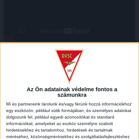
LEGUTÓBBI HÍREK
ÉRVÉNYESÜLT A PAPÍRFORMA
DVSC-FC
:
COPENHAGEN 0-3
Az Ön adatainak védelme fontos a
számunkra
2026.08.06.
Mi és partnereink tárolunk és/vagy férünk hozzá információkhoz
Az örmény Pjunyik Jereván búcsúztatása után a bombaerős,
egy eszközön, például sütik formájában, és személyes adatokat
válogatottakkal teletűzdelt, dán rekordbajnok FC
dolgozunk fel, például egyedi azonosítókat és standard
Copenhagen (Köbenhavn) együttesét fogadta a Loki
információkat, amelyeket az eszköz személyre szabott
csütörtökön este az UEFA Konferencia Liga 3.
hirdetésekhez és tartalomhoz, hirdetések és tartalmak
selejtezőkörének első mérkőzésén. A kezdőcsapatban ott
méréséhez, közönségmérésekhez és szolgáltatásfejlesztéshez