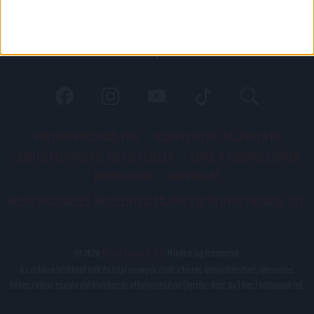
PÁLYARENDSZABÁLYOK
ADATKEZELÉSI TÁJÉKOZATÓ
JOGI ÉS FELHASZNÁLÁSI FELTÉTELEK
LEVÉL A SZERKESZTŐNEK
IMPRESSZUM
KAPCSOLAT
BELSŐ VISSZAÉLÉS-BEJELENTÉSI TÁJÉKOZTATÓ DVSC FUTBALL ZRT.
© 2026
DVSC Futball Zrt.
Minden jog fenntartva.
Az oldalon található írott és képi anyagok csak a forrás megjelölésével, internetes
felhasználás esetén élő hivatkozás elhelyezésével (forrás: dvsc.hu) használhatóak fel.