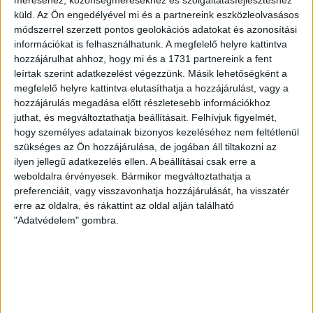
MEGÚJULT AZ AJÁNDÉKBOLT, CSÜTÖRTÖKÖN
küld.
Az Ön engedélyével mi és a partnereink eszközleolvasásos
NYIT A DVSC STORE!
módszerrel szerzett pontos geolokációs adatokat és azonosítási
információkat is felhasználhatunk. A megfelelő helyre kattintva
2026.08.05.
hozzájárulhat ahhoz, hogy mi és a 1731 partnereink a fent
Ízléses, korszerű külsővel és belsővel, megújult kínálattal
leírtak szerint adatkezelést végezzünk. Másik lehetőségként a
vár mindenkit a DVSC felújítás után csütörtökön 16 órakor
megfelelő helyre kattintva elutasíthatja a hozzájárulást, vagy a
újra nyitó ajándékboltja, a DVSC Store. Érdemes ellátogatni
hozzájárulás megadása előtt részletesebb információkhoz
az üzletbe, amely pénteken 10 és 18 óra, szombaton 10 és
juthat, és megváltoztathatja beállításait.
Felhívjuk figyelmét,
15 óra között, vasárnap pedig 12 órától várja a szurkolókat.
hogy személyes adatainak bizonyos kezeléséhez nem feltétlenül
Hajrá, Loki!
szükséges az Ön hozzájárulása, de jogában áll tiltakozni az
Bővebben →
ilyen jellegű adatkezelés ellen. A beállításai csak erre a
weboldalra érvényesek. Bármikor megváltoztathatja a
preferenciáit, vagy visszavonhatja hozzájárulását, ha visszatér
DVSC-COPENHAGEN
ELINDULT
:
erre az oldalra, és rákattint az oldal alján található
JEGYÉRTÉKESÍTÉS, MINDEN TUDNIVALÓ ITT!
"Adatvédelem" gombra.
2026.08.04.
Az örmény Pjunyik Jereván elleni továbbjutás után a DVSC
folytatja útját az UEFA Konferencia Liga selejtezőjében, a
harmadik kör első mérkőzése a dán FC Copenhagen ellen
augusztus 6-án, csütörtökön 19 órától lesz a Nagyerdei