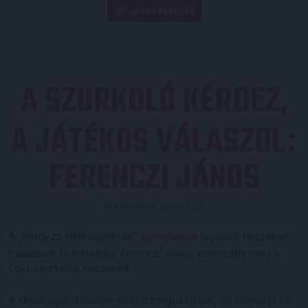
JEGYVÁSÁRLÁS
A SZURKOLÓ KÉRDEZ,
A JÁTÉKOS VÁLASZOL
:
FERENCZI JÁNOS
Közzétéve: 2020.02.26.
A „Kérdezz játékosunktól!”
sorozatunk
legújabb részében
csapatunk balhátvédje, Ferenczi János válaszolta meg a
Loki-szurkolók kérdéseit.
A labdarúgótól többek között megtudhatjuk, mi motiválja és