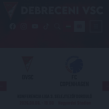
DVSC
FC
COPENHAGEN
KONFERENCIA LIGA 3. SELEJTEZŐFDORDULÓ
2026.08.06. - 19
00
Nagyerdei Stadion
: