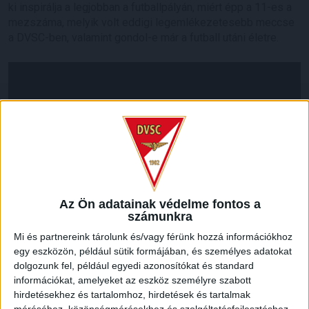
ki inspirálja a legjobban a futballpályán, miért épp a 11-es a
mezszáma, melyik volt eddigi legemlékezetesebb meccse
a DVSC-ben, valamint gondol-e már a futball utáni életre.
Az Ön adatainak védelme fontos a
számunkra
Mi és partnereink tárolunk és/vagy férünk hozzá információkhoz
egy eszközön, például sütik formájában, és személyes adatokat
LEGUTÓBBI HÍREK
dolgozunk fel, például egyedi azonosítókat és standard
információkat, amelyeket az eszköz személyre szabott
hirdetésekhez és tartalomhoz, hirdetések és tartalmak
méréséhez, közönségmérésekhez és szolgáltatásfejlesztéshez