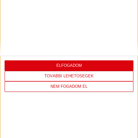
LEGUTÓBBI EREDMÉNY
ÚJPEST FC
DVSC
ELFOGADOM
4
-
2
TOVÁBBI LEHETŐSÉGEK
NEM FOGADOM EL
2026-08-02
OTP BANK LIGA 2.
MECCS
15:30
FORDULÓ
RÉSZLETEI
TOVÁBBI EREDMÉNYEK