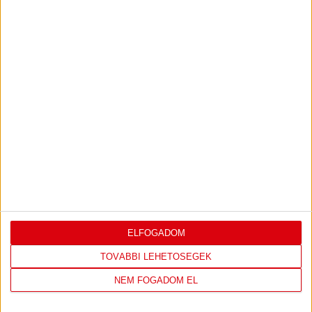
TOVÁBBI EREDMÉNYEK
KÖVETKEZŐ MÉRKŐZÉS
FC
DVSC
COPENHAGEN
ELFOGADOM
TOVÁBBI LEHETŐSÉGEK
KONFERENCIA LIGA 3. SELEJTEZŐFORDULÓ
NEM FOGADOM EL
2026.08.12. - 18
00
Parken Stadium
: