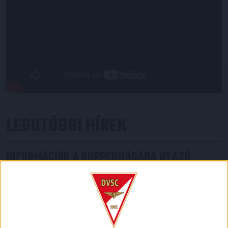
LEGUTÓBBI HÍREK
INFORMÁCIÓK A KOPPENHÁGÁBA UTAZÓ
SZURKOLÓKNAK
2026.08.10.
A DVSC szerdán 18 órától Koppenhágában, az FC
Copenhagen (Köbenhavn) ellen lép pályára az UEFA
Konferencia Liga harmadik selejtezőkörének második