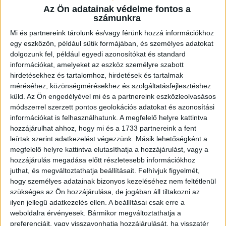
mérkőzésén. Az itthoni vereség dacára hűséges szurkolóink
Az Ön adatainak védelme fontos a
Dániába is elkísérik a csapatot, nekik szeretnénk néhány
számunkra
információval segíteni. A találkozóra szóló belépők
Mi és partnereink tárolunk és/vagy férünk hozzá információkhoz
érdemes beszerezni online, belépők a következő linken
egy eszközön, például sütik formájában, és személyes adatokat
elérhetők: https://billet.fck.dk/Stadium?
dolgozunk fel, például egyedi azonosítókat és standard
eventId=8549&reservationId=145110&secretLinkKey=dd10
információkat, amelyeket az eszköz személyre szabott
Itt összesen 1000 darab vendégjegyet […]
hirdetésekhez és tartalomhoz, hirdetések és tartalmak
Bővebben →
méréséhez, közönségmérésekhez és szolgáltatásfejlesztéshez
küld.
Az Ön engedélyével mi és a partnereink eszközleolvasásos
módszerrel szerzett pontos geolokációs adatokat és azonosítási
GYŐZELEM A RANGADÓN
DVSC-
:
információkat is felhasználhatunk. A megfelelő helyre kattintva
NYÍREGYHÁZA 1-0
hozzájárulhat ahhoz, hogy mi és a 1733 partnereink a fent
leírtak szerint adatkezelést végezzünk. Másik lehetőségként a
2026.08.09.
megfelelő helyre kattintva elutasíthatja a hozzájárulást, vagy a
Hamisítatlan rangadóhangulatban lépett pályára a DVSC az
hozzájárulás megadása előtt részletesebb információkhoz
OTP Bank Liga 3. fordulójában, hiszen vasárnap délután az
juthat, és megváltoztathatja beállításait.
Felhívjuk figyelmét,
ősi rivális Nyíregyházát fogadta. A kezdőcsapatban helyet
hogy személyes adatainak bizonyos kezeléséhez nem feltétlenül
kapott az ifjú, saját nevelésű Sain Balázs is, a
szükséges az Ön hozzájárulása, de jogában áll tiltakozni az
támadószekcióban Szendrei Ákost Dzsudzsák Balázs,
ilyen jellegű adatkezelés ellen. A beállításai csak erre a
illetve a két szélről Dénes Vilmos és Cibla Flórián
weboldalra érvényesek. Bármikor megváltoztathatja a
preferenciáit, vagy visszavonhatja hozzájárulását, ha visszatér
támogatta. A mérkőzés jó iramban kezdődött, mindkét gárda