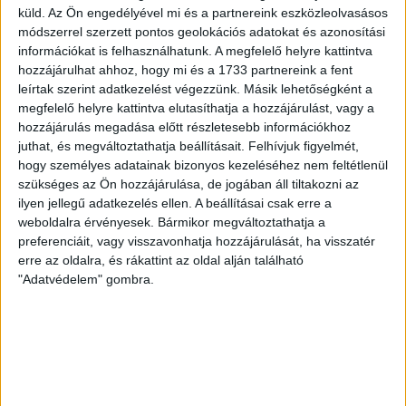
(Gyenti, […]
küld.
Az Ön engedélyével mi és a partnereink eszközleolvasásos
Bővebben →
módszerrel szerzett pontos geolokációs adatokat és azonosítási
információkat is felhasználhatunk. A megfelelő helyre kattintva
hozzájárulhat ahhoz, hogy mi és a 1733 partnereink a fent
70 ÉVES LETT KEREKES GYÖRGY, A VALAHA
leírtak szerint adatkezelést végezzünk. Másik lehetőségként a
VOLT EGYIK LEGJOBB DEBRECENI CSATÁR
megfelelő helyre kattintva elutasíthatja a hozzájárulást, vagy a
hozzájárulás megadása előtt részletesebb információkhoz
Ma ünnepli 70. születésnapját Kerekes György. A debreceni
juthat, és megváltoztathatja beállításait.
Felhívjuk figyelmét,
születésű támadó a debreceni Titászban, majd a DMTE-ben
hogy személyes adatainak bizonyos kezeléséhez nem feltétlenül
kezdte, később játszott Pécsen, az Újpestben, az FTC-ben
szükséges az Ön hozzájárulása, de jogában áll tiltakozni az
és a Videotonban is, ám pályafutása csúcspontját
ilyen jellegű adatkezelés ellen. A beállításai csak erre a
egyértelműen a Lokiban töltött évek jelentették. A népszerű
weboldalra érvényesek. Bármikor megváltoztathatja a
Gurigának hihetetlen érzéke volt a játékhoz és a
preferenciáit, vagy visszavonhatja hozzájárulását, ha visszatér
gólszerzéshez, amit jól mutat, hogy a DMVSC-ben eltöltött
erre az oldalra, és rákattint az oldal alján található
[…]
"Adatvédelem" gombra.
Bővebben →
VAJDA BOTOND
VASÁRNAP 100
:
SZÁZALÉKNÁL IS TÖBBET KELL BELEADNUNK