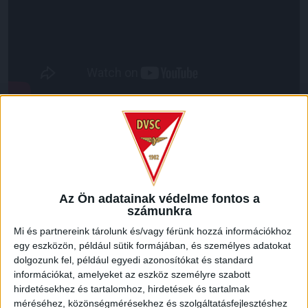
LEGUTÓBBI HÍREK
KIKAPOTT A KIS LOKI
Az Ön adatainak védelme fontos a
2026.08.08.
számunkra
A DVSC II. szombaton Pallagon a Füzesabony gárdáját
Mi és partnereink tárolunk és/vagy férünk hozzá információkhoz
fogadta az NB III. Észak-keleti csoport 3. fordulójában, s
egy eszközön, például sütik formájában, és személyes adatokat
ezúttal nem tudott pontot szerezni. NB III. Észak-keleti
dolgozunk fel, például egyedi azonosítókat és standard
csoport, 3. forduló. DVSC II.-Füzesabony 1-2 (1-1). Pallag,
információkat, amelyeket az eszköz személyre szabott
200 néző, vezette: Oswald D. DVSC II.: Tuska – Myrtaj (Kiss
hirdetésekhez és tartalomhoz, hirdetések és tartalmak
M., 46.), Farkas T., Macsó (Lovas, 75.), Vincze T., Hermann
méréséhez, közönségmérésekhez és szolgáltatásfejlesztéshez