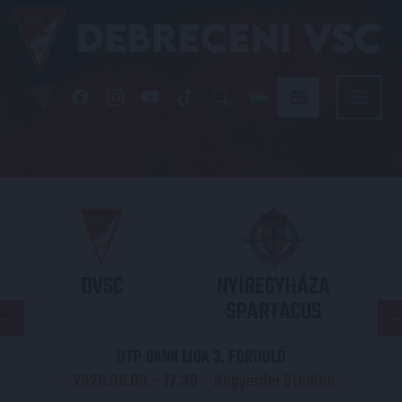
DVSC
NYÍREGYHÁZA
SPARTACUS
OTP BANK LIGA 3. FORDULÓ
2026.08.09. - 17
30
Nagyerdei Stadion
: