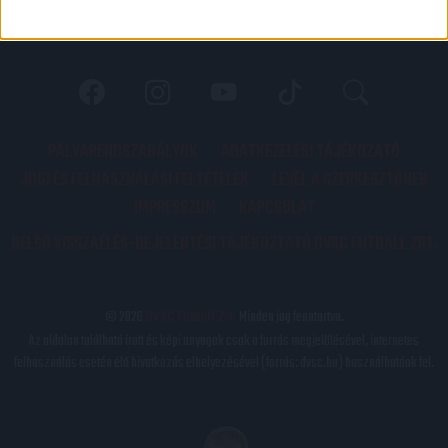
PÁLYARENDSZABÁLYOK
ADATKEZELÉSI TÁJÉKOZATÓ
JOGI ÉS FELHASZNÁLÁSI FELTÉTELEK
LEVÉL A SZERKESZTŐNEK
IMPRESSZUM
KAPCSOLAT
BELSŐ VISSZAÉLÉS-BEJELENTÉSI TÁJÉKOZTATÓ DVSC FUTBALL ZRT.
© 2026
DVSC Futball Zrt.
Minden jog fenntartva.
Az oldalon található írott és képi anyagok csak a forrás megjelölésével, internetes
felhasználás esetén élő hivatkozás elhelyezésével (forrás: dvsc.hu) használhatóak fel.