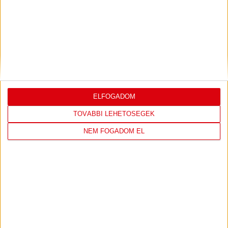
DVSC
FC
COPENHAGEN
0
-
3
ELFOGADOM
TOVÁBBI LEHETŐSÉGEK
NEM FOGADOM EL
2026-08-
KONFERENCIA LIGA 3.
MECCS
06 19:00
SELEJTEZŐFDORDULÓ
RÉSZLETEI
TOVÁBBI EREDMÉNYEK