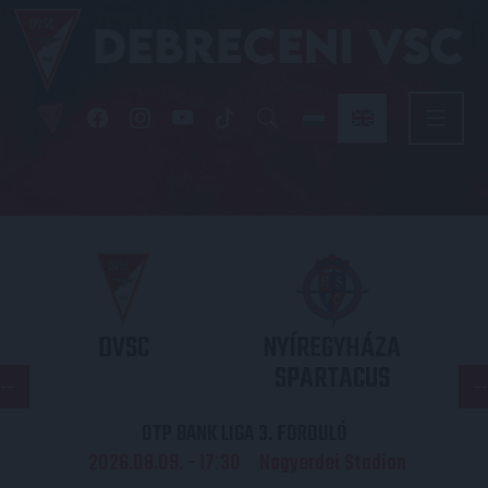
DVSC
NYÍREGYHÁZA
SPARTACUS
OTP BANK LIGA 3. FORDULÓ
2026.08.09. - 17
30
Nagyerdei Stadion
: