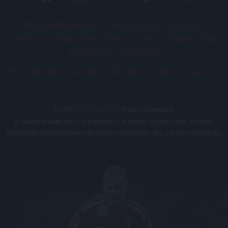
PÁLYARENDSZABÁLYOK
ADATKEZELÉSI TÁJÉKOZATÓ
JOGI ÉS FELHASZNÁLÁSI FELTÉTELEK
LEVÉL A SZERKESZTŐNEK
IMPRESSZUM
KAPCSOLAT
BELSŐ VISSZAÉLÉS-BEJELENTÉSI TÁJÉKOZTATÓ DVSC FUTBALL ZRT.
© 2026
DVSC Futball Zrt.
Minden jog fenntartva.
Az oldalon található írott és képi anyagok csak a forrás megjelölésével, internetes
felhasználás esetén élő hivatkozás elhelyezésével (forrás: dvsc.hu) használhatóak fel.