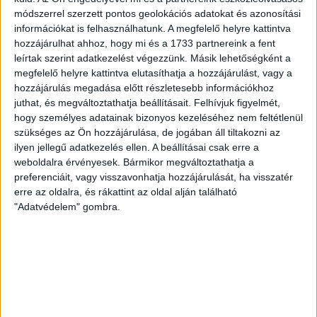
módszerrel szerzett pontos geolokációs adatokat és azonosítási
SZURKOLÓI INFORMÁCIÓK A DVSC-
információkat is felhasználhatunk. A megfelelő helyre kattintva
NYÍREGYHÁZA RANGADÓRA
hozzájárulhat ahhoz, hogy mi és a 1733 partnereink a fent
leírtak szerint adatkezelést végezzünk. Másik lehetőségként a
A DVSC az OTP Bank Liga 3. fordulójában az ősi rivális
megfelelő helyre kattintva elutasíthatja a hozzájárulást, vagy a
Nyíregyházát fogadja augusztus 9-én, vasárnap 17.30-kor a
hozzájárulás megadása előtt részletesebb információkhoz
Nagyerdei Stadionban. Nagy az érdeklődés, a találkozóra
juthat, és megváltoztathatja beállításait.
Felhívjuk figyelmét,
megvásárolhatók a jegyek online, a
hogy személyes adatainak bizonyos kezeléséhez nem feltétlenül
www.nagyerdeistadion.hu oldalon, illetve személyesen a
szükséges az Ön hozzájárulása, de jogában áll tiltakozni az
stadion pénztáraiban (nyitva hétköznap 10 és 18,
ilyen jellegű adatkezelés ellen. A beállításai csak erre a
szombaton 10 és 15 óra között, vasárnap 10 órától). A DVSC
weboldalra érvényesek. Bármikor megváltoztathatja a
Store vasárnap 12 […]
preferenciáit, vagy visszavonhatja hozzájárulását, ha visszatér
erre az oldalra, és rákattint az oldal alján található
Bővebben →
"Adatvédelem" gombra.
ÉRVÉNYESÜLT A PAPÍRFORMA
DVSC-FC
:
COPENHAGEN 0-3
2026.08.06.
Az örmény Pjunyik Jereván búcsúztatása után a bombaerős,
válogatottakkal teletűzdelt, dán rekordbajnok FC