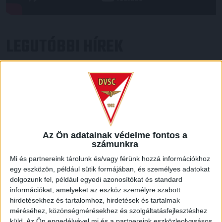
LEGUTÓBBI HÍREK
VAJDA BOTOND
VASÁRNAP 100
:
SZÁZALÉKNÁL IS TÖBBET KELL BELEADNUNK
2026.08.07.
A DVSC-FC Copenhagen Konferencia Liga mérkőzés
örömteli eseménye volt, hogy sérüléséből felépülve
Az Ön adatainak védelme fontos a
visszatért a pályára 22 éves szélsőnk, Vajda Botond.
számunkra
Játékosunkat a visszatérésről és a vasárnapi, Nyíregyháza
Mi és partnereink tárolunk és/vagy férünk hozzá információkhoz
elleni rangadóról is kérdeztük. – Nagyon örülök, hogy újra
egy eszközön, például sütik formájában, és személyes adatokat
pályára léphettem tétmeccsen, hiszen majdnem négy
dolgozunk fel, például egyedi azonosítókat és standard
hónapot kellett kihagynom. Az is pozitívum, hogy egy ilyen
információkat, amelyeket az eszköz személyre szabott
erős ellenfél ellen játszhattam […]
hirdetésekhez és tartalomhoz, hirdetések és tartalmak
Bővebben →
méréséhez, közönségmérésekhez és szolgáltatásfejlesztéshez
küld.
Az Ön engedélyével mi és a partnereink eszközleolvasásos