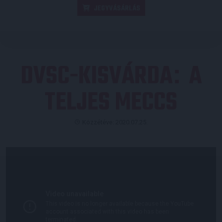
JEGYVÁSÁRLÁS
DVSC-KISVÁRDA
A
:
TELJES MECCS
Közzétéve: 2020.07.25.