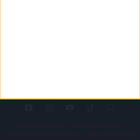
PÁLYARENDSZABÁLYOK
ADATKEZELÉSI TÁJÉKOZATÓ
JOGI ÉS FELHASZNÁLÁSI FELTÉTELEK
LEVÉL A SZERKESZTŐNEK