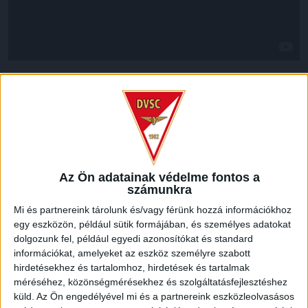
LEGUTÓBBI HÍREK
MEGÚJULT AZ AJÁNDÉKBOLT, CSÜTÖRTÖKÖN
NYIT A DVSC STORE!
Az Ön adatainak védelme fontos a
2026.08.05.
számunkra
Ízléses, korszerű külsővel és belsővel, megújult kínálattal
Mi és partnereink tárolunk és/vagy férünk hozzá információkhoz
vár mindenkit a DVSC felújítás után csütörtökön 16 órakor
egy eszközön, például sütik formájában, és személyes adatokat
újra nyitó ajándékboltja, a DVSC Store. Érdemes ellátogatni
dolgozunk fel, például egyedi azonosítókat és standard
az üzletbe, amely pénteken 10 és 18 óra, szombaton 10 és
információkat, amelyeket az eszköz személyre szabott
15 óra között, vasárnap pedig 12 órától várja a szurkolókat.
hirdetésekhez és tartalomhoz, hirdetések és tartalmak
Hajrá, Loki!
méréséhez, közönségmérésekhez és szolgáltatásfejlesztéshez
küld.
Az Ön engedélyével mi és a partnereink eszközleolvasásos
Bővebben →