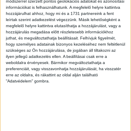
módszerrel szerzett pontos geolokációs adatokat és azonosítási
információkat is felhasználhatunk. A megfelelő helyre kattintva
DVSC-COPENHAGEN
ELINDULT
:
hozzájárulhat ahhoz, hogy mi és a 1731 partnereink a fent
leírtak szerint adatkezelést végezzünk. Másik lehetőségként a
JEGYÉRTÉKESÍTÉS, MINDEN TUDNIVALÓ ITT!
megfelelő helyre kattintva elutasíthatja a hozzájárulást, vagy a
2026.08.04.
hozzájárulás megadása előtt részletesebb információkhoz
Az örmény Pjunyik Jereván elleni továbbjutás után a DVSC
juthat, és megváltoztathatja beállításait.
Felhívjuk figyelmét,
folytatja útját az UEFA Konferencia Liga selejtezőjében, a
hogy személyes adatainak bizonyos kezeléséhez nem feltétlenül
szükséges az Ön hozzájárulása, de jogában áll tiltakozni az
harmadik kör első mérkőzése a dán FC Copenhagen ellen
ilyen jellegű adatkezelés ellen. A beállításai csak erre a
augusztus 6-án, csütörtökön 19 órától lesz a Nagyerdei
weboldalra érvényesek. Bármikor megváltoztathatja a
Stadionban. A belépők immár elérhetők online, a
preferenciáit, vagy visszavonhatja hozzájárulását, ha visszatér
nagyerdeistadion.hu-n, illetve személyesen a stadion
erre az oldalra, és rákattint az oldal alján található
pénztáraiban (nyitva hétköznap 10 és 18 óra között). Íme, […]
"Adatvédelem" gombra.
Bővebben →
KOPPENHÁGAI OROSZLÁNOKKAL KÜZD MEG A
LOKI
A 16-szoros dán bajnok, 10-szeres dán kupagyőztes FC
Copenhagen (Köbenhavn) együttesével küzd meg az UEFA