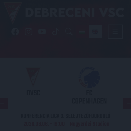
DVSC
FC
COPENHAGEN
KONFERENCIA LIGA 3. SELEJTEZŐFDORDULÓ
2026.08.06. - 19
00
Nagyerdei Stadion
: