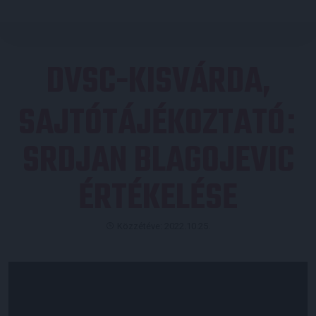
DVSC-KISVÁRDA,
SAJTÓTÁJÉKOZTATÓ
:
SRDJAN BLAGOJEVIC
ÉRTÉKELÉSE
Közzétéve: 2022.10.25.