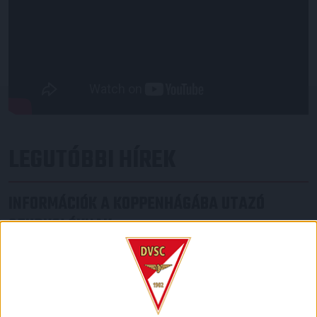
LEGUTÓBBI HÍREK
INFORMÁCIÓK A KOPPENHÁGÁBA UTAZÓ
SZURKOLÓKNAK
2026.08.10.
A DVSC szerdán 18 órától Koppenhágában, az FC
Copenhagen (Köbenhavn) ellen lép pályára az UEFA
Konferencia Liga harmadik selejtezőkörének második
mérkőzésén. Az itthoni vereség dacára hűséges szurkolóink