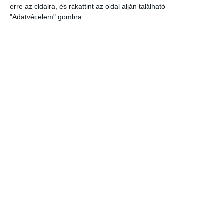
erre az oldalra, és rákattint az oldal alján található
Bővebben →
"Adatvédelem" gombra.
KIKAPOTT A KIS LOKI
2026.08.08.
A DVSC II. szombaton Pallagon a Füzesabony gárdáját
fogadta az NB III. Észak-keleti csoport 3. fordulójában, s
ezúttal nem tudott pontot szerezni. NB III. Észak-keleti
csoport, 3. forduló. DVSC II.-Füzesabony 1-2 (1-1). Pallag,
200 néző, vezette: Oswald D. DVSC II.: Tuska – Myrtaj (Kiss
M., 46.), Farkas T., Macsó (Lovas, 75.), Vincze T., Hermann
(Gyenti, […]
Bővebben →
70 ÉVES LETT KEREKES GYÖRGY, A VALAHA
VOLT EGYIK LEGJOBB DEBRECENI CSATÁR
Ma ünnepli 70. születésnapját Kerekes György. A debreceni
születésű támadó a debreceni Titászban, majd a DMTE-ben