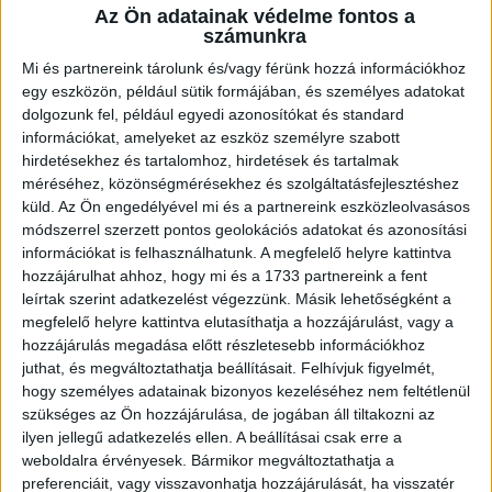
Dániába is elkísérik a csapatot, nekik szeretnénk néhány
Az Ön adatainak védelme fontos a
információval segíteni. A találkozóra szóló belépőket
számunkra
érdemes beszerezni online, a jegyek a következő linken
Mi és partnereink tárolunk és/vagy férünk hozzá információkhoz
elérhetők: https://billet.fck.dk/Stadium?
egy eszközön, például sütik formájában, és személyes adatokat
eventId=8549&reservationId=145110&secretLinkKey=dd10
dolgozunk fel, például egyedi azonosítókat és standard
Itt összesen 1000 darab […]
információkat, amelyeket az eszköz személyre szabott
hirdetésekhez és tartalomhoz, hirdetések és tartalmak
Bővebben →
méréséhez, közönségmérésekhez és szolgáltatásfejlesztéshez
küld.
Az Ön engedélyével mi és a partnereink eszközleolvasásos
GYŐZELEM A RANGADÓN
DVSC-
:
módszerrel szerzett pontos geolokációs adatokat és azonosítási
információkat is felhasználhatunk. A megfelelő helyre kattintva
NYÍREGYHÁZA 1-0
hozzájárulhat ahhoz, hogy mi és a 1733 partnereink a fent
2026.08.09.
leírtak szerint adatkezelést végezzünk. Másik lehetőségként a
Hamisítatlan rangadóhangulatban lépett pályára a DVSC az
megfelelő helyre kattintva elutasíthatja a hozzájárulást, vagy a
OTP Bank Liga 3. fordulójában, hiszen vasárnap délután az
hozzájárulás megadása előtt részletesebb információkhoz
ősi rivális Nyíregyházát fogadta. A kezdőcsapatban helyet
juthat, és megváltoztathatja beállításait.
Felhívjuk figyelmét,
hogy személyes adatainak bizonyos kezeléséhez nem feltétlenül
kapott az ifjú, saját nevelésű Sain Balázs is, a
szükséges az Ön hozzájárulása, de jogában áll tiltakozni az
támadószekcióban Szendrei Ákost Dzsudzsák Balázs,
ilyen jellegű adatkezelés ellen. A beállításai csak erre a
illetve a két szélről Dénes Vilmos és Cibla Flórián
weboldalra érvényesek. Bármikor megváltoztathatja a
támogatta. A mérkőzés jó iramban kezdődött, mindkét gárda
preferenciáit, vagy visszavonhatja hozzájárulását, ha visszatér
jelentkezett […]