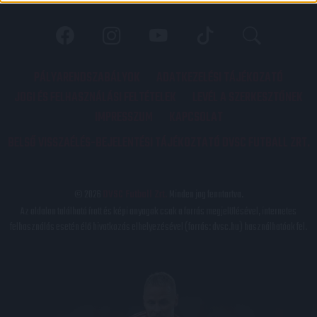
PÁLYARENDSZABÁLYOK
ADATKEZELÉSI TÁJÉKOZATÓ
JOGI ÉS FELHASZNÁLÁSI FELTÉTELEK
LEVÉL A SZERKESZTŐNEK
IMPRESSZUM
KAPCSOLAT
BELSŐ VISSZAÉLÉS-BEJELENTÉSI TÁJÉKOZTATÓ DVSC FUTBALL ZRT.
© 2026
DVSC Futball Zrt.
Minden jog fenntartva.
Az oldalon található írott és képi anyagok csak a forrás megjelölésével, internetes
felhasználás esetén élő hivatkozás elhelyezésével (forrás: dvsc.hu) használhatóak fel.