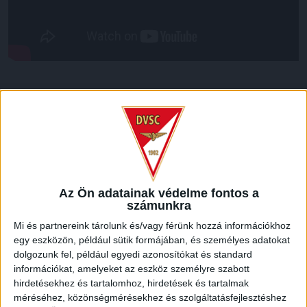
LEGUTÓBBI HÍREK
VAJDA BOTOND
VASÁRNAP 100
:
SZÁZALÉKNÁL IS TÖBBET KELL BELEADNUNK
2026.08.07.
Az Ön adatainak védelme fontos a
A DVSC-FC Copenhagen Konferencia Liga mérkőzés
számunkra
örömteli eseménye volt, hogy sérüléséből felépülve
Mi és partnereink tárolunk és/vagy férünk hozzá információkhoz
visszatért a pályára 22 éves szélsőnk, Vajda Botond.
egy eszközön, például sütik formájában, és személyes adatokat
Játékosunkat a visszatérésről és a vasárnapi, Nyíregyháza
dolgozunk fel, például egyedi azonosítókat és standard
elleni rangadóról is kérdeztük. – Nagyon örülök, hogy újra
információkat, amelyeket az eszköz személyre szabott
pályára léphettem tétmeccsen, hiszen majdnem négy
hirdetésekhez és tartalomhoz, hirdetések és tartalmak
hónapot kellett kihagynom. Az is pozitívum, hogy egy ilyen
méréséhez, közönségmérésekhez és szolgáltatásfejlesztéshez