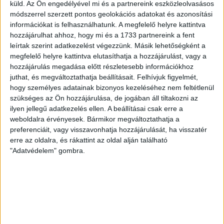
erős ellenfél ellen játszhattam […]
küld.
Az Ön engedélyével mi és a partnereink eszközleolvasásos
módszerrel szerzett pontos geolokációs adatokat és azonosítási
Bővebben →
információkat is felhasználhatunk. A megfelelő helyre kattintva
hozzájárulhat ahhoz, hogy mi és a 1733 partnereink a fent
SZURKOLÓI INFORMÁCIÓK A DVSC-
leírtak szerint adatkezelést végezzünk. Másik lehetőségként a
megfelelő helyre kattintva elutasíthatja a hozzájárulást, vagy a
NYÍREGYHÁZA RANGADÓRA
hozzájárulás megadása előtt részletesebb információkhoz
A DVSC az OTP Bank Liga 3. fordulójában az ősi rivális
juthat, és megváltoztathatja beállításait.
Felhívjuk figyelmét,
Nyíregyházát fogadja augusztus 9-én, vasárnap 17.30-kor a
hogy személyes adatainak bizonyos kezeléséhez nem feltétlenül
szükséges az Ön hozzájárulása, de jogában áll tiltakozni az
Nagyerdei Stadionban. Nagy az érdeklődés, a találkozóra
ilyen jellegű adatkezelés ellen. A beállításai csak erre a
megvásárolhatók a jegyek online, a
weboldalra érvényesek. Bármikor megváltoztathatja a
www.nagyerdeistadion.hu oldalon, illetve személyesen a
preferenciáit, vagy visszavonhatja hozzájárulását, ha visszatér
stadion pénztáraiban (nyitva hétköznap 10 és 18,
erre az oldalra, és rákattint az oldal alján található
szombaton 10 és 15 óra között, vasárnap 10 órától). A DVSC
"Adatvédelem" gombra.
Store vasárnap 12 […]
Bővebben →
ÉRVÉNYESÜLT A PAPÍRFORMA
DVSC-FC
:
COPENHAGEN 0-3