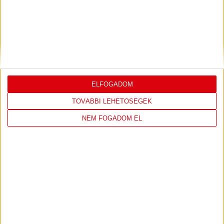
DVSC
FC
COPENHAGEN
19
:
00
ELFOGADOM
TOVÁBBI LEHETŐSÉGEK
2026-08-
KONFERENCIA LIGA 3.
MECCS
NEM FOGADOM EL
06 19:00
SELEJTEZŐFDORDULÓ
RÉSZLETEI
TOVÁBBI EREDMÉNYEK
KÖVETKEZŐ MÉRKŐZÉS