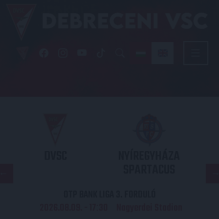
DVSC
NYÍREGYHÁZA
SPARTACUS
OTP BANK LIGA 3. FORDULÓ
2026.08.09. - 17
30
Nagyerdei Stadion
: