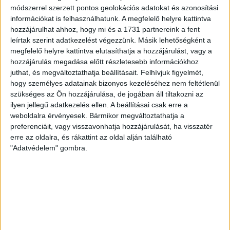
vízosztással igyekszünk segíteni a szurkolók hidratációját,
módszerrel szerzett pontos geolokációs adatokat és azonosítási
ehhez kapcsolódóan az is fontos, hogy 0,5 liter űrtartalomig
információkat is felhasználhatunk. A megfelelő helyre kattintva
[…]
hozzájárulhat ahhoz, hogy mi és a 1731 partnereink a fent
leírtak szerint adatkezelést végezzünk. Másik lehetőségként a
Bővebben →
megfelelő helyre kattintva elutasíthatja a hozzájárulást, vagy a
hozzájárulás megadása előtt részletesebb információkhoz
MEGÚJULT AZ AJÁNDÉKBOLT, CSÜTÖRTÖKÖN
juthat, és megváltoztathatja beállításait.
Felhívjuk figyelmét,
hogy személyes adatainak bizonyos kezeléséhez nem feltétlenül
NYIT A DVSC STORE!
szükséges az Ön hozzájárulása, de jogában áll tiltakozni az
ilyen jellegű adatkezelés ellen. A beállításai csak erre a
2026.08.05.
weboldalra érvényesek. Bármikor megváltoztathatja a
Ízléses, korszerű külsővel és belsővel, megújult kínálattal
preferenciáit, vagy visszavonhatja hozzájárulását, ha visszatér
vár mindenkit a DVSC felújítás után csütörtökön 16 órakor
erre az oldalra, és rákattint az oldal alján található
újra nyitó ajándékboltja, a DVSC Store. Érdemes ellátogatni
"Adatvédelem" gombra.
az üzletbe, amely pénteken 10 és 18 óra, szombaton 10 és
15 óra között, vasárnap pedig 12 órától várja a szurkolókat.
Hajrá, Loki!
Bővebben →
DVSC-COPENHAGEN
ELINDULT
: