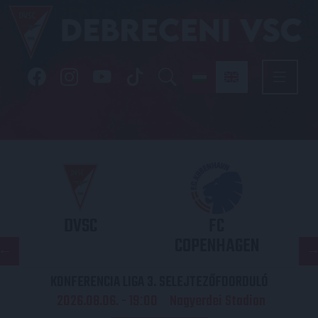
DVSC
FC
COPENHAGEN
KONFERENCIA LIGA 3. SELEJTEZŐFDORDULÓ
2026.08.06. - 19
00
Nagyerdei Stadion
: