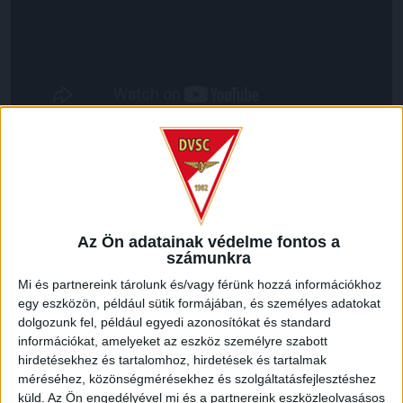
LEGUTÓBBI HÍREK
RENDKÍVÜLI HŐSÉG
TÖBB MÓDON IS
:
Az Ön adatainak védelme fontos a
számunkra
IGYEKSZIK SEGÍTENI A SZURKOLÓKAT A DVSC
Mi és partnereink tárolunk és/vagy férünk hozzá információkhoz
2026.08.06.
egy eszközön, például sütik formájában, és személyes adatokat
Nagy meccs vár csütörtökön 19 órától a Lokira és a
dolgozunk fel, például egyedi azonosítókat és standard
szurkolóira, csapatunk a dán FC Copenhagent fogadja az
információkat, amelyeket az eszköz személyre szabott
UEFA Konferencia Liga selejtezőjében. Klubunk a rendkívüli
hirdetésekhez és tartalomhoz, hirdetések és tartalmak
időjárási körülmények miatt több intézkedésről is döntött a
méréséhez, közönségmérésekhez és szolgáltatásfejlesztéshez
mai mérkőzésre vonatkozóan. A stadion 6 pontján
küld.
Az Ön engedélyével mi és a partnereink eszközleolvasásos