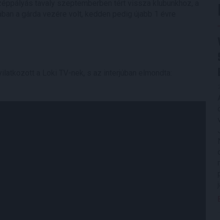
zéppályás tavaly szeptemberben tért vissza klubunkhoz, a
gában a gárda vezére volt, kedden pedig újabb 1 évre
ilatkozott a Loki TV-nek, s az interjúban elmondta: