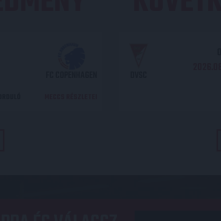
REDMÉNY
KÖVETK
O
2026.08
FC COPENHAGEN
DVSC
DORDULÓ
MECCS RÉSZLETEI