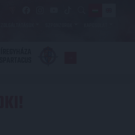
SZOLGÁLTATÁSOK
SZPONZOROK
KAPCSOLAT
YÍREGYHÁZA
FC
SPARTACUS
COPENHAGE
OKI!