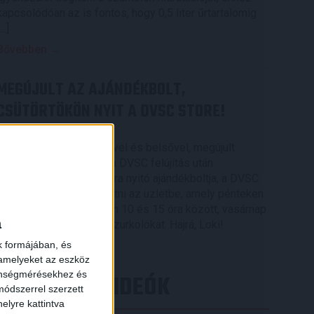
kapcsolódóan az is fontos, hogy 0,5 liter űrtartalomig
[…]
Bővebben →
MEGÚJULT AZ AJÁNDÉKBOLT,
CSÜTÖRTÖKÖN NYIT A DVSC STORE!
2026.08.05.
Ízléses, korszerű külsővel és belsővel, megújult
kínálattal vár mindenkit a DVSC felújítás után
csütörtökön 16 órakor újra nyitó ajándékboltja, a DVSC
×
Store. Érdemes ellátogatni az üzletbe, amely pénteken
10 és 18 óra, szombaton 10 és 15 óra között, vasárnap
a
pedig 12 órától várja a szurkolókat. Hajrá, Loki!
k formájában, és
Bővebben →
 amelyeket az eszköz
zönségmérésekhez és
LEGÚJABB VIDEÓK
ódszerrel szerzett
elyre kattintva