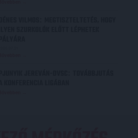
Bővebben →
DÉNES VILMOS
MEGTISZTELTETÉS, HOGY
:
ILYEN SZURKOLÓK ELŐTT LÉPHETEK
PÁLYÁRA
2026.07.31.
Bővebben →
PJUNYIK JEREVÁN-DVSC
TOVÁBBJUTÁS
:
A KONFERENCIA LIGÁBAN
Bővebben →