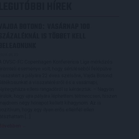
LEGUTÓBBI HÍREK
VAJDA BOTOND
VASÁRNAP 100
:
SZÁZALÉKNÁL IS TÖBBET KELL
BELEADNUNK
2026.08.07.
A DVSC-FC Copenhagen Konferencia Liga mérkőzés
örömteli eseménye volt, hogy sérüléséből felépülve
visszatért a pályára 22 éves szélsőnk, Vajda Botond.
Játékosunkat a visszatérésről és a vasárnapi,
Nyíregyháza elleni rangadóról is kérdeztük. – Nagyon
örülök, hogy újra pályára léphettem tétmeccsen, hiszen
majdnem négy hónapot kellett kihagynom. Az is
pozitívum, hogy egy ilyen erős ellenfél ellen
játszhattam […]
Bővebben →