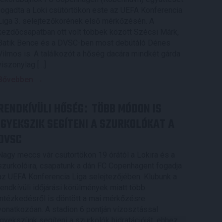
fogadta a Loki csütörtökön este az UEFA Konferencia
Liga 3. selejtezőkörének első mérkőzésén. A
kezdőcsapatban ott volt többek között Szécsi Márk,
Batik Bence és a DVSC-ben most debütáló Dénes
Vilmos is. A találkozót a hőség dacára mindkét gárda
viszonylag […]
Bővebben →
RENDKÍVÜLI HŐSÉG
TÖBB MÓDON IS
:
IGYEKSZIK SEGÍTENI A SZURKOLÓKAT A
DVSC
Nagy meccs vár csütörtökön 19 órától a Lokira és a
szurkolóira, csapatunk a dán FC Copenhagent fogadja
az UEFA Konferencia Liga selejtezőjében. Klubunk a
rendkívüli időjárási körülmények miatt több
intézkedésről is döntött a mai mérkőzésre
vonatkozóan. A stadion 6 pontján vízosztással
igyekszünk segíteni a szurkolók hidratációját, ehhez