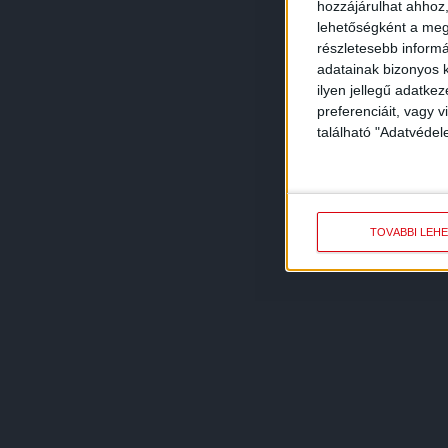
hozzájárulhat ahhoz,
lehetőségként a megf
részletesebb informác
adatainak bizonyos k
ilyen jellegű adatke
preferenciáit, vagy v
található "Adatvéde
TOVÁBBI LEH