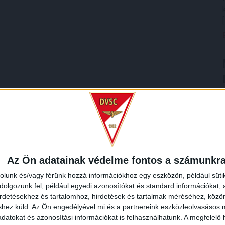
Az Ön adatainak védelme fontos a számunkr
rolunk és/vagy férünk hozzá információkhoz egy eszközön, például süti
olgozunk fel, például egyedi azonosítókat és standard információkat,
irdetésekhez és tartalomhoz, hirdetések és tartalmak méréséhez, kö
shez küld.
Az Ön engedélyével mi és a partnereink eszközleolvasásos m
datokat és azonosítási információkat is felhasználhatunk. A megfelelő h