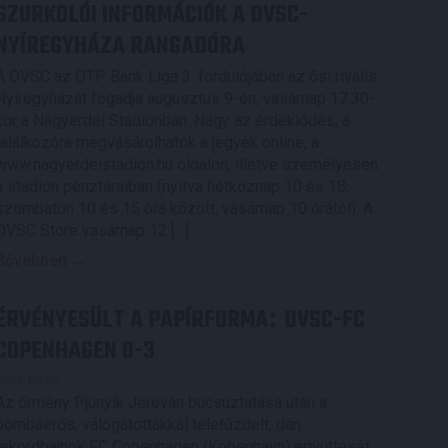
SZURKOLÓI INFORMÁCIÓK A DVSC-
NYÍREGYHÁZA RANGADÓRA
A DVSC az OTP Bank Liga 3. fordulójában az ősi rivális
Nyíregyházát fogadja augusztus 9-én, vasárnap 17.30-
kor a Nagyerdei Stadionban. Nagy az érdeklődés, a
találkozóra megvásárolhatók a jegyek online, a
www.nagyerdeistadion.hu oldalon, illetve személyesen
a stadion pénztáraiban (nyitva hétköznap 10 és 18,
szombaton 10 és 15 óra között, vasárnap 10 órától). A
DVSC Store vasárnap 12 […]
Bővebben →
ÉRVÉNYESÜLT A PAPÍRFORMA
DVSC-FC
:
COPENHAGEN 0-3
2026.08.06.
Az örmény Pjunyik Jereván búcsúztatása után a
bombaerős, válogatottakkal teletűzdelt, dán
rekordbajnok FC Copenhagen (Köbenhavn) együttesét