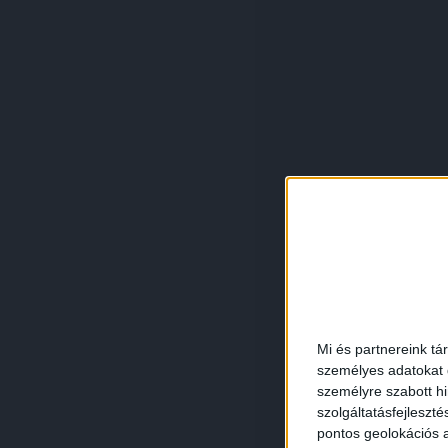
Mi és partnereink tá
személyes adatokat d
személyre szabott h
szolgáltatásfejleszté
pontos geolokációs a