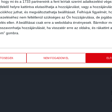
 hogy mi és a 1733 partnereink a fent leírtak szerint adatkezelést vég
elelő helyre kattintva elutasíthatja a hozzájárulást, vagy a hozzájárul
iókhoz juthat, és megváltoztathatja beállításait.
Felhívjuk figyelmét, 
ezeléséhez nem feltétlenül szükséges az Ön hozzájárulása, de jogában 
zelés ellen. A beállításai csak erre a weboldalra érvényesek. Bármikor m
isszavonhatja hozzájárulását, ha visszatér erre az oldalra, és rákattint a
lem" gombra.
ETŐSÉGEK
NEM FOGADOM EL
EL