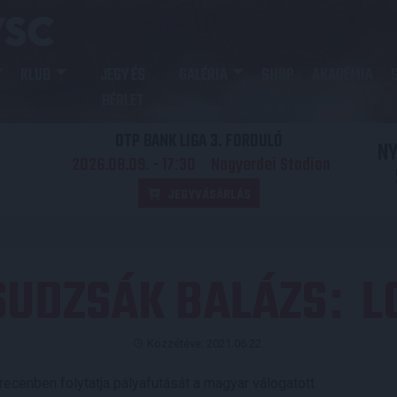
KLUB
JEGY ÉS
GALÉRIA
SHOP
AKADÉMIA
BÉRLET
OTP BANK LIGA 3. FORDULÓ
N
2026.08.09. - 17
30
Nagyerdei Stadion
:
JEGYVÁSÁRLÁS
SUDZSÁK BALÁZS
L
:
Közzétéve: 2021.06.22.
recenben folytatja pályafutását a magyar válogatott