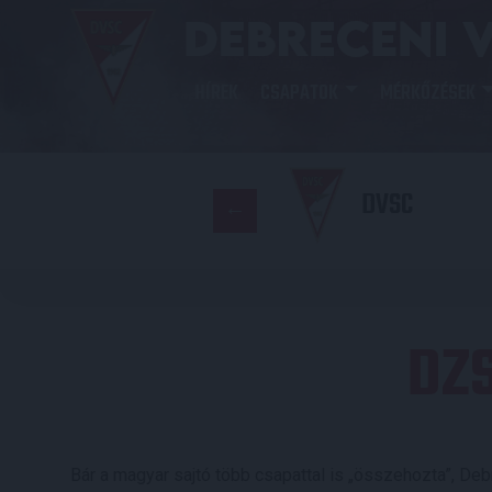
HÍREK
CSAPATOK
MÉRKŐZÉSEK
DVSC
DZ
Bár a magyar sajtó több csapattal is „összehozta”, Deb