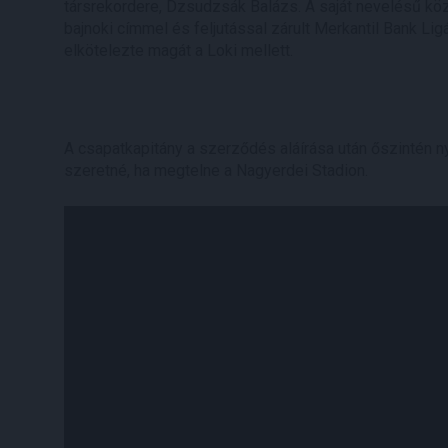
társrekordere, Dzsudzsák Balázs. A saját nevelésű kö
bajnoki címmel és feljutással zárult Merkantil Bank Li
elkötelezte magát a Loki mellett.
A csapatkapitány a szerződés aláírása után őszintén ny
szeretné, ha megtelne a Nagyerdei Stadion.