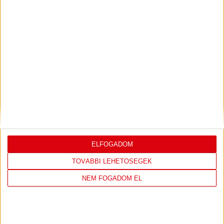
LEGUTÓBBI EREDMÉNY
ELFOGADOM
DVSC
FC
COPENHAGEN
TOVÁBBI LEHETŐSÉGEK
NEM FOGADOM EL
19
:
00