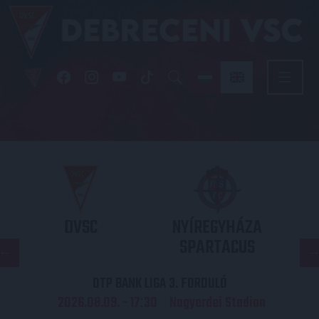
DVSC
NYÍREGYHÁZA
SPARTACUS
OTP BANK LIGA 3. FORDULÓ
2026.08.09. - 17
30
Nagyerdei Stadion
: