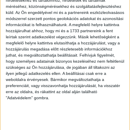
hirdetésekhez és tartalomhoz, hirdetések és tartalmak
ÉRVÉNYESÜLT A PAPÍRFORMA
DVSC-FC
:
méréséhez, közönségmérésekhez és szolgáltatásfejlesztéshez
küld.
Az Ön engedélyével mi és a partnereink eszközleolvasásos
COPENHAGEN 0-3
módszerrel szerzett pontos geolokációs adatokat és azonosítási
2026.08.06.
információkat is felhasználhatunk. A megfelelő helyre kattintva
Az örmény Pjunyik Jereván búcsúztatása után a bombaerős,
hozzájárulhat ahhoz, hogy mi és a 1733 partnereink a fent
válogatottakkal teletűzdelt, dán rekordbajnok FC
leírtak szerint adatkezelést végezzünk. Másik lehetőségként a
megfelelő helyre kattintva elutasíthatja a hozzájárulást, vagy a
Copenhagen (Köbenhavn) együttesét fogadta a Loki
hozzájárulás megadása előtt részletesebb információkhoz
csütörtökön este az UEFA Konferencia Liga 3.
juthat, és megváltoztathatja beállításait.
Felhívjuk figyelmét,
selejtezőkörének első mérkőzésén. A kezdőcsapatban ott
hogy személyes adatainak bizonyos kezeléséhez nem feltétlenül
volt többek között Szécsi Márk, Batik Bence és a DVSC-ben
szükséges az Ön hozzájárulása, de jogában áll tiltakozni az
most debütáló Dénes Vilmos is. A találkozót a hőség dacára
ilyen jellegű adatkezelés ellen. A beállításai csak erre a
mindkét gárda viszonylag […]
weboldalra érvényesek. Bármikor megváltoztathatja a
Bővebben →
preferenciáit, vagy visszavonhatja hozzájárulását, ha visszatér
erre az oldalra, és rákattint az oldal alján található
"Adatvédelem" gombra.
RENDKÍVÜLI HŐSÉG
TÖBB MÓDON IS
:
IGYEKSZIK SEGÍTENI A SZURKOLÓKAT A DVSC
Nagy meccs vár csütörtökön 19 órától a Lokira és a
szurkolóira, csapatunk a dán FC Copenhagent fogadja az