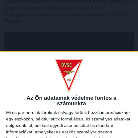
Csapatkapitányunk a szombaton befejeződő idényről, a
csapatkohézióról, valamint az utóbbi 12 év
legmagasabb átlagnézőszámáról is nyilatkozott a Loki
TV-nek.
Az Ön adatainak védelme fontos a
számunkra
Mi és partnereink tárolunk és/vagy férünk hozzá információkhoz
egy eszközön, például sütik formájában, és személyes adatokat
LEGUTÓBBI HÍREK
dolgozunk fel, például egyedi azonosítókat és standard
információkat, amelyeket az eszköz személyre szabott