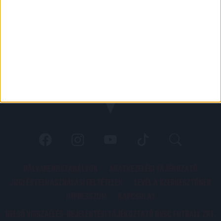
PÁLYARENDSZABÁLYOK
ADATKEZELÉSI TÁJÉKOZATÓ
JOGI ÉS FELHASZNÁLÁSI FELTÉTELEK
LEVÉL A SZERKESZTŐNEK
IMPRESSZUM
KAPCSOLAT
BELSŐ VISSZAÉLÉS-BEJELENTÉSI TÁJÉKOZTATÓ DVSC FUTBALL ZRT.