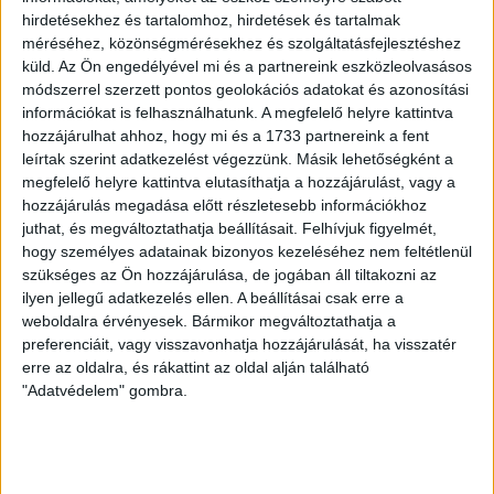
LEGUTÓBBI HÍREK
hirdetésekhez és tartalomhoz, hirdetések és tartalmak
méréséhez, közönségmérésekhez és szolgáltatásfejlesztéshez
70 ÉVES LETT KEREKES GYÖRGY, A VALAHA
küld.
Az Ön engedélyével mi és a partnereink eszközleolvasásos
módszerrel szerzett pontos geolokációs adatokat és azonosítási
VOLT EGYIK LEGJOBB DEBRECENI CSATÁR
információkat is felhasználhatunk. A megfelelő helyre kattintva
hozzájárulhat ahhoz, hogy mi és a 1733 partnereink a fent
2026.08.08.
leírtak szerint adatkezelést végezzünk. Másik lehetőségként a
Ma ünnepli 70. születésnapját Kerekes György. A debreceni
megfelelő helyre kattintva elutasíthatja a hozzájárulást, vagy a
születésű támadó a debreceni Titászban, majd a DMTE-ben
hozzájárulás megadása előtt részletesebb információkhoz
kezdte, később játszott Pécsen, az Újpestben, az FTC-ben
juthat, és megváltoztathatja beállításait.
Felhívjuk figyelmét,
és a Videotonban is, ám pályafutása csúcspontját
hogy személyes adatainak bizonyos kezeléséhez nem feltétlenül
egyértelműen a Lokiban töltött évek jelentették. A népszerű
szükséges az Ön hozzájárulása, de jogában áll tiltakozni az
Gurigának hihetetlen érzéke volt a játékhoz és a
ilyen jellegű adatkezelés ellen. A beállításai csak erre a
gólszerzéshez, amit jól mutat, hogy a DMVSC-ben eltöltött
weboldalra érvényesek. Bármikor megváltoztathatja a
[…]
preferenciáit, vagy visszavonhatja hozzájárulását, ha visszatér
Bővebben →
erre az oldalra, és rákattint az oldal alján található
"Adatvédelem" gombra.
VAJDA BOTOND
VASÁRNAP 100
:
SZÁZALÉKNÁL IS TÖBBET KELL BELEADNUNK