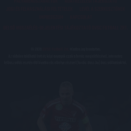
PÁLYARENDSZABÁLYOK
ADATKEZELÉSI TÁJÉKOZATÓ
JOGI ÉS FELHASZNÁLÁSI FELTÉTELEK
LEVÉL A SZERKESZTŐNEK
IMPRESSZUM
KAPCSOLAT
BELSŐ VISSZAÉLÉS-BEJELENTÉSI TÁJÉKOZTATÓ DVSC FUTBALL ZRT.
© 2026
DVSC Futball Zrt.
Minden jog fenntartva.
Az oldalon található írott és képi anyagok csak a forrás megjelölésével, internetes
felhasználás esetén élő hivatkozás elhelyezésével (forrás: dvsc.hu) használhatóak fel.