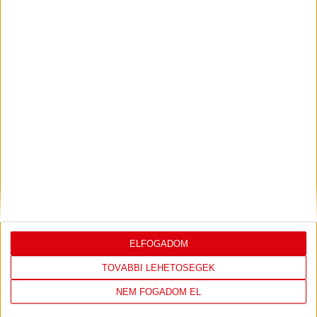
PJUNYIK JEREVÁN-DVSC
TOVÁBBJUTÁS A
:
KONFERENCIA LIGÁBAN
Bővebben →
LEGUTÓBBI EREDMÉNY
ELFOGADOM
TOVÁBBI LEHETŐSÉGEK
DVSC
FC
NEM FOGADOM EL
COPENHAGEN