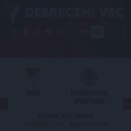
DVSC
NYÍREGYHÁZA
SPARTACUS
OTP BANK LIGA 3. FORDULÓ
2026.08.09. - 17
30
Nagyerdei Stadion
: