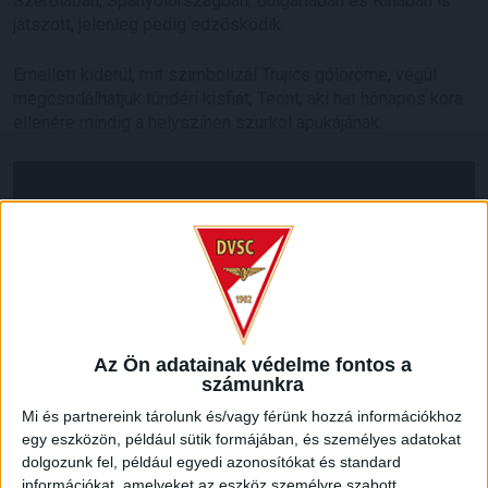
Szerbiában, Spanyolországban, Bulgáriában és Kínában is
játszott, jelenleg pedig edzősködik.
Emellett kiderül, mit szimbolizál Trujics gólöröme, végül
megcsodálhatjuk tündéri kisfiát, Teont, aki hat hónapos kora
ellenére mindig a helyszínen szurkol apukájának.
Az Ön adatainak védelme fontos a
számunkra
Mi és partnereink tárolunk és/vagy férünk hozzá információkhoz
egy eszközön, például sütik formájában, és személyes adatokat
dolgozunk fel, például egyedi azonosítókat és standard
információkat, amelyeket az eszköz személyre szabott