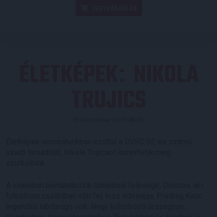
JEGYVÁSÁRLÁS
ÉLETKÉPEK
NIKOLA
:
TRUJICS
Közzétéve: 2019.08.29.
Életképek sorozatunkban ezúttal a DVSC 92-es számú
szerb támadóját, Nikola Trujicsot ismerhetik meg
szurkolóink.
A videóban bemutatkozik támadónk felesége, Dorotea, aki
futballista családban nőtt fel, hisz édesapja, Predrag Katic
legendás labdarúgó volt. Négy különböző országban,