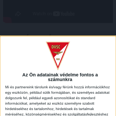
LEGUTÓBBI HÍREK
70 ÉVES LETT KEREKES GYÖRGY, A VALAHA
VOLT EGYIK LEGJOBB DEBRECENI CSATÁR
2026.08.08.
Az Ön adatainak védelme fontos a
Ma ünnepli 70. születésnapját Kerekes György. A debreceni
számunkra
születésű támadó a debreceni Titászban, majd a DMTE-ben
Mi és partnereink tárolunk és/vagy férünk hozzá információkhoz
kezdte, később játszott Pécsen, az Újpestben, az FTC-ben
egy eszközön, például sütik formájában, és személyes adatokat
és a Videotonban is, ám pályafutása csúcspontját
dolgozunk fel, például egyedi azonosítókat és standard
egyértelműen a Lokiban töltött évek jelentették. A népszerű
információkat, amelyeket az eszköz személyre szabott
Gurigának hihetetlen érzéke volt a játékhoz és a
hirdetésekhez és tartalomhoz, hirdetések és tartalmak
gólszerzéshez, amit jól mutat, hogy a DMVSC-ben eltöltött
méréséhez, közönségmérésekhez és szolgáltatásfejlesztéshez