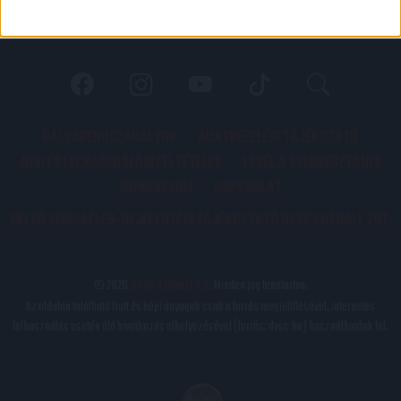
PÁLYARENDSZABÁLYOK
ADATKEZELÉSI TÁJÉKOZATÓ
JOGI ÉS FELHASZNÁLÁSI FELTÉTELEK
LEVÉL A SZERKESZTŐNEK
IMPRESSZUM
KAPCSOLAT
BELSŐ VISSZAÉLÉS-BEJELENTÉSI TÁJÉKOZTATÓ DVSC FUTBALL ZRT.
© 2026
DVSC Futball Zrt.
Minden jog fenntartva.
Az oldalon található írott és képi anyagok csak a forrás megjelölésével, internetes
felhasználás esetén élő hivatkozás elhelyezésével (forrás: dvsc.hu) használhatóak fel.