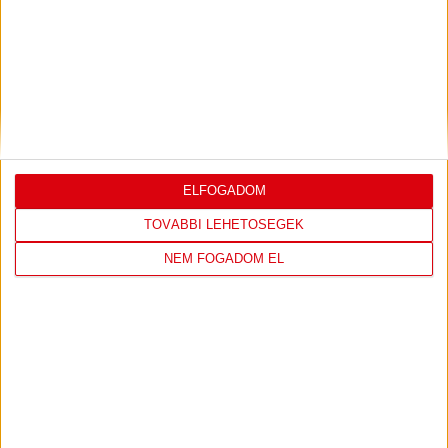
DVSC
FC
COPENHAGEN
0
-
3
ELFOGADOM
TOVÁBBI LEHETŐSÉGEK
NEM FOGADOM EL
2026-08-
KONFERENCIA LIGA 3.
MECCS
06 19:00
SELEJTEZŐFDORDULÓ
RÉSZLETEI
TOVÁBBI EREDMÉNYEK