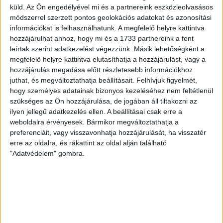
[…]
küld.
Az Ön engedélyével mi és a partnereink eszközleolvasásos
Bővebben →
módszerrel szerzett pontos geolokációs adatokat és azonosítási
információkat is felhasználhatunk. A megfelelő helyre kattintva
hozzájárulhat ahhoz, hogy mi és a 1733 partnereink a fent
VAJDA BOTOND
VASÁRNAP 100
:
leírtak szerint adatkezelést végezzünk. Másik lehetőségként a
SZÁZALÉKNÁL IS TÖBBET KELL BELEADNUNK
megfelelő helyre kattintva elutasíthatja a hozzájárulást, vagy a
hozzájárulás megadása előtt részletesebb információkhoz
2026.08.07.
juthat, és megváltoztathatja beállításait.
Felhívjuk figyelmét,
A DVSC-FC Copenhagen Konferencia Liga mérkőzés
hogy személyes adatainak bizonyos kezeléséhez nem feltétlenül
örömteli eseménye volt, hogy sérüléséből felépülve
szükséges az Ön hozzájárulása, de jogában áll tiltakozni az
visszatért a pályára 22 éves szélsőnk, Vajda Botond.
ilyen jellegű adatkezelés ellen. A beállításai csak erre a
Játékosunkat a visszatérésről és a vasárnapi, Nyíregyháza
weboldalra érvényesek. Bármikor megváltoztathatja a
elleni rangadóról is kérdeztük. – Nagyon örülök, hogy újra
preferenciáit, vagy visszavonhatja hozzájárulását, ha visszatér
pályára léphettem tétmeccsen, hiszen majdnem négy
erre az oldalra, és rákattint az oldal alján található
hónapot kellett kihagynom. Az is pozitívum, hogy egy ilyen
"Adatvédelem" gombra.
erős ellenfél ellen játszhattam […]
Bővebben →
SZURKOLÓI INFORMÁCIÓK A DVSC-