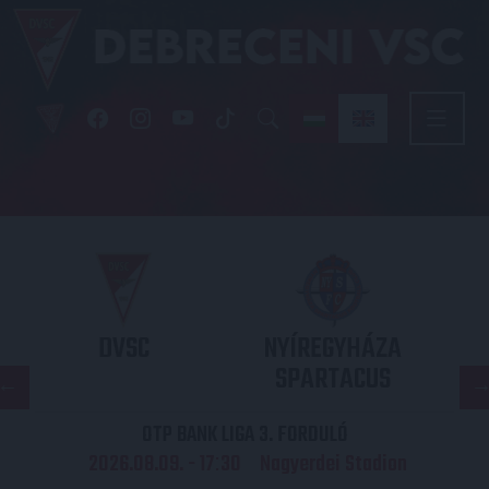
DVSC
NYÍREGYHÁZA
SPARTACUS
OTP BANK LIGA 3. FORDULÓ
2026.08.09. - 17
30
Nagyerdei Stadion
: