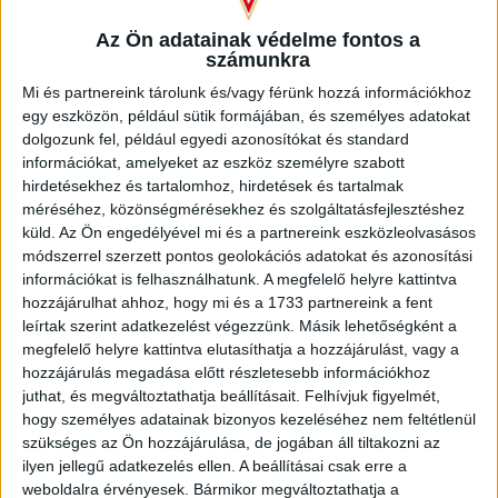
Az Ön adatainak védelme fontos a
számunkra
Mi és partnereink tárolunk és/vagy férünk hozzá információkhoz
egy eszközön, például sütik formájában, és személyes adatokat
dolgozunk fel, például egyedi azonosítókat és standard
információkat, amelyeket az eszköz személyre szabott
hirdetésekhez és tartalomhoz, hirdetések és tartalmak
méréséhez, közönségmérésekhez és szolgáltatásfejlesztéshez
küld.
Az Ön engedélyével mi és a partnereink eszközleolvasásos
módszerrel szerzett pontos geolokációs adatokat és azonosítási
információkat is felhasználhatunk. A megfelelő helyre kattintva
hozzájárulhat ahhoz, hogy mi és a 1733 partnereink a fent
Íme, a Budaörs elleni meccs streamje:
leírtak szerint adatkezelést végezzünk. Másik lehetőségként a
megfelelő helyre kattintva elutasíthatja a hozzájárulást, vagy a
hozzájárulás megadása előtt részletesebb információkhoz
juthat, és megváltoztathatja beállításait.
Felhívjuk figyelmét,
hogy személyes adatainak bizonyos kezeléséhez nem feltétlenül
szükséges az Ön hozzájárulása, de jogában áll tiltakozni az
ilyen jellegű adatkezelés ellen. A beállításai csak erre a
weboldalra érvényesek. Bármikor megváltoztathatja a