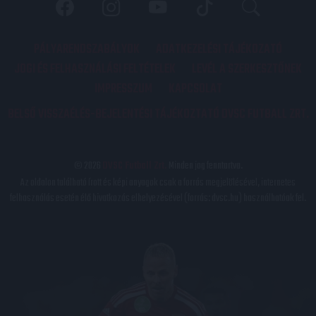
PÁLYARENDSZABÁLYOK
ADATKEZELÉSI TÁJÉKOZATÓ
JOGI ÉS FELHASZNÁLÁSI FELTÉTELEK
LEVÉL A SZERKESZTŐNEK
IMPRESSZUM
KAPCSOLAT
BELSŐ VISSZAÉLÉS-BEJELENTÉSI TÁJÉKOZTATÓ DVSC FUTBALL ZRT.
© 2026
DVSC Futball Zrt.
Minden jog fenntartva.
Az oldalon található írott és képi anyagok csak a forrás megjelölésével, internetes
felhasználás esetén élő hivatkozás elhelyezésével (forrás: dvsc.hu) használhatóak fel.