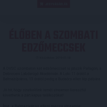
JEGYVÁSÁRLÁS
ÉLŐBEN A SZOMBATI
EDZŐMECCSEK
Közzétéve: 2019.01.18.
A DVSC szombaton két edzőmeccset is játszik Pallagon, a
Debreceni Labdarúgó Akadémián. A Loki 11 órától a
Balmazújváros, 13 órától pedig a Budaörs ellen lép pályára.
Jó hír, hogy szurkolóink ismét streamen keresztül
követhetik a zárt kapus találkozókat!
Íme, a Balmazjváros elleni meccs streamje: