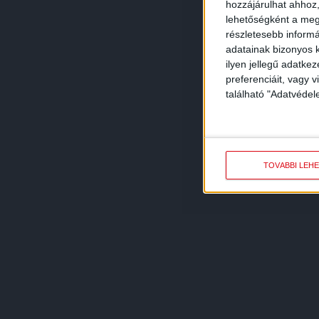
hozzájárulhat ahhoz,
lehetőségként a megf
részletesebb informác
adatainak bizonyos k
ilyen jellegű adatke
preferenciáit, vagy v
található "Adatvéde
TOVÁBBI LEH