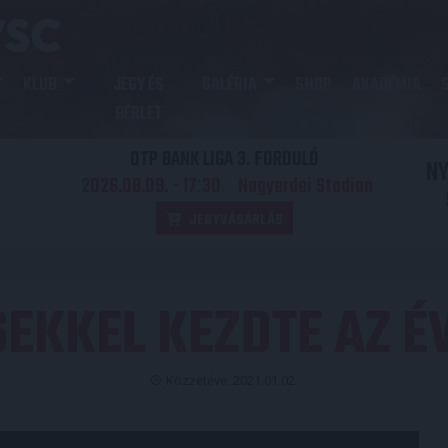
KLUB
JEGY ÉS
GALÉRIA
SHOP
AKADÉMIA
BÉRLET
OTP BANK LIGA 3. FORDULÓ
N
2026.08.09. - 17
30
Nagyerdei Stadion
:
JEGYVÁSÁRLÁS
EKKEL KEZDTE AZ ÉV
Közzétéve: 2021.01.02.