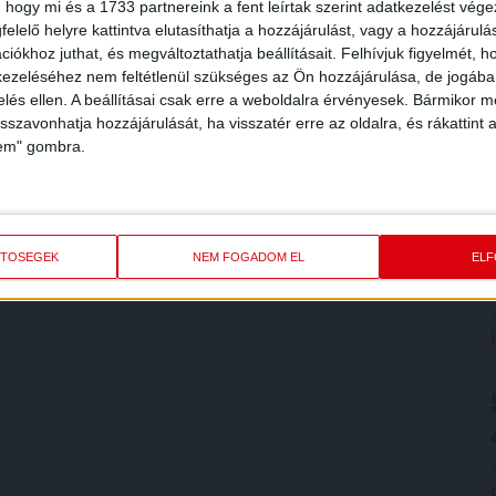
 hogy mi és a 1733 partnereink a fent leírtak szerint adatkezelést vég
elelő helyre kattintva elutasíthatja a hozzájárulást, vagy a hozzájárul
iókhoz juthat, és megváltoztathatja beállításait.
Felhívjuk figyelmét, 
ezeléséhez nem feltétlenül szükséges az Ön hozzájárulása, de jogában 
zelés ellen. A beállításai csak erre a weboldalra érvényesek. Bármikor m
isszavonhatja hozzájárulását, ha visszatér erre az oldalra, és rákattint a
lem" gombra.
ETŐSÉGEK
NEM FOGADOM EL
EL