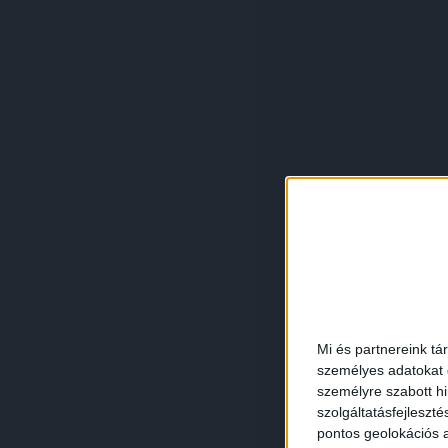
Mi és partnereink tá
személyes adatokat d
személyre szabott h
szolgáltatásfejleszté
pontos geolokációs a