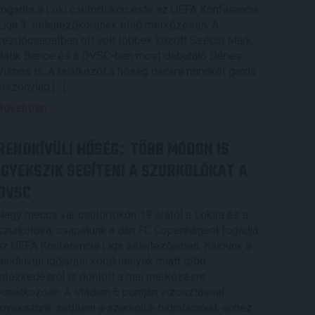
fogadta a Loki csütörtökön este az UEFA Konferencia
Liga 3. selejtezőkörének első mérkőzésén. A
kezdőcsapatban ott volt többek között Szécsi Márk,
Batik Bence és a DVSC-ben most debütáló Dénes
Vilmos is. A találkozót a hőség dacára mindkét gárda
viszonylag […]
Bővebben →
RENDKÍVÜLI HŐSÉG
TÖBB MÓDON IS
:
IGYEKSZIK SEGÍTENI A SZURKOLÓKAT A
DVSC
Nagy meccs vár csütörtökön 19 órától a Lokira és a
szurkolóira, csapatunk a dán FC Copenhagent fogadja
az UEFA Konferencia Liga selejtezőjében. Klubunk a
rendkívüli időjárási körülmények miatt több
intézkedésről is döntött a mai mérkőzésre
vonatkozóan. A stadion 6 pontján vízosztással
igyekszünk segíteni a szurkolók hidratációját, ehhez