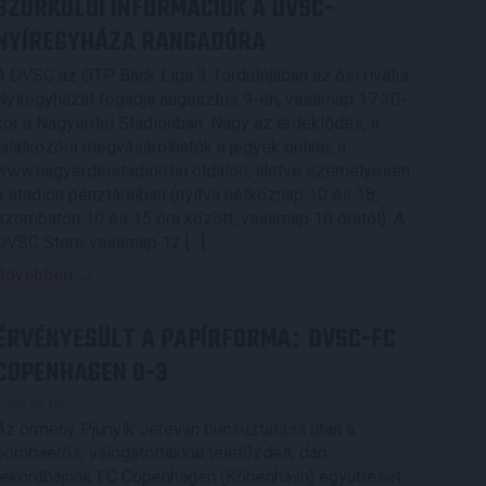
SZURKOLÓI INFORMÁCIÓK A DVSC-
NYÍREGYHÁZA RANGADÓRA
A DVSC az OTP Bank Liga 3. fordulójában az ősi rivális
Nyíregyházát fogadja augusztus 9-én, vasárnap 17.30-
kor a Nagyerdei Stadionban. Nagy az érdeklődés, a
találkozóra megvásárolhatók a jegyek online, a
www.nagyerdeistadion.hu oldalon, illetve személyesen
a stadion pénztáraiban (nyitva hétköznap 10 és 18,
szombaton 10 és 15 óra között, vasárnap 10 órától). A
DVSC Store vasárnap 12 […]
Bővebben →
ÉRVÉNYESÜLT A PAPÍRFORMA
DVSC-FC
:
COPENHAGEN 0-3
2026.08.06.
Az örmény Pjunyik Jereván búcsúztatása után a
bombaerős, válogatottakkal teletűzdelt, dán
rekordbajnok FC Copenhagen (Köbenhavn) együttesét