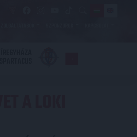
SZOLGÁLTATÁSOK
SZPONZOROK
KAPCSOLAT
YÍREGYHÁZA
FC
SPARTACUS
COPENHAGE
ET A LOKI