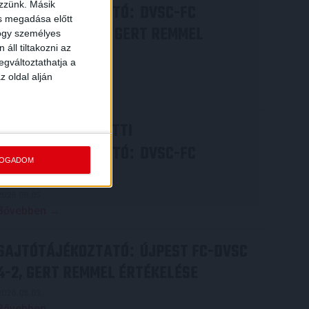
ezzünk. Másik
SAJTÓTÁJÉKOZTATÓ
DVSC-FC
:
ás megadása előtt
COPENHAGEN 0-3, GERT REMMEL
hogy személyes
áll tiltakozni az
ÉRTÉKELÉSE
egváltoztathatja a
2026.08.07.
z oldal alján
Bővebben →
VIDEÓ! MECCS ELŐTTI
SAJTÓTÁJÉKOZTATÓ
DVSC-FC
:
FOGADOM
COPENHAGEN
2026.08.05.
Bővebben →
SAJTÓTÁJÉKOZTATÓ
ÚJPEST FC-DVSC
:
4-2, GERT REMMEL ÉRTÉKELÉSE
2026.08.03.
Bővebben →