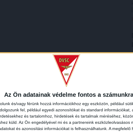
Az Ön adatainak védelme fontos a számunkr
rolunk és/vagy férünk hozzá információkhoz egy eszközön, például süti
olgozunk fel, például egyedi azonosítókat és standard információkat,
irdetésekhez és tartalomhoz, hirdetések és tartalmak méréséhez, kö
shez küld.
Az Ön engedélyével mi és a partnereink eszközleolvasásos m
datokat és azonosítási információkat is felhasználhatunk. A megfelelő h