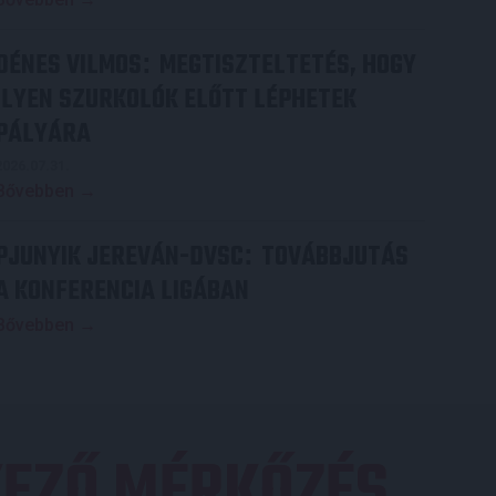
DÉNES VILMOS
MEGTISZTELTETÉS, HOGY
:
ILYEN SZURKOLÓK ELŐTT LÉPHETEK
PÁLYÁRA
2026.07.31.
Bővebben →
PJUNYIK JEREVÁN-DVSC
TOVÁBBJUTÁS
:
A KONFERENCIA LIGÁBAN
Bővebben →
EZŐ MÉRKŐZÉS