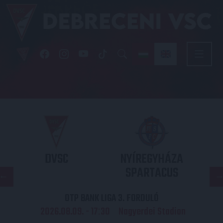
DVSC
NYÍREGYHÁZA
SPARTACUS
OTP BANK LIGA 3. FORDULÓ
2026.08.09. - 17
30
Nagyerdei Stadion
: