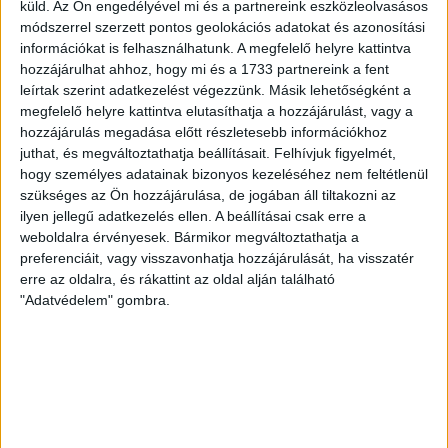
küld.
Az Ön engedélyével mi és a partnereink eszközleolvasásos
Bővebben →
módszerrel szerzett pontos geolokációs adatokat és azonosítási
információkat is felhasználhatunk. A megfelelő helyre kattintva
hozzájárulhat ahhoz, hogy mi és a 1733 partnereink a fent
ÉRVÉNYESÜLT A PAPÍRFORMA
DVSC-FC
:
leírtak szerint adatkezelést végezzünk. Másik lehetőségként a
COPENHAGEN 0-3
megfelelő helyre kattintva elutasíthatja a hozzájárulást, vagy a
hozzájárulás megadása előtt részletesebb információkhoz
2026.08.06.
juthat, és megváltoztathatja beállításait.
Felhívjuk figyelmét,
Az örmény Pjunyik Jereván búcsúztatása után a bombaerős,
hogy személyes adatainak bizonyos kezeléséhez nem feltétlenül
válogatottakkal teletűzdelt, dán rekordbajnok FC
szükséges az Ön hozzájárulása, de jogában áll tiltakozni az
Copenhagen (Köbenhavn) együttesét fogadta a Loki
ilyen jellegű adatkezelés ellen. A beállításai csak erre a
csütörtökön este az UEFA Konferencia Liga 3.
weboldalra érvényesek. Bármikor megváltoztathatja a
selejtezőkörének első mérkőzésén. A kezdőcsapatban ott
preferenciáit, vagy visszavonhatja hozzájárulását, ha visszatér
volt többek között Szécsi Márk, Batik Bence és a DVSC-ben
erre az oldalra, és rákattint az oldal alján található
most debütáló Dénes Vilmos is. A találkozót a hőség dacára
"Adatvédelem" gombra.
mindkét gárda viszonylag […]
Bővebben →
RENDKÍVÜLI HŐSÉG
TÖBB MÓDON IS
:
IGYEKSZIK SEGÍTENI A SZURKOLÓKAT A DVSC