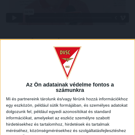
LEGUTÓBBI HÍREK
SZURKOLÓI INFORMÁCIÓK A DVSC-
NYÍREGYHÁZA RANGADÓRA
2026.08.07.
Az Ön adatainak védelme fontos a
A DVSC az OTP Bank Liga 3. fordulójában az ősi rivális
számunkra
Nyíregyházát fogadja augusztus 9-én, vasárnap 17.30-kor a
Mi és partnereink tárolunk és/vagy férünk hozzá információkhoz
Nagyerdei Stadionban. Nagy az érdeklődés, a találkozóra
egy eszközön, például sütik formájában, és személyes adatokat
megvásárolhatók a jegyek online, a
dolgozunk fel, például egyedi azonosítókat és standard
www.nagyerdeistadion.hu oldalon, illetve személyesen a
információkat, amelyeket az eszköz személyre szabott
stadion pénztáraiban (nyitva hétköznap 10 és 18,
hirdetésekhez és tartalomhoz, hirdetések és tartalmak
szombaton 10 és 15 óra között, vasárnap 10 órától). A DVSC
méréséhez, közönségmérésekhez és szolgáltatásfejlesztéshez
Store vasárnap 12 […]