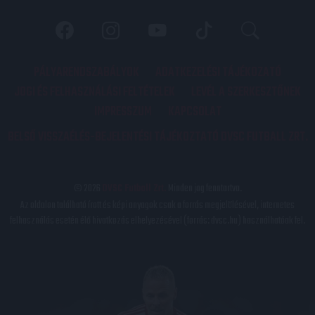
PÁLYARENDSZABÁLYOK
ADATKEZELÉSI TÁJÉKOZATÓ
JOGI ÉS FELHASZNÁLÁSI FELTÉTELEK
LEVÉL A SZERKESZTŐNEK
IMPRESSZUM
KAPCSOLAT
BELSŐ VISSZAÉLÉS-BEJELENTÉSI TÁJÉKOZTATÓ DVSC FUTBALL ZRT.
© 2026
DVSC Futball Zrt.
Minden jog fenntartva.
Az oldalon található írott és képi anyagok csak a forrás megjelölésével, internetes
felhasználás esetén élő hivatkozás elhelyezésével (forrás: dvsc.hu) használhatóak fel.