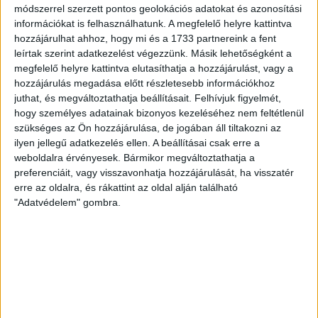
Ma ünnepli 70. születésnapját Kerekes György. A debreceni
módszerrel szerzett pontos geolokációs adatokat és azonosítási
születésű támadó a debreceni Titászban, majd a DMTE-ben
információkat is felhasználhatunk. A megfelelő helyre kattintva
kezdte, később játszott Pécsen, az Újpestben, az FTC-ben
hozzájárulhat ahhoz, hogy mi és a 1733 partnereink a fent
és a Videotonban is, ám pályafutása csúcspontját
leírtak szerint adatkezelést végezzünk. Másik lehetőségként a
egyértelműen a Lokiban töltött évek jelentették. A népszerű
megfelelő helyre kattintva elutasíthatja a hozzájárulást, vagy a
Gurigának hihetetlen érzéke volt a játékhoz és a
hozzájárulás megadása előtt részletesebb információkhoz
gólszerzéshez, amit jól mutat, hogy a DMVSC-ben eltöltött
juthat, és megváltoztathatja beállításait.
Felhívjuk figyelmét,
hogy személyes adatainak bizonyos kezeléséhez nem feltétlenül
[…]
szükséges az Ön hozzájárulása, de jogában áll tiltakozni az
Bővebben →
ilyen jellegű adatkezelés ellen. A beállításai csak erre a
weboldalra érvényesek. Bármikor megváltoztathatja a
VAJDA BOTOND
VASÁRNAP 100
:
preferenciáit, vagy visszavonhatja hozzájárulását, ha visszatér
erre az oldalra, és rákattint az oldal alján található
SZÁZALÉKNÁL IS TÖBBET KELL BELEADNUNK
"Adatvédelem" gombra.
2026.08.07.
A DVSC-FC Copenhagen Konferencia Liga mérkőzés
örömteli eseménye volt, hogy sérüléséből felépülve
visszatért a pályára 22 éves szélsőnk, Vajda Botond.
Játékosunkat a visszatérésről és a vasárnapi, Nyíregyháza
elleni rangadóról is kérdeztük. – Nagyon örülök, hogy újra
pályára léphettem tétmeccsen, hiszen majdnem négy