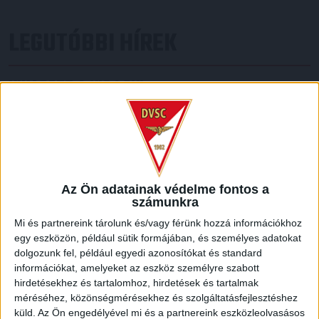
LEGUTÓBBI HÍREK
KIKAPOTT A KIS LOKI
2026.08.08.
A DVSC II. szombaton Pallagon a Füzesabony gárdáját
fogadta az NB III. Észak-keleti csoport 3. fordulójában, s
ezúttal nem tudott pontot szerezni. NB III. Észak-keleti
csoport, 3. forduló. DVSC II.-Füzesabony 1-2 (1-1). Pallag,
200 néző, vezette: Oswald D. DVSC II.: Tuska – Myrtaj (Kiss
Az Ön adatainak védelme fontos a
számunkra
M., 46.), Farkas T., Macsó (Lovas, 75.), Vincze T., Hermann
(Gyenti, […]
Mi és partnereink tárolunk és/vagy férünk hozzá információkhoz
egy eszközön, például sütik formájában, és személyes adatokat
Bővebben →
dolgozunk fel, például egyedi azonosítókat és standard
információkat, amelyeket az eszköz személyre szabott
70 ÉVES LETT KEREKES GYÖRGY, A VALAHA
hirdetésekhez és tartalomhoz, hirdetések és tartalmak
VOLT EGYIK LEGJOBB DEBRECENI CSATÁR
méréséhez, közönségmérésekhez és szolgáltatásfejlesztéshez
küld.
Az Ön engedélyével mi és a partnereink eszközleolvasásos