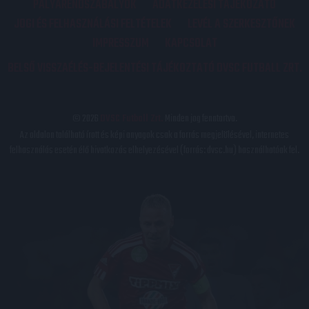
PÁLYARENDSZABÁLYOK
ADATKEZELÉSI TÁJÉKOZATÓ
JOGI ÉS FELHASZNÁLÁSI FELTÉTELEK
LEVÉL A SZERKESZTŐNEK
IMPRESSZUM
KAPCSOLAT
BELSŐ VISSZAÉLÉS-BEJELENTÉSI TÁJÉKOZTATÓ DVSC FUTBALL ZRT.
© 2026
DVSC Futball Zrt.
Minden jog fenntartva.
Az oldalon található írott és képi anyagok csak a forrás megjelölésével, internetes
felhasználás esetén élő hivatkozás elhelyezésével (forrás: dvsc.hu) használhatóak fel.