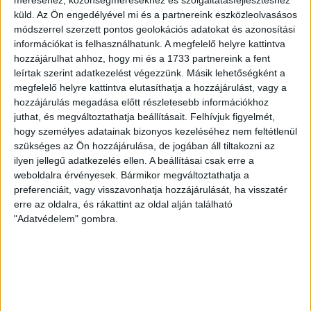
méréséhez, közönségmérésekhez és szolgáltatásfejlesztéshez
Gurigának hihetetlen érzéke volt a játékhoz és a
küld.
Az Ön engedélyével mi és a partnereink eszközleolvasásos
gólszerzéshez, amit jól mutat, hogy a DMVSC-ben eltöltött
módszerrel szerzett pontos geolokációs adatokat és azonosítási
[…]
információkat is felhasználhatunk. A megfelelő helyre kattintva
Bővebben →
hozzájárulhat ahhoz, hogy mi és a 1733 partnereink a fent
leírtak szerint adatkezelést végezzünk. Másik lehetőségként a
megfelelő helyre kattintva elutasíthatja a hozzájárulást, vagy a
VAJDA BOTOND
VASÁRNAP 100
:
hozzájárulás megadása előtt részletesebb információkhoz
SZÁZALÉKNÁL IS TÖBBET KELL BELEADNUNK
juthat, és megváltoztathatja beállításait.
Felhívjuk figyelmét,
hogy személyes adatainak bizonyos kezeléséhez nem feltétlenül
2026.08.07.
szükséges az Ön hozzájárulása, de jogában áll tiltakozni az
A DVSC-FC Copenhagen Konferencia Liga mérkőzés
ilyen jellegű adatkezelés ellen. A beállításai csak erre a
örömteli eseménye volt, hogy sérüléséből felépülve
weboldalra érvényesek. Bármikor megváltoztathatja a
visszatért a pályára 22 éves szélsőnk, Vajda Botond.
preferenciáit, vagy visszavonhatja hozzájárulását, ha visszatér
Játékosunkat a visszatérésről és a vasárnapi, Nyíregyháza
erre az oldalra, és rákattint az oldal alján található
elleni rangadóról is kérdeztük. – Nagyon örülök, hogy újra
"Adatvédelem" gombra.
pályára léphettem tétmeccsen, hiszen majdnem négy
hónapot kellett kihagynom. Az is pozitívum, hogy egy ilyen
erős ellenfél ellen játszhattam […]
Bővebben →