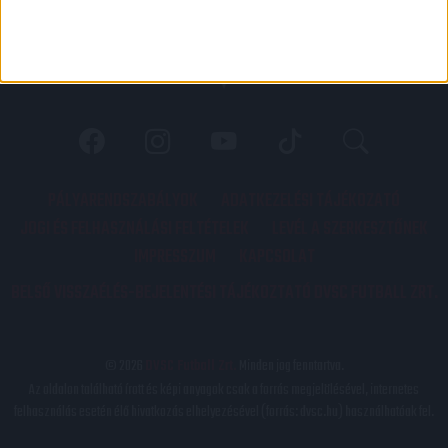
PÁLYARENDSZABÁLYOK
ADATKEZELÉSI TÁJÉKOZATÓ
JOGI ÉS FELHASZNÁLÁSI FELTÉTELEK
LEVÉL A SZERKESZTŐNEK
IMPRESSZUM
KAPCSOLAT
BELSŐ VISSZAÉLÉS-BEJELENTÉSI TÁJÉKOZTATÓ DVSC FUTBALL ZRT.
© 2026
DVSC Futball Zrt.
Minden jog fenntartva.
Az oldalon található írott és képi anyagok csak a forrás megjelölésével, internetes
felhasználás esetén élő hivatkozás elhelyezésével (forrás: dvsc.hu) használhatóak fel.