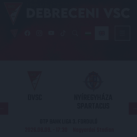
DVSC
NYÍREGYHÁZA
SPARTACUS
OTP BANK LIGA 3. FORDULÓ
2026.08.09. - 17
30
Nagyerdei Stadion
: