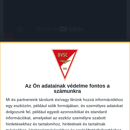
LEGUTÓBBI HÍREK
70 ÉVES LETT KEREKES GYÖRGY, A VALAHA
VOLT EGYIK LEGJOBB DEBRECENI CSATÁR
Az Ön adatainak védelme fontos a
számunkra
2026.08.08.
Ma ünnepli 70. születésnapját Kerekes György. A debreceni
Mi és partnereink tárolunk és/vagy férünk hozzá információkhoz
egy eszközön, például sütik formájában, és személyes adatokat
születésű támadó a debreceni Titászban, majd a DMTE-ben
dolgozunk fel, például egyedi azonosítókat és standard
kezdte, később játszott Pécsen, az Újpestben, az FTC-ben
információkat, amelyeket az eszköz személyre szabott
és a Videotonban is, ám pályafutása csúcspontját
hirdetésekhez és tartalomhoz, hirdetések és tartalmak
egyértelműen a Lokiban töltött évek jelentették. A népszerű