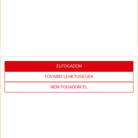
DVSC
FC
COPENHAGEN
ELFOGADOM
0
-
3
TOVÁBBI LEHETŐSÉGEK
NEM FOGADOM EL
2026-08-
KONFERENCIA LIGA 3.
MECCS
06 19:00
SELEJTEZŐFDORDULÓ
RÉSZLETEI
TOVÁBBI EREDMÉNYEK