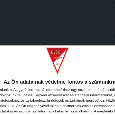
Az Ön adatainak védelme fontos a számunkr
rolunk és/vagy férünk hozzá információkhoz egy eszközön, például süti
olgozunk fel, például egyedi azonosítókat és standard információkat,
irdetésekhez és tartalomhoz, hirdetések és tartalmak méréséhez, kö
shez küld.
Az Ön engedélyével mi és a partnereink eszközleolvasásos m
datokat és azonosítási információkat is felhasználhatunk. A megfelelő h