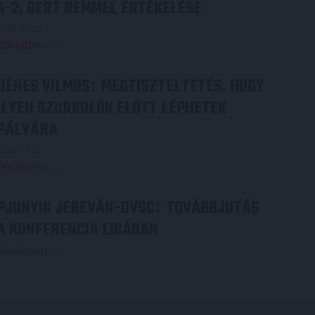
4-2, GERT REMMEL ÉRTÉKELÉSE
2026.08.03.
Bővebben →
DÉNES VILMOS
MEGTISZTELTETÉS, HOGY
:
ILYEN SZURKOLÓK ELŐTT LÉPHETEK
PÁLYÁRA
2026.07.31.
Bővebben →
PJUNYIK JEREVÁN-DVSC
TOVÁBBJUTÁS
:
A KONFERENCIA LIGÁBAN
Bővebben →