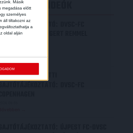
LEGÚJABB VIDEÓK
ezzünk. Másik
ás megadása előtt
hogy személyes
áll tiltakozni az
SAJTÓTÁJÉKOZTATÓ
DVSC-FC
:
egváltoztathatja a
COPENHAGEN 0-3, GERT REMMEL
z oldal alján
ÉRTÉKELÉSE
2026.08.07.
Bővebben →
FOGADOM
VIDEÓ! MECCS ELŐTTI
SAJTÓTÁJÉKOZTATÓ
DVSC-FC
:
COPENHAGEN
2026.08.05.
Bővebben →
SAJTÓTÁJÉKOZTATÓ
ÚJPEST FC-DVSC
: