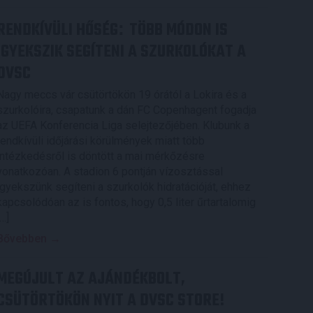
RENDKÍVÜLI HŐSÉG
TÖBB MÓDON IS
:
IGYEKSZIK SEGÍTENI A SZURKOLÓKAT A
DVSC
Nagy meccs vár csütörtökön 19 órától a Lokira és a
szurkolóira, csapatunk a dán FC Copenhagent fogadja
az UEFA Konferencia Liga selejtezőjében. Klubunk a
rendkívüli időjárási körülmények miatt több
intézkedésről is döntött a mai mérkőzésre
vonatkozóan. A stadion 6 pontján vízosztással
igyekszünk segíteni a szurkolók hidratációját, ehhez
kapcsolódóan az is fontos, hogy 0,5 liter űrtartalomig
[…]
Bővebben →
MEGÚJULT AZ AJÁNDÉKBOLT,
CSÜTÖRTÖKÖN NYIT A DVSC STORE!