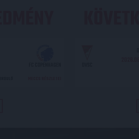
REDMÉNY
KÖVETK
O
2026.08
FC COPENHAGEN
DVSC
DORDULÓ
MECCS RÉSZLETEI