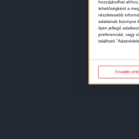
hozzájárulhat ahhoz,
lehetőségként a megf
részletesebb informác
adatainak bizonyos k
ilyen jellegű adatke
preferenciáit, vagy v
található "Adatvéde
TOVÁBBI LEH