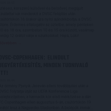
2026.08.05.
Ízléses, korszerű külsővel és belsővel, megújult
kínálattal vár mindenkit a DVSC felújítás után
csütörtökön 16 órakor újra nyitó ajándékboltja, a DVSC
Store. Érdemes ellátogatni az üzletbe, amely pénteken
10 és 18 óra, szombaton 10 és 15 óra között, vasárnap
pedig 12 órától várja a szurkolókat. Hajrá, Loki!
Bővebben →
DVSC-COPENHAGEN
ELINDULT
:
JEGYÉRTÉKESÍTÉS, MINDEN TUDNIVALÓ
ITT!
2026.08.04.
Az örmény Pjunyik Jereván elleni továbbjutás után a
DVSC folytatja útját az UEFA Konferencia Liga
selejtezőjében, a harmadik kör első mérkőzése a dán
FC Copenhagen ellen augusztus 6-án, csütörtökön 19
órától lesz a Nagyerdei Stadionban. A belépők immár