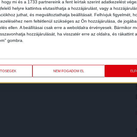
 hogy mi és a 1733 partnereink a fent leírtak szerint adatkezelést vég
elelő helyre kattintva elutasíthatja a hozzájárulást, vagy a hozzájárul
iókhoz juthat, és megváltoztathatja beállításait.
Felhívjuk figyelmét, 
ezeléséhez nem feltétlenül szükséges az Ön hozzájárulása, de jogában 
zelés ellen. A beállításai csak erre a weboldalra érvényesek. Bármikor m
isszavonhatja hozzájárulását, ha visszatér erre az oldalra, és rákattint a
lem" gombra.
ETŐSÉGEK
NEM FOGADOM EL
EL