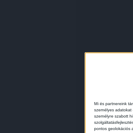
Mi és partnereink tá
személyes adatokat d
személyre szabott h
szolgáltatásfejleszté
pontos geolokációs a