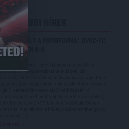
LEGUTÓBBI HÍREK
ÉRVÉNYESÜLT A PAPÍRFORMA
DVSC-FC
:
COPENHAGEN 0-3
2026.08.06.
Az örmény Pjunyik Jereván búcsúztatása után a
bombaerős, válogatottakkal teletűzdelt, dán
rekordbajnok FC Copenhagen (Köbenhavn) együttesét
fogadta a Loki csütörtökön este az UEFA Konferencia
Liga 3. selejtezőkörének első mérkőzésén. A
kezdőcsapatban ott volt többek között Szécsi Márk,
Batik Bence és a DVSC-ben most debütáló Dénes
Vilmos is. A találkozót a hőség dacára mindkét gárda
viszonylag […]
Bővebben →