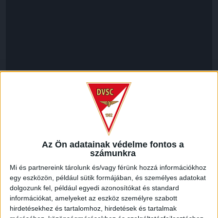
LEGUTÓBBI HÍREK
Az Ön adatainak védelme fontos a
KIKAPOTT A KIS LOKI
számunkra
Mi és partnereink tárolunk és/vagy férünk hozzá információkhoz
2026.08.08.
egy eszközön, például sütik formájában, és személyes adatokat
A DVSC II. szombaton Pallagon a Füzesabony gárdáját
dolgozunk fel, például egyedi azonosítókat és standard
fogadta az NB III. Észak-keleti csoport 3. fordulójában, s
információkat, amelyeket az eszköz személyre szabott
ezúttal nem tudott pontot szerezni. NB III. Észak-keleti
hirdetésekhez és tartalomhoz, hirdetések és tartalmak
csoport, 3. forduló. DVSC II.-Füzesabony 1-2 (1-1). Pallag,