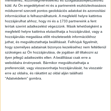
méréséhez, közönségmérésekhez és szolgáltatásfejlesztéshez
200 néző, vezette: Oswald D. DVSC II.: Tuska – Myrtaj (Kiss
küld.
Az Ön engedélyével mi és a partnereink eszközleolvasásos
M., 46.), Farkas T., Macsó (Lovas, 75.), Vincze T., Hermann
módszerrel szerzett pontos geolokációs adatokat és azonosítási
(Gyenti, […]
információkat is felhasználhatunk. A megfelelő helyre kattintva
Bővebben →
hozzájárulhat ahhoz, hogy mi és a 1733 partnereink a fent
leírtak szerint adatkezelést végezzünk. Másik lehetőségként a
megfelelő helyre kattintva elutasíthatja a hozzájárulást, vagy a
70 ÉVES LETT KEREKES GYÖRGY, A VALAHA
hozzájárulás megadása előtt részletesebb információkhoz
VOLT EGYIK LEGJOBB DEBRECENI CSATÁR
juthat, és megváltoztathatja beállításait.
Felhívjuk figyelmét,
hogy személyes adatainak bizonyos kezeléséhez nem feltétlenül
Ma ünnepli 70. születésnapját Kerekes György. A debreceni
szükséges az Ön hozzájárulása, de jogában áll tiltakozni az
születésű támadó a debreceni Titászban, majd a DMTE-ben
ilyen jellegű adatkezelés ellen. A beállításai csak erre a
kezdte, később játszott Pécsen, az Újpestben, az FTC-ben
weboldalra érvényesek. Bármikor megváltoztathatja a
és a Videotonban is, ám pályafutása csúcspontját
preferenciáit, vagy visszavonhatja hozzájárulását, ha visszatér
egyértelműen a Lokiban töltött évek jelentették. A népszerű
erre az oldalra, és rákattint az oldal alján található
Gurigának hihetetlen érzéke volt a játékhoz és a
"Adatvédelem" gombra.
gólszerzéshez, amit jól mutat, hogy a DMVSC-ben eltöltött
[…]
Bővebben →
: