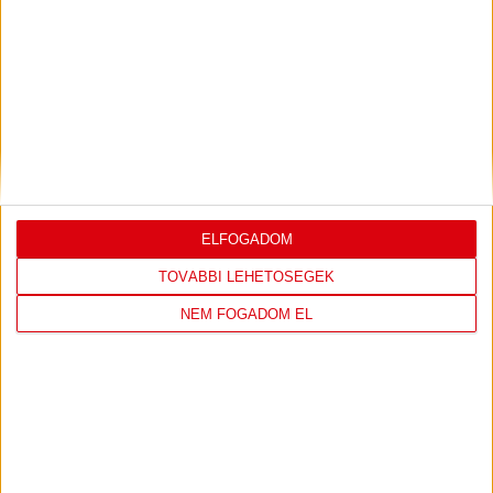
LEGUTÓBBI EREDMÉNY
DVSC
FC
COPENHAGEN
ELFOGADOM
0
-
3
TOVÁBBI LEHETŐSÉGEK
NEM FOGADOM EL
2026-08-
KONFERENCIA LIGA 3.
MECCS
06 19:00
SELEJTEZŐFDORDULÓ
RÉSZLETEI
TOVÁBBI EREDMÉNYEK