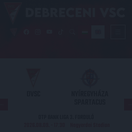
DVSC
NYÍREGYHÁZA
SPARTACUS
OTP BANK LIGA 3. FORDULÓ
2026.08.09. - 17
30
Nagyerdei Stadion
: