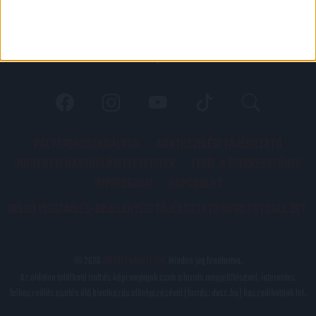
PÁLYARENDSZABÁLYOK
ADATKEZELÉSI TÁJÉKOZATÓ
JOGI ÉS FELHASZNÁLÁSI FELTÉTELEK
LEVÉL A SZERKESZTŐNEK
IMPRESSZUM
KAPCSOLAT
BELSŐ VISSZAÉLÉS-BEJELENTÉSI TÁJÉKOZTATÓ DVSC FUTBALL ZRT.
© 2026
DVSC Futball Zrt.
Minden jog fenntartva.
Az oldalon található írott és képi anyagok csak a forrás megjelölésével, internetes
felhasználás esetén élő hivatkozás elhelyezésével (forrás: dvsc.hu) használhatóak fel.