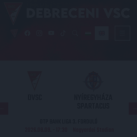
DVSC
NYÍREGYHÁZA
SPARTACUS
OTP BANK LIGA 3. FORDULÓ
2026.08.09. - 17
30
Nagyerdei Stadion
: