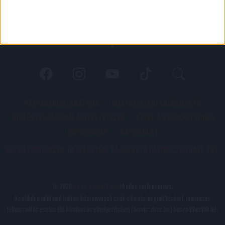
PÁLYARENDSZABÁLYOK
ADATKEZELÉSI TÁJÉKOZATÓ
JOGI ÉS FELHASZNÁLÁSI FELTÉTELEK
LEVÉL A SZERKESZTŐNEK
IMPRESSZUM
KAPCSOLAT
BELSŐ VISSZAÉLÉS-BEJELENTÉSI TÁJÉKOZTATÓ DVSC FUTBALL ZRT.
© 2026
DVSC Futball Zrt.
Minden jog fenntartva.
Az oldalon található írott és képi anyagok csak a forrás megjelölésével, internetes
felhasználás esetén élő hivatkozás elhelyezésével (forrás: dvsc.hu) használhatóak fel.