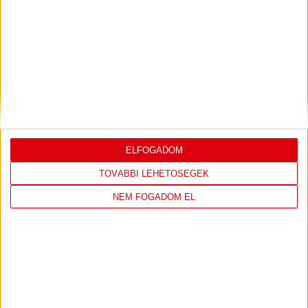
LEGUTÓBBI EREDMÉNY
DVSC
FC
COPENHAGEN
ELFOGADOM
0
-
3
TOVÁBBI LEHETŐSÉGEK
NEM FOGADOM EL
2026-08-
KONFERENCIA LIGA 3.
MECCS
06 19:00
SELEJTEZŐFDORDULÓ
RÉSZLETEI
TOVÁBBI EREDMÉNYEK