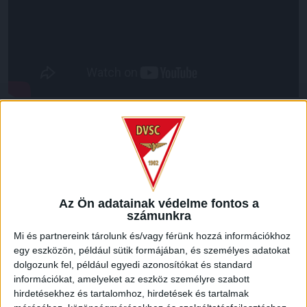
LEGUTÓBBI HÍREK
70 ÉVES LETT KEREKES GYÖRGY, A VALAHA
VOLT EGYIK LEGJOBB DEBRECENI CSATÁR
Az Ön adatainak védelme fontos a
számunkra
2026.08.08.
Mi és partnereink tárolunk és/vagy férünk hozzá információkhoz
Ma ünnepli 70. születésnapját Kerekes György. A debreceni
egy eszközön, például sütik formájában, és személyes adatokat
születésű támadó a debreceni Titászban, majd a DMTE-ben
dolgozunk fel, például egyedi azonosítókat és standard
kezdte, később játszott Pécsen, az Újpestben, az FTC-ben
információkat, amelyeket az eszköz személyre szabott
és a Videotonban is, ám pályafutása csúcspontját
hirdetésekhez és tartalomhoz, hirdetések és tartalmak
egyértelműen a Lokiban töltött évek jelentették. A népszerű