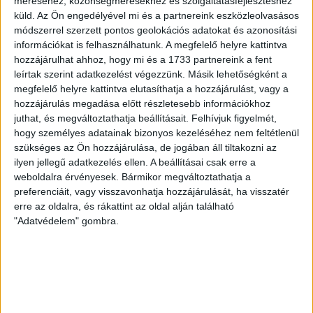
méréséhez, közönségmérésekhez és szolgáltatásfejlesztéshez
Gurigának hihetetlen érzéke volt a játékhoz és a
küld.
Az Ön engedélyével mi és a partnereink eszközleolvasásos
gólszerzéshez, amit jól mutat, hogy a DMVSC-ben eltöltött
módszerrel szerzett pontos geolokációs adatokat és azonosítási
[…]
információkat is felhasználhatunk. A megfelelő helyre kattintva
Bővebben →
hozzájárulhat ahhoz, hogy mi és a 1733 partnereink a fent
leírtak szerint adatkezelést végezzünk. Másik lehetőségként a
megfelelő helyre kattintva elutasíthatja a hozzájárulást, vagy a
VAJDA BOTOND
VASÁRNAP 100
:
hozzájárulás megadása előtt részletesebb információkhoz
SZÁZALÉKNÁL IS TÖBBET KELL BELEADNUNK
juthat, és megváltoztathatja beállításait.
Felhívjuk figyelmét,
hogy személyes adatainak bizonyos kezeléséhez nem feltétlenül
2026.08.07.
szükséges az Ön hozzájárulása, de jogában áll tiltakozni az
A DVSC-FC Copenhagen Konferencia Liga mérkőzés
ilyen jellegű adatkezelés ellen. A beállításai csak erre a
örömteli eseménye volt, hogy sérüléséből felépülve
weboldalra érvényesek. Bármikor megváltoztathatja a
visszatért a pályára 22 éves szélsőnk, Vajda Botond.
preferenciáit, vagy visszavonhatja hozzájárulását, ha visszatér
Játékosunkat a visszatérésről és a vasárnapi, Nyíregyháza
erre az oldalra, és rákattint az oldal alján található
elleni rangadóról is kérdeztük. – Nagyon örülök, hogy újra
"Adatvédelem" gombra.
pályára léphettem tétmeccsen, hiszen majdnem négy
hónapot kellett kihagynom. Az is pozitívum, hogy egy ilyen
erős ellenfél ellen játszhattam […]
Bővebben →