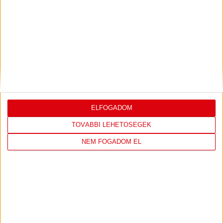
LEGUTÓBBI EREDMÉNY
DVSC
FC
COPENHAGEN
ELFOGADOM
19
:
00
TOVÁBBI LEHETŐSÉGEK
NEM FOGADOM EL
2026-08-
KONFERENCIA LIGA 3.
MECCS
06 19:00
SELEJTEZŐFDORDULÓ
RÉSZLETEI
TOVÁBBI EREDMÉNYEK