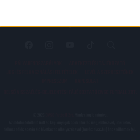
PÁLYARENDSZABÁLYOK
ADATKEZELÉSI TÁJÉKOZATÓ
JOGI ÉS FELHASZNÁLÁSI FELTÉTELEK
LEVÉL A SZERKESZTŐNEK
IMPRESSZUM
KAPCSOLAT
BELSŐ VISSZAÉLÉS-BEJELENTÉSI TÁJÉKOZTATÓ DVSC FUTBALL ZRT.
© 2026
DVSC Futball Zrt.
Minden jog fenntartva.
Az oldalon található írott és képi anyagok csak a forrás megjelölésével, internetes
felhasználás esetén élő hivatkozás elhelyezésével (forrás: dvsc.hu) használhatóak fel.