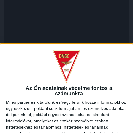
LEGUTÓBBI HÍREK
Az Ön adatainak védelme fontos a
ÉRVÉNYESÜLT A PAPÍRFORMA
DVSC-FC
számunkra
:
COPENHAGEN 0-3
Mi és partnereink tárolunk és/vagy férünk hozzá információkhoz
egy eszközön, például sütik formájában, és személyes adatokat
2026.08.06.
dolgozunk fel, például egyedi azonosítókat és standard
Az örmény Pjunyik Jereván búcsúztatása után a bombaerős,
információkat, amelyeket az eszköz személyre szabott
válogatottakkal teletűzdelt, dán rekordbajnok FC
hirdetésekhez és tartalomhoz, hirdetések és tartalmak