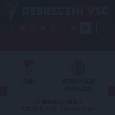
DVSC
NYÍREGYHÁZA
SPARTACUS
OTP BANK LIGA 3. FORDULÓ
2026.08.09. - 17
30
Nagyerdei Stadion
: