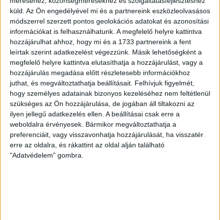
Copenhagen (Köbenhavn) együttesét fogadta a Loki
méréséhez, közönségmérésekhez és szolgáltatásfejlesztéshez
csütörtökön este az UEFA Konferencia Liga 3.
küld.
Az Ön engedélyével mi és a partnereink eszközleolvasásos
módszerrel szerzett pontos geolokációs adatokat és azonosítási
selejtezőkörének első mérkőzésén. A kezdőcsapatban ott
információkat is felhasználhatunk. A megfelelő helyre kattintva
volt többek között Szécsi Márk, Batik Bence és a DVSC-ben
hozzájárulhat ahhoz, hogy mi és a 1733 partnereink a fent
most debütáló Dénes Vilmos is. A találkozót a hőség dacára
leírtak szerint adatkezelést végezzünk. Másik lehetőségként a
mindkét gárda viszonylag […]
megfelelő helyre kattintva elutasíthatja a hozzájárulást, vagy a
Bővebben →
hozzájárulás megadása előtt részletesebb információkhoz
juthat, és megváltoztathatja beállításait.
Felhívjuk figyelmét,
hogy személyes adatainak bizonyos kezeléséhez nem feltétlenül
RENDKÍVÜLI HŐSÉG
TÖBB MÓDON IS
:
szükséges az Ön hozzájárulása, de jogában áll tiltakozni az
IGYEKSZIK SEGÍTENI A SZURKOLÓKAT A DVSC
ilyen jellegű adatkezelés ellen. A beállításai csak erre a
weboldalra érvényesek. Bármikor megváltoztathatja a
Nagy meccs vár csütörtökön 19 órától a Lokira és a
preferenciáit, vagy visszavonhatja hozzájárulását, ha visszatér
szurkolóira, csapatunk a dán FC Copenhagent fogadja az
erre az oldalra, és rákattint az oldal alján található
UEFA Konferencia Liga selejtezőjében. Klubunk a rendkívüli
"Adatvédelem" gombra.
időjárási körülmények miatt több intézkedésről is döntött a
mai mérkőzésre vonatkozóan. A stadion 6 pontján
vízosztással igyekszünk segíteni a szurkolók hidratációját,
ehhez kapcsolódóan az is fontos, hogy 0,5 liter űrtartalomig
[…]
Bővebben →