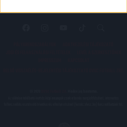
PÁLYARENDSZABÁLYOK
ADATKEZELÉSI TÁJÉKOZATÓ
JOGI ÉS FELHASZNÁLÁSI FELTÉTELEK
LEVÉL A SZERKESZTŐNEK
IMPRESSZUM
KAPCSOLAT
BELSŐ VISSZAÉLÉS-BEJELENTÉSI TÁJÉKOZTATÓ DVSC FUTBALL ZRT.
© 2026
DVSC Futball Zrt.
Minden jog fenntartva.
Az oldalon található írott és képi anyagok csak a forrás megjelölésével, internetes
felhasználás esetén élő hivatkozás elhelyezésével (forrás: dvsc.hu) használhatóak fel.