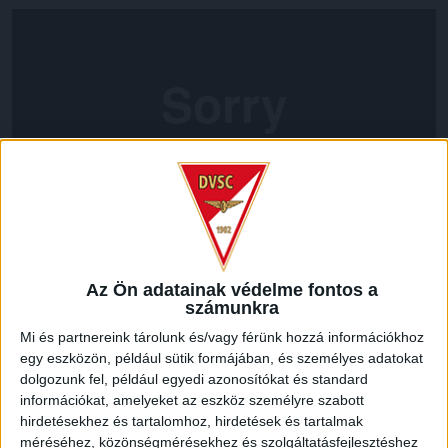
Az Ön adatainak védelme fontos a
LEGUTÓBBI HÍREK
számunkra
Mi és partnereink tárolunk és/vagy férünk hozzá információkhoz
egy eszközön, például sütik formájában, és személyes adatokat
RENDKÍVÜLI HŐSÉG
TÖBB MÓDON IS
:
dolgozunk fel, például egyedi azonosítókat és standard
IGYEKSZIK SEGÍTENI A SZURKOLÓKAT A DVSC
információkat, amelyeket az eszköz személyre szabott
hirdetésekhez és tartalomhoz, hirdetések és tartalmak
2026.08.06.
méréséhez, közönségmérésekhez és szolgáltatásfejlesztéshez