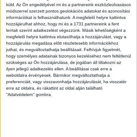
Nagy meccs vár csütörtökön 19 órától a Lokira és a
küld.
Az Ön engedélyével mi és a partnereink eszközleolvasásos
szurkolóira, csapatunk a dán FC Copenhagent fogadja az
módszerrel szerzett pontos geolokációs adatokat és azonosítási
UEFA Konferencia Liga selejtezőjében. Klubunk a rendkívüli
információkat is felhasználhatunk. A megfelelő helyre kattintva
időjárási körülmények miatt több intézkedésről is döntött a
hozzájárulhat ahhoz, hogy mi és a 1731 partnereink a fent
mai mérkőzésre vonatkozóan. A stadion 6 pontján
leírtak szerint adatkezelést végezzünk. Másik lehetőségként a
vízosztással igyekszünk segíteni a szurkolók hidratációját,
megfelelő helyre kattintva elutasíthatja a hozzájárulást, vagy a
ehhez kapcsolódóan az is fontos, hogy 0,5 liter űrtartalomig
hozzájárulás megadása előtt részletesebb információkhoz
juthat, és megváltoztathatja beállításait.
Felhívjuk figyelmét,
[…]
hogy személyes adatainak bizonyos kezeléséhez nem feltétlenül
Bővebben →
szükséges az Ön hozzájárulása, de jogában áll tiltakozni az
ilyen jellegű adatkezelés ellen. A beállításai csak erre a
MEGÚJULT AZ AJÁNDÉKBOLT, CSÜTÖRTÖKÖN
weboldalra érvényesek. Bármikor megváltoztathatja a
preferenciáit, vagy visszavonhatja hozzájárulását, ha visszatér
NYIT A DVSC STORE!
erre az oldalra, és rákattint az oldal alján található
"Adatvédelem" gombra.
2026.08.05.
Ízléses, korszerű külsővel és belsővel, megújult kínálattal
vár mindenkit a DVSC felújítás után csütörtökön 16 órakor
újra nyitó ajándékboltja, a DVSC Store. Érdemes ellátogatni
az üzletbe, amely pénteken 10 és 18 óra, szombaton 10 és
15 óra között, vasárnap pedig 12 órától várja a szurkolókat.
Hajrá, Loki!