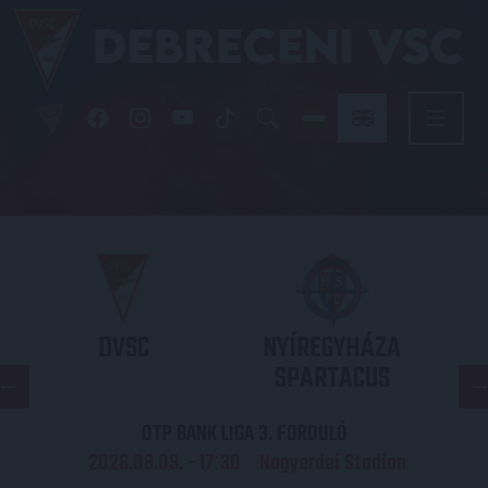
DVSC
NYÍREGYHÁZA
SPARTACUS
OTP BANK LIGA 3. FORDULÓ
2026.08.09. - 17
30
Nagyerdei Stadion
: