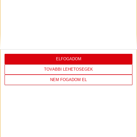
DVSC
FC
COPENHAGEN
19
:
00
ELFOGADOM
TOVÁBBI LEHETŐSÉGEK
NEM FOGADOM EL
2026-08-
KONFERENCIA LIGA 3.
MECCS
06 19:00
SELEJTEZŐFDORDULÓ
RÉSZLETEI
TOVÁBBI EREDMÉNYEK