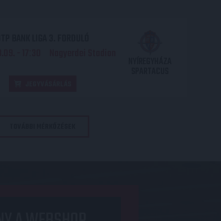
TP BANK LIGA 3. FORDULÓ
.09. - 17
30
Nagyerdei Stadion
:
NYÍREGYHÁZA
SPARTACUS
JEGYVÁSÁRLÁS
TOVÁBBI MÉRKŐZÉSEK
NY A WEBSHOP