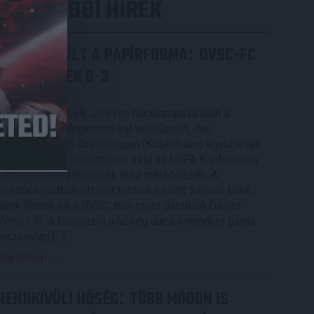
LEGUTÓBBI HÍREK
ÉRVÉNYESÜLT A PAPÍRFORMA
DVSC-FC
:
COPENHAGEN 0-3
2026.08.06.
Az örmény Pjunyik Jereván búcsúztatása után a
bombaerős, válogatottakkal teletűzdelt, dán
rekordbajnok FC Copenhagen (Köbenhavn) együttesét
fogadta a Loki csütörtökön este az UEFA Konferencia
Liga 3. selejtezőkörének első mérkőzésén. A
kezdőcsapatban ott volt többek között Szécsi Márk,
Batik Bence és a DVSC-ben most debütáló Dénes
Vilmos is. A találkozót a hőség dacára mindkét gárda
viszonylag […]
Bővebben →
RENDKÍVÜLI HŐSÉG
TÖBB MÓDON IS
: