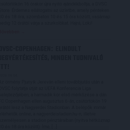
csütörtökön 16 órakor újra nyitó ajándékboltja, a DVSC
Store. Érdemes ellátogatni az üzletbe, amely pénteken
10 és 18 óra, szombaton 10 és 15 óra között, vasárnap
pedig 12 órától várja a szurkolókat. Hajrá, Loki!
Bővebben →
DVSC-COPENHAGEN
ELINDULT
:
JEGYÉRTÉKESÍTÉS, MINDEN TUDNIVALÓ
ITT!
2026.08.04.
Az örmény Pjunyik Jereván elleni továbbjutás után a
DVSC folytatja útját az UEFA Konferencia Liga
selejtezőjében, a harmadik kör első mérkőzése a dán
FC Copenhagen ellen augusztus 6-án, csütörtökön 19
órától lesz a Nagyerdei Stadionban. A belépők immár
elérhetők online, a nagyerdeistadion.hu-n, illetve
személyesen a stadion pénztáraiban (nyitva hétköznap
10 és 18 óra között). Íme, […]