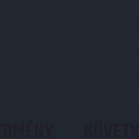
REDMÉNY
KÖVETK