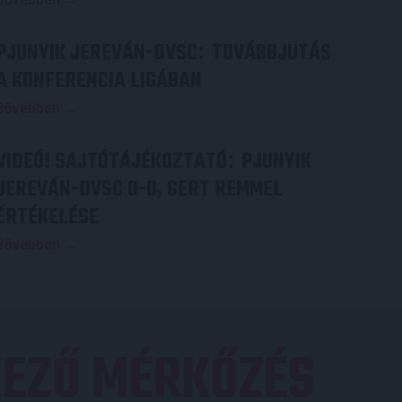
PJUNYIK JEREVÁN-DVSC
TOVÁBBJUTÁS
:
A KONFERENCIA LIGÁBAN
Bővebben →
VIDEÓ! SAJTÓTÁJÉKOZTATÓ
PJUNYIK
:
JEREVÁN-DVSC 0-0, GERT REMMEL
ÉRTÉKELÉSE
Bővebben →
EZŐ MÉRKŐZÉS