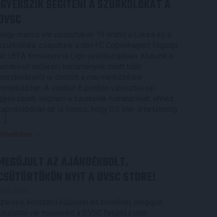
IGYEKSZIK SEGÍTENI A SZURKOLÓKAT A
DVSC
Nagy meccs vár csütörtökön 19 órától a Lokira és a
szurkolóira, csapatunk a dán FC Copenhagent fogadja
az UEFA Konferencia Liga selejtezőjében. Klubunk a
rendkívüli időjárási körülmények miatt több
intézkedésről is döntött a mai mérkőzésre
vonatkozóan. A stadion 6 pontján vízosztással
igyekszünk segíteni a szurkolók hidratációját, ehhez
kapcsolódóan az is fontos, hogy 0,5 liter űrtartalomig
[…]
Bővebben →
MEGÚJULT AZ AJÁNDÉKBOLT,
CSÜTÖRTÖKÖN NYIT A DVSC STORE!
2026.08.05.
Ízléses, korszerű külsővel és belsővel, megújult
kínálattal vár mindenkit a DVSC felújítás után