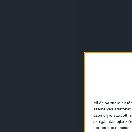
Mi és partnereink tá
személyes adatokat d
személyre szabott h
szolgáltatásfejleszté
pontos geolokációs a