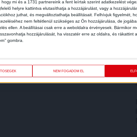
 hogy mi és a 1731 partnereink a fent leírtak szerint adatkezelést vég
elelő helyre kattintva elutasíthatja a hozzájárulást, vagy a hozzájárul
iókhoz juthat, és megváltoztathatja beállításait.
Felhívjuk figyelmét, 
ezeléséhez nem feltétlenül szükséges az Ön hozzájárulása, de jogában 
zelés ellen. A beállításai csak erre a weboldalra érvényesek. Bármikor m
isszavonhatja hozzájárulását, ha visszatér erre az oldalra, és rákattint a
lem" gombra.
ETŐSÉGEK
NEM FOGADOM EL
EL