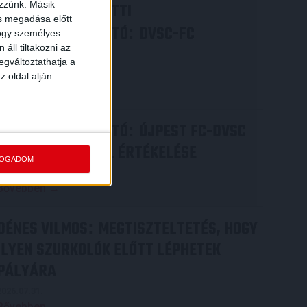
ezzünk. Másik
VIDEÓ! MECCS ELŐTTI
ás megadása előtt
SAJTÓTÁJÉKOZTATÓ
DVSC-FC
:
hogy személyes
áll tiltakozni az
COPENHAGEN
egváltoztathatja a
2026.08.05.
z oldal alján
Bővebben →
SAJTÓTÁJÉKOZTATÓ
ÚJPEST FC-DVSC
:
4-2, GERT REMMEL ÉRTÉKELÉSE
FOGADOM
2026.08.03.
Bővebben →
DÉNES VILMOS
MEGTISZTELTETÉS, HOGY
:
ILYEN SZURKOLÓK ELŐTT LÉPHETEK
PÁLYÁRA
2026.07.31.
Bővebben →