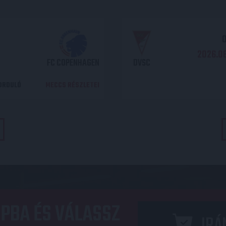
O
2026.08
FC COPENHAGEN
DVSC
DORDULÓ
MECCS RÉSZLETEI
PBA ÉS VÁLASSZ
IRÁ