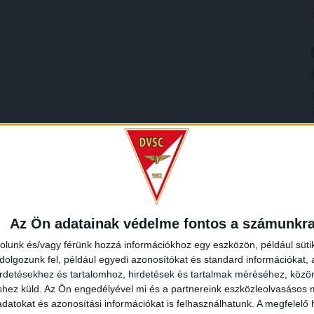
Az Ön adatainak védelme fontos a számunkr
rolunk és/vagy férünk hozzá információkhoz egy eszközön, például süti
olgozunk fel, például egyedi azonosítókat és standard információkat,
irdetésekhez és tartalomhoz, hirdetések és tartalmak méréséhez, kö
shez küld.
Az Ön engedélyével mi és a partnereink eszközleolvasásos m
datokat és azonosítási információkat is felhasználhatunk. A megfelelő h