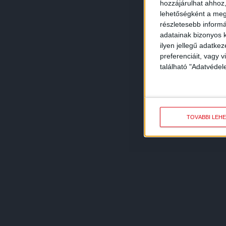
hozzájárulhat ahhoz,
lehetőségként a megf
részletesebb informác
adatainak bizonyos k
ilyen jellegű adatke
preferenciáit, vagy v
található "Adatvéde
TOVÁBBI LEH