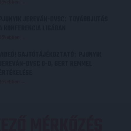
Bővebben →
PJUNYIK JEREVÁN-DVSC
TOVÁBBJUTÁS
:
A KONFERENCIA LIGÁBAN
Bővebben →
VIDEÓ! SAJTÓTÁJÉKOZTATÓ
PJUNYIK
:
JEREVÁN-DVSC 0-0, GERT REMMEL
ÉRTÉKELÉSE
Bővebben →
EZŐ MÉRKŐZÉS