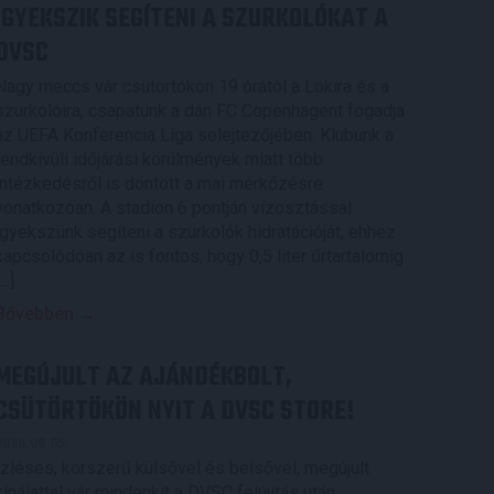
IGYEKSZIK SEGÍTENI A SZURKOLÓKAT A
DVSC
Nagy meccs vár csütörtökön 19 órától a Lokira és a
szurkolóira, csapatunk a dán FC Copenhagent fogadja
az UEFA Konferencia Liga selejtezőjében. Klubunk a
rendkívüli időjárási körülmények miatt több
intézkedésről is döntött a mai mérkőzésre
vonatkozóan. A stadion 6 pontján vízosztással
igyekszünk segíteni a szurkolók hidratációját, ehhez
kapcsolódóan az is fontos, hogy 0,5 liter űrtartalomig
[…]
Bővebben →
MEGÚJULT AZ AJÁNDÉKBOLT,
CSÜTÖRTÖKÖN NYIT A DVSC STORE!
2026.08.05.
Ízléses, korszerű külsővel és belsővel, megújult
kínálattal vár mindenkit a DVSC felújítás után