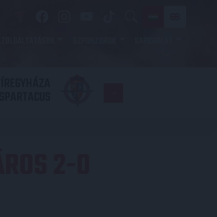
SZOLGÁLTATÁSOK
SZPONZOROK
KAPCSOLAT
YÍREGYHÁZA
FC
SPARTACUS
COPENHAGE
ROS 2-0