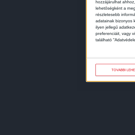
hozzájárulhat ahhoz,
lehetőségként a megf
részletesebb informác
adatainak bizonyos k
ilyen jellegű adatke
preferenciáit, vagy v
található "Adatvéde
TOVÁBBI LEH