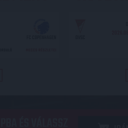
O
2026.08
FC COPENHAGEN
DVSC
DORDULÓ
MECCS RÉSZLETEI
PBA ÉS VÁLASSZ