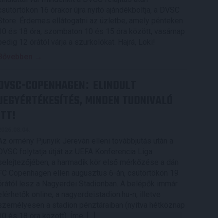
csütörtökön 16 órakor újra nyitó ajándékboltja, a DVSC
Store. Érdemes ellátogatni az üzletbe, amely pénteken
10 és 18 óra, szombaton 10 és 15 óra között, vasárnap
pedig 12 órától várja a szurkolókat. Hajrá, Loki!
Bővebben →
DVSC-COPENHAGEN
ELINDULT
:
JEGYÉRTÉKESÍTÉS, MINDEN TUDNIVALÓ
ITT!
2026.08.04.
Az örmény Pjunyik Jereván elleni továbbjutás után a
DVSC folytatja útját az UEFA Konferencia Liga
selejtezőjében, a harmadik kör első mérkőzése a dán
FC Copenhagen ellen augusztus 6-án, csütörtökön 19
órától lesz a Nagyerdei Stadionban. A belépők immár
elérhetők online, a nagyerdeistadion.hu-n, illetve
személyesen a stadion pénztáraiban (nyitva hétköznap
10 és 18 óra között). Íme, […]