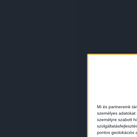
Mi és partnereink tá
személyes adatokat d
személyre szabott h
szolgáltatásfejleszté
pontos geolokációs a