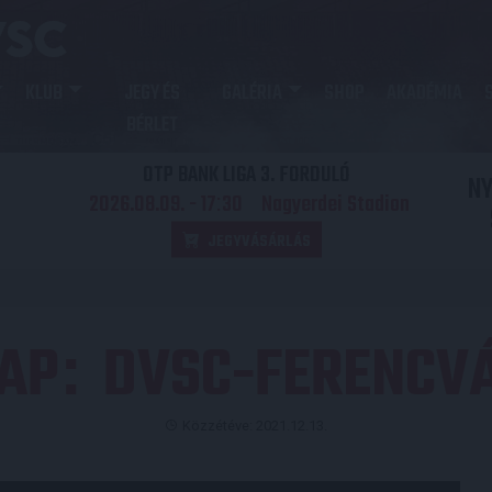
KLUB
JEGY ÉS
GALÉRIA
SHOP
AKADÉMIA
BÉRLET
OTP BANK LIGA 3. FORDULÓ
N
2026.08.09. - 17
30
Nagyerdei Stadion
:
JEGYVÁSÁRLÁS
AP
DVSC-FERENCVÁ
:
Közzétéve: 2021.12.13.