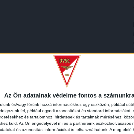
Az Ön adatainak védelme fontos a számunkr
rolunk és/vagy férünk hozzá információkhoz egy eszközön, például süti
olgozunk fel, például egyedi azonosítókat és standard információkat,
irdetésekhez és tartalomhoz, hirdetések és tartalmak méréséhez, kö
shez küld.
Az Ön engedélyével mi és a partnereink eszközleolvasásos m
datokat és azonosítási információkat is felhasználhatunk. A megfelelő h