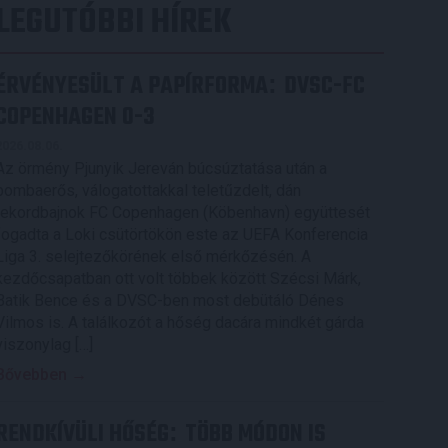
LEGUTÓBBI HÍREK
ÉRVÉNYESÜLT A PAPÍRFORMA
DVSC-FC
:
COPENHAGEN 0-3
2026.08.06.
Az örmény Pjunyik Jereván búcsúztatása után a
bombaerős, válogatottakkal teletűzdelt, dán
rekordbajnok FC Copenhagen (Köbenhavn) együttesét
fogadta a Loki csütörtökön este az UEFA Konferencia
Liga 3. selejtezőkörének első mérkőzésén. A
kezdőcsapatban ott volt többek között Szécsi Márk,
Batik Bence és a DVSC-ben most debütáló Dénes
Vilmos is. A találkozót a hőség dacára mindkét gárda
viszonylag […]
Bővebben →
RENDKÍVÜLI HŐSÉG
TÖBB MÓDON IS
: