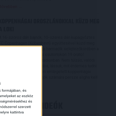
Bővebben →
KOPPENHÁGAI OROSZLÁNOKKAL KÜZD MEG
A LOKI
A 16-szoros dán bajnok, 10-szeres dán kupagyőztes
FC Copenhagen (Köbenhavn) együttesével küzd meg
az UEFA Konferencia Liga harmadik selejtezőkörében a
DVSC, az első mérkőzés csütörtökön 19 órától
kezdődik a Nagyerdei Stadionban. Nem túlzás, valódi
nagyvad akadt a Loki útjába, lássuk, mit érdemes tudni
×
az Oroszlánok becenéven emlegetett koppenhágai
csapatról. A futballrajongók számára persze aligha kell
a
[…]
k formájában, és
Bővebben →
 amelyeket az eszköz
zönségmérésekhez és
LEGÚJABB VIDEÓK
ódszerrel szerzett
elyre kattintva