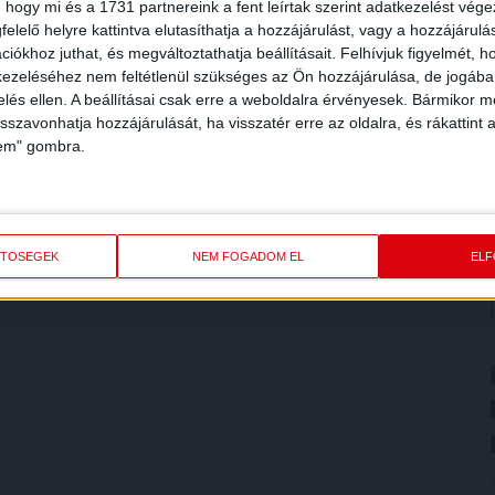
 hogy mi és a 1731 partnereink a fent leírtak szerint adatkezelést vég
elelő helyre kattintva elutasíthatja a hozzájárulást, vagy a hozzájárul
iókhoz juthat, és megváltoztathatja beállításait.
Felhívjuk figyelmét, 
ezeléséhez nem feltétlenül szükséges az Ön hozzájárulása, de jogában 
zelés ellen. A beállításai csak erre a weboldalra érvényesek. Bármikor m
isszavonhatja hozzájárulását, ha visszatér erre az oldalra, és rákattint a
lem" gombra.
ETŐSÉGEK
NEM FOGADOM EL
EL