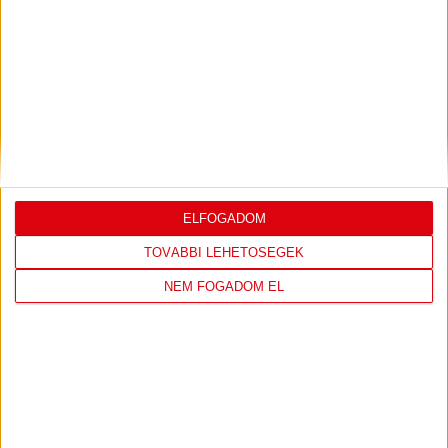
LEGUTÓBBI EREDMÉNY
DVSC
FC
COPENHAGEN
ELFOGADOM
0
-
3
TOVÁBBI LEHETŐSÉGEK
NEM FOGADOM EL
2026-08-
KONFERENCIA LIGA 3.
MECCS
06 19:00
SELEJTEZŐFDORDULÓ
RÉSZLETEI
TOVÁBBI EREDMÉNYEK