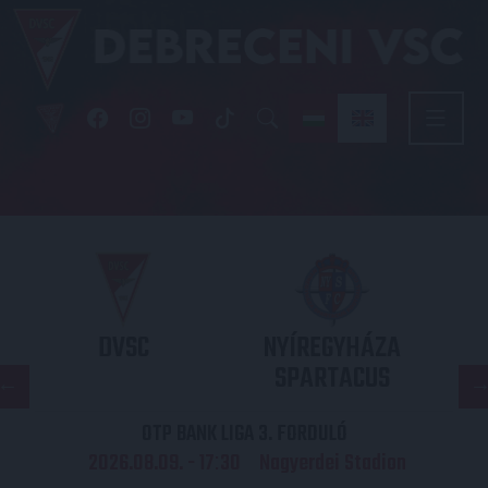
DVSC
NYÍREGYHÁZA
SPARTACUS
OTP BANK LIGA 3. FORDULÓ
2026.08.09. - 17
30
Nagyerdei Stadion
: