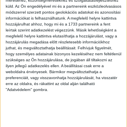
méréséhez, közönségmérésekhez és szolgáltatásfejlesztéshez
Gurigának hihetetlen érzéke volt a játékhoz és a
küld.
Az Ön engedélyével mi és a partnereink eszközleolvasásos
gólszerzéshez, amit jól mutat, hogy a DMVSC-ben eltöltött
módszerrel szerzett pontos geolokációs adatokat és azonosítási
[…]
információkat is felhasználhatunk. A megfelelő helyre kattintva
Bővebben →
hozzájárulhat ahhoz, hogy mi és a 1733 partnereink a fent
leírtak szerint adatkezelést végezzünk. Másik lehetőségként a
megfelelő helyre kattintva elutasíthatja a hozzájárulást, vagy a
VAJDA BOTOND
VASÁRNAP 100
:
hozzájárulás megadása előtt részletesebb információkhoz
SZÁZALÉKNÁL IS TÖBBET KELL BELEADNUNK
juthat, és megváltoztathatja beállításait.
Felhívjuk figyelmét,
hogy személyes adatainak bizonyos kezeléséhez nem feltétlenül
2026.08.07.
szükséges az Ön hozzájárulása, de jogában áll tiltakozni az
A DVSC-FC Copenhagen Konferencia Liga mérkőzés
ilyen jellegű adatkezelés ellen. A beállításai csak erre a
örömteli eseménye volt, hogy sérüléséből felépülve
weboldalra érvényesek. Bármikor megváltoztathatja a
visszatért a pályára 22 éves szélsőnk, Vajda Botond.
preferenciáit, vagy visszavonhatja hozzájárulását, ha visszatér
Játékosunkat a visszatérésről és a vasárnapi, Nyíregyháza
erre az oldalra, és rákattint az oldal alján található
elleni rangadóról is kérdeztük. – Nagyon örülök, hogy újra
"Adatvédelem" gombra.
pályára léphettem tétmeccsen, hiszen majdnem négy
hónapot kellett kihagynom. Az is pozitívum, hogy egy ilyen
erős ellenfél ellen játszhattam […]
Bővebben →