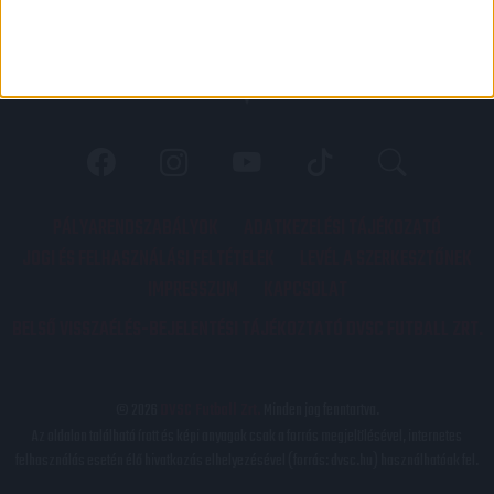
PÁLYARENDSZABÁLYOK
ADATKEZELÉSI TÁJÉKOZATÓ
JOGI ÉS FELHASZNÁLÁSI FELTÉTELEK
LEVÉL A SZERKESZTŐNEK
IMPRESSZUM
KAPCSOLAT
BELSŐ VISSZAÉLÉS-BEJELENTÉSI TÁJÉKOZTATÓ DVSC FUTBALL ZRT.
© 2026
DVSC Futball Zrt.
Minden jog fenntartva.
Az oldalon található írott és képi anyagok csak a forrás megjelölésével, internetes
felhasználás esetén élő hivatkozás elhelyezésével (forrás: dvsc.hu) használhatóak fel.