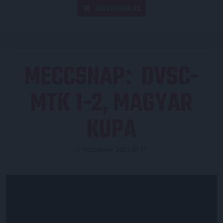
JEGYVÁSÁRLÁS
MECCSNAP
DVSC-
:
MTK 1-2, MAGYAR
KUPA
Közzétéve: 2021.03.11.