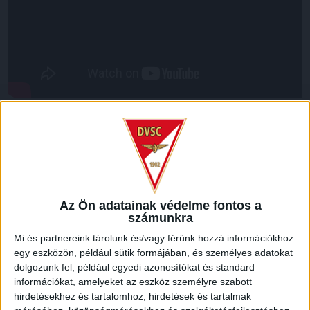
LEGUTÓBBI HÍREK
70 ÉVES LETT KEREKES GYÖRGY, A VALAHA
VOLT EGYIK LEGJOBB DEBRECENI CSATÁR
Az Ön adatainak védelme fontos a
számunkra
2026.08.08.
Mi és partnereink tárolunk és/vagy férünk hozzá információkhoz
Ma ünnepli 70. születésnapját Kerekes György. A debreceni
egy eszközön, például sütik formájában, és személyes adatokat
születésű támadó a debreceni Titászban, majd a DMTE-ben
dolgozunk fel, például egyedi azonosítókat és standard
kezdte, később játszott Pécsen, az Újpestben, az FTC-ben
információkat, amelyeket az eszköz személyre szabott
és a Videotonban is, ám pályafutása csúcspontját
hirdetésekhez és tartalomhoz, hirdetések és tartalmak
egyértelműen a Lokiban töltött évek jelentették. A népszerű