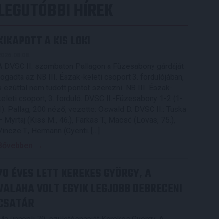
LEGUTÓBBI HÍREK
KIKAPOTT A KIS LOKI
2026.08.08.
A DVSC II. szombaton Pallagon a Füzesabony gárdáját
fogadta az NB III. Észak-keleti csoport 3. fordulójában,
s ezúttal nem tudott pontot szerezni. NB III. Észak-
keleti csoport, 3. forduló. DVSC II.-Füzesabony 1-2 (1-
1). Pallag, 200 néző, vezette: Oswald D. DVSC II.: Tuska
– Myrtaj (Kiss M., 46.), Farkas T., Macsó (Lovas, 75.),
Vincze T., Hermann (Gyenti, […]
Bővebben →
70 ÉVES LETT KEREKES GYÖRGY, A
VALAHA VOLT EGYIK LEGJOBB DEBRECENI
CSATÁR
Ma ünnepli 70. születésnapját Kerekes György. A