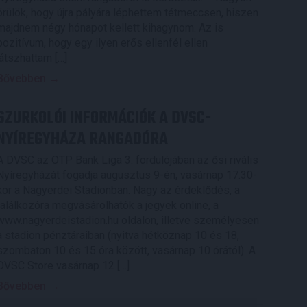
örülök, hogy újra pályára léphettem tétmeccsen, hiszen
majdnem négy hónapot kellett kihagynom. Az is
pozitívum, hogy egy ilyen erős ellenfél ellen
játszhattam […]
Bővebben →
SZURKOLÓI INFORMÁCIÓK A DVSC-
NYÍREGYHÁZA RANGADÓRA
A DVSC az OTP Bank Liga 3. fordulójában az ősi rivális
Nyíregyházát fogadja augusztus 9-én, vasárnap 17.30-
kor a Nagyerdei Stadionban. Nagy az érdeklődés, a
találkozóra megvásárolhatók a jegyek online, a
www.nagyerdeistadion.hu oldalon, illetve személyesen
a stadion pénztáraiban (nyitva hétköznap 10 és 18,
szombaton 10 és 15 óra között, vasárnap 10 órától). A
DVSC Store vasárnap 12 […]
Bővebben →