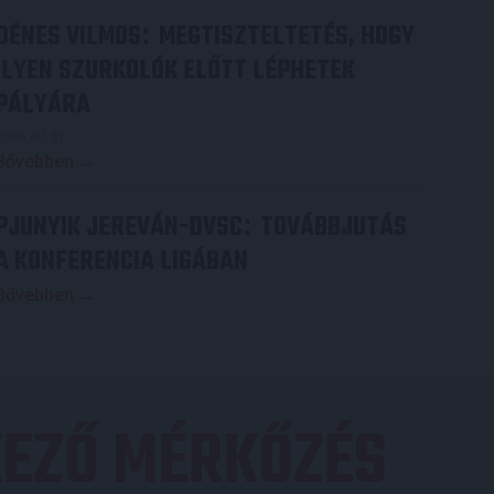
DÉNES VILMOS
MEGTISZTELTETÉS, HOGY
:
ILYEN SZURKOLÓK ELŐTT LÉPHETEK
PÁLYÁRA
2026.07.31.
Bővebben →
PJUNYIK JEREVÁN-DVSC
TOVÁBBJUTÁS
:
A KONFERENCIA LIGÁBAN
Bővebben →
EZŐ MÉRKŐZÉS