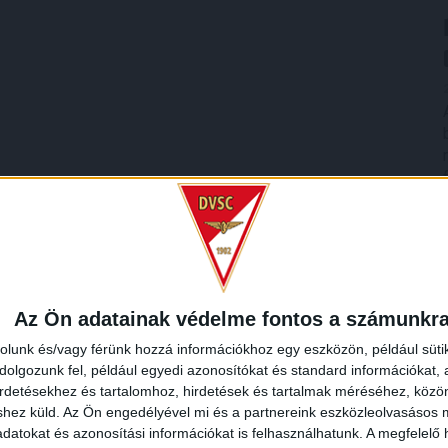
Az Ön adatainak védelme fontos a számunkr
rolunk és/vagy férünk hozzá információkhoz egy eszközön, például süti
olgozunk fel, például egyedi azonosítókat és standard információkat,
irdetésekhez és tartalomhoz, hirdetések és tartalmak méréséhez, kö
shez küld.
Az Ön engedélyével mi és a partnereink eszközleolvasásos m
datokat és azonosítási információkat is felhasználhatunk. A megfelelő h