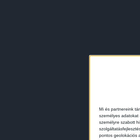
Mi és partnereink tá
személyes adatokat d
személyre szabott h
szolgáltatásfejleszté
pontos geolokációs a