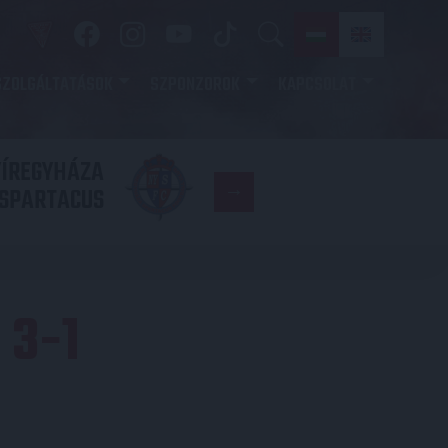
SZOLGÁLTATÁSOK
SZPONZOROK
KAPCSOLAT
YÍREGYHÁZA
FC
SPARTACUS
COPENHAGE
 3-1