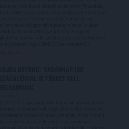
debreceni születésű támadó a debreceni Titászban,
majd a DMTE-ben kezdte, később játszott Pécsen, az
Újpestben, az FTC-ben és a Videotonban is, ám
pályafutása csúcspontját egyértelműen a Lokiban
töltött évek jelentették. A népszerű Gurigának
hihetetlen érzéke volt a játékhoz és a gólszerzéshez,
amit jól mutat, hogy a DMVSC-ben eltöltött […]
Bővebben →
VAJDA BOTOND
VASÁRNAP 100
:
SZÁZALÉKNÁL IS TÖBBET KELL
BELEADNUNK
2026.08.07.
A DVSC-FC Copenhagen Konferencia Liga mérkőzés
örömteli eseménye volt, hogy sérüléséből felépülve
visszatért a pályára 22 éves szélsőnk, Vajda Botond.
Játékosunkat a visszatérésről és a vasárnapi,
Nyíregyháza elleni rangadóról is kérdeztük. – Nagyon