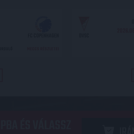
O
2026.08
FC COPENHAGEN
DVSC
DORDULÓ
MECCS RÉSZLETEI
PBA ÉS VÁLASSZ
IRÁ