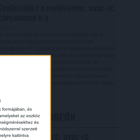
ÉRVÉNYESÜLT A PAPÍRFORMA
DVSC-FC
:
COPENHAGEN 0-3
2026.08.06.
Az örmény Pjunyik Jereván búcsúztatása után a
bombaerős, válogatottakkal teletűzdelt, dán
rekordbajnok FC Copenhagen (Köbenhavn) együttesét
fogadta a Loki csütörtökön este az UEFA Konferencia
Liga 3. selejtezőkörének első mérkőzésén. A
kezdőcsapatban ott volt többek között Szécsi Márk,
Batik Bence és a DVSC-ben most debütáló Dénes
×
Vilmos is. A találkozót a hőség dacára mindkét gárda
viszonylag […]
a
Bővebben →
k formájában, és
LEGÚJABB VIDEÓK
 amelyeket az eszköz
zönségmérésekhez és
ódszerrel szerzett
SAJTÓTÁJÉKOZTATÓ
DVSC-FC
:
elyre kattintva