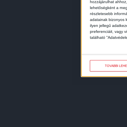
hozzájárulhat ahhoz,
lehetőségként a megf
részletesebb informác
adatainak bizonyos k
ilyen jellegű adatke
preferenciáit, vagy v
található "Adatvéde
TOVÁBBI LEH