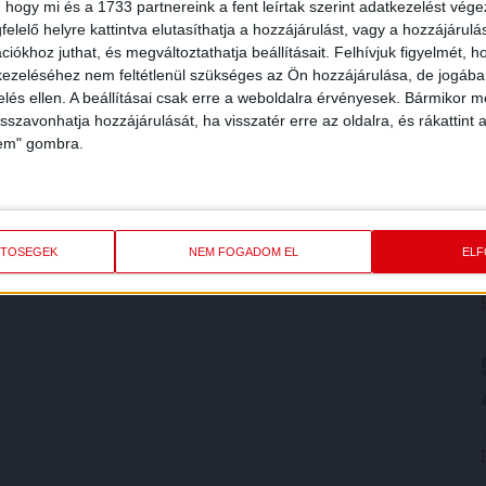
 hogy mi és a 1733 partnereink a fent leírtak szerint adatkezelést vég
elelő helyre kattintva elutasíthatja a hozzájárulást, vagy a hozzájárul
iókhoz juthat, és megváltoztathatja beállításait.
Felhívjuk figyelmét, 
ezeléséhez nem feltétlenül szükséges az Ön hozzájárulása, de jogában 
zelés ellen. A beállításai csak erre a weboldalra érvényesek. Bármikor m
isszavonhatja hozzájárulását, ha visszatér erre az oldalra, és rákattint a
lem" gombra.
ETŐSÉGEK
NEM FOGADOM EL
EL