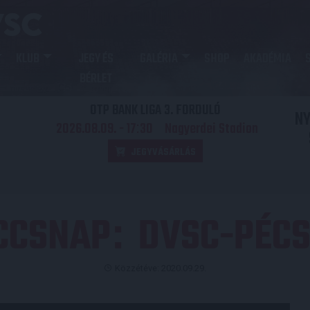
KLUB
JEGY ÉS
GALÉRIA
SHOP
AKADÉMIA
BÉRLET
OTP BANK LIGA 3. FORDULÓ
N
2026.08.09. - 17
30
Nagyerdei Stadion
:
JEGYVÁSÁRLÁS
CCSNAP
DVSC-PÉCS
:
Közzétéve: 2020.09.29.