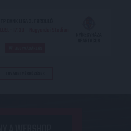
TP BANK LIGA 3. FORDULÓ
.09. - 17
30
Nagyerdei Stadion
:
NYÍREGYHÁZA
SPARTACUS
JEGYVÁSÁRLÁS
TOVÁBBI MÉRKŐZÉSEK
NY A WEBSHOP