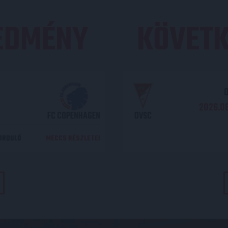
REDMÉNY
KÖVETK
O
2026.08
FC COPENHAGEN
DVSC
DORDULÓ
MECCS RÉSZLETEI