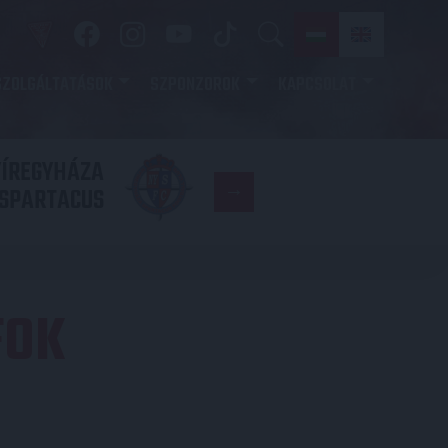
SZOLGÁLTATÁSOK
SZPONZOROK
KAPCSOLAT
YÍREGYHÁZA
FC
SPARTACUS
COPENHAGE
FOK