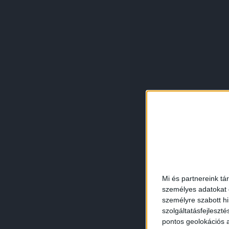
Mi és partnereink tá
személyes adatokat d
személyre szabott h
szolgáltatásfejleszté
pontos geolokációs a