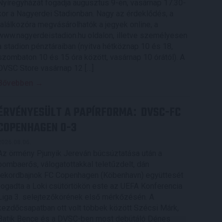
Nyíregyházát fogadja augusztus 9-én, vasárnap 17.30-
kor a Nagyerdei Stadionban. Nagy az érdeklődés, a
találkozóra megvásárolhatók a jegyek online, a
www.nagyerdeistadion.hu oldalon, illetve személyesen
a stadion pénztáraiban (nyitva hétköznap 10 és 18,
szombaton 10 és 15 óra között, vasárnap 10 órától). A
DVSC Store vasárnap 12 […]
Bővebben →
ÉRVÉNYESÜLT A PAPÍRFORMA
DVSC-FC
:
COPENHAGEN 0-3
2026.08.06.
Az örmény Pjunyik Jereván búcsúztatása után a
bombaerős, válogatottakkal teletűzdelt, dán
rekordbajnok FC Copenhagen (Köbenhavn) együttesét
fogadta a Loki csütörtökön este az UEFA Konferencia
Liga 3. selejtezőkörének első mérkőzésén. A
kezdőcsapatban ott volt többek között Szécsi Márk,
Batik Bence és a DVSC-ben most debütáló Dénes