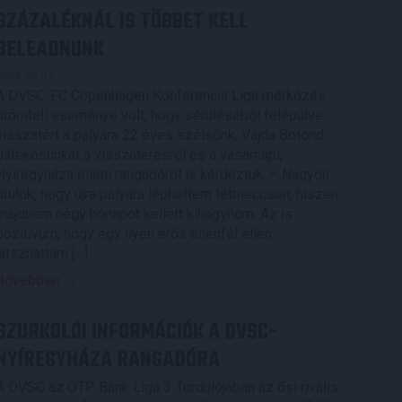
SZÁZALÉKNÁL IS TÖBBET KELL
BELEADNUNK
2026.08.07.
A DVSC-FC Copenhagen Konferencia Liga mérkőzés
örömteli eseménye volt, hogy sérüléséből felépülve
visszatért a pályára 22 éves szélsőnk, Vajda Botond.
Játékosunkat a visszatérésről és a vasárnapi,
Nyíregyháza elleni rangadóról is kérdeztük. – Nagyon
örülök, hogy újra pályára léphettem tétmeccsen, hiszen
majdnem négy hónapot kellett kihagynom. Az is
pozitívum, hogy egy ilyen erős ellenfél ellen
játszhattam […]
Bővebben →
SZURKOLÓI INFORMÁCIÓK A DVSC-
NYÍREGYHÁZA RANGADÓRA
A DVSC az OTP Bank Liga 3. fordulójában az ősi rivális