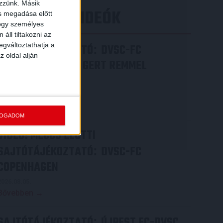
ezzünk. Másik
LEGÚJABB VIDEÓK
ás megadása előtt
hogy személyes
áll tiltakozni az
egváltoztathatja a
SAJTÓTÁJÉKOZTATÓ
DVSC-FC
:
z oldal alján
COPENHAGEN 0-3, GERT REMMEL
ÉRTÉKELÉSE
2026.08.07.
Bővebben →
FOGADOM
VIDEÓ! MECCS ELŐTTI
SAJTÓTÁJÉKOZTATÓ
DVSC-FC
:
COPENHAGEN
2026.08.05.
Bővebben →
SAJTÓTÁJÉKOZTATÓ
ÚJPEST FC-DVSC
: