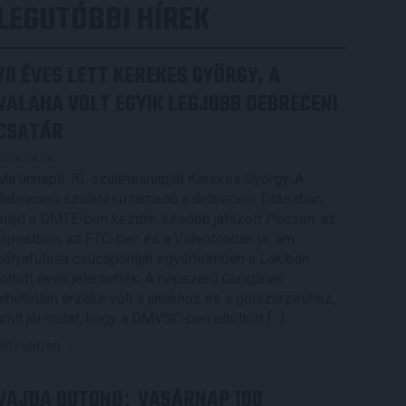
LEGUTÓBBI HÍREK
70 ÉVES LETT KEREKES GYÖRGY, A
VALAHA VOLT EGYIK LEGJOBB DEBRECENI
CSATÁR
2026.08.08.
Ma ünnepli 70. születésnapját Kerekes György. A
debreceni születésű támadó a debreceni Titászban,
majd a DMTE-ben kezdte, később játszott Pécsen, az
Újpestben, az FTC-ben és a Videotonban is, ám
pályafutása csúcspontját egyértelműen a Lokiban
töltött évek jelentették. A népszerű Gurigának
hihetetlen érzéke volt a játékhoz és a gólszerzéshez,
amit jól mutat, hogy a DMVSC-ben eltöltött […]
Bővebben →
VAJDA BOTOND
VASÁRNAP 100
: