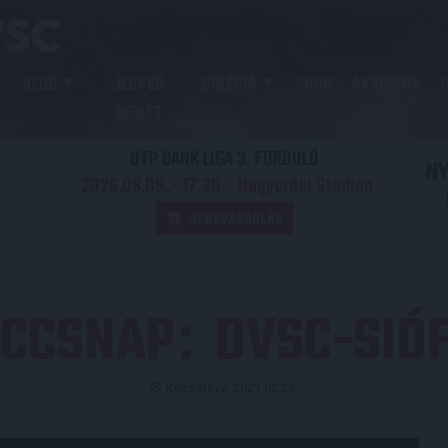
KLUB
JEGY ÉS
GALÉRIA
SHOP
AKADÉMIA
BÉRLET
OTP BANK LIGA 3. FORDULÓ
N
2026.08.09. - 17
30
Nagyerdei Stadion
:
JEGYVÁSÁRLÁS
CCSNAP
DVSC-SIÓ
:
Közzétéve: 2021.02.24.