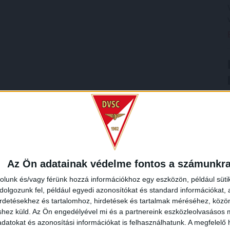
Az Ön adatainak védelme fontos a számunkr
rolunk és/vagy férünk hozzá információkhoz egy eszközön, például süti
olgozunk fel, például egyedi azonosítókat és standard információkat,
irdetésekhez és tartalomhoz, hirdetések és tartalmak méréséhez, kö
shez küld.
Az Ön engedélyével mi és a partnereink eszközleolvasásos m
datokat és azonosítási információkat is felhasználhatunk. A megfelelő h