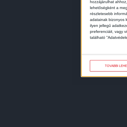
hozzájárulhat ahhoz,
lehetőségként a megf
részletesebb informác
adatainak bizonyos k
ilyen jellegű adatke
preferenciáit, vagy v
található "Adatvéde
TOVÁBBI LEH