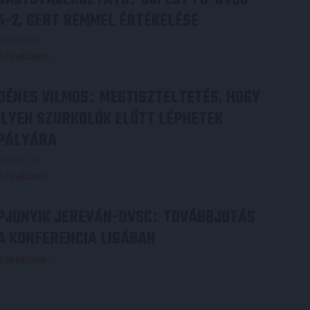
4-2, GERT REMMEL ÉRTÉKELÉSE
2026.08.03.
Bővebben →
DÉNES VILMOS
MEGTISZTELTETÉS, HOGY
:
ILYEN SZURKOLÓK ELŐTT LÉPHETEK
PÁLYÁRA
2026.07.31.
Bővebben →
PJUNYIK JEREVÁN-DVSC
TOVÁBBJUTÁS
:
A KONFERENCIA LIGÁBAN
Bővebben →