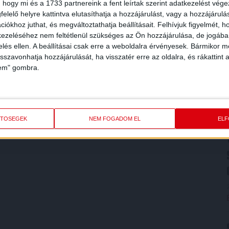
 hogy mi és a 1733 partnereink a fent leírtak szerint adatkezelést vég
elelő helyre kattintva elutasíthatja a hozzájárulást, vagy a hozzájárul
iókhoz juthat, és megváltoztathatja beállításait.
Felhívjuk figyelmét, 
ezeléséhez nem feltétlenül szükséges az Ön hozzájárulása, de jogában 
zelés ellen. A beállításai csak erre a weboldalra érvényesek. Bármikor m
isszavonhatja hozzájárulását, ha visszatér erre az oldalra, és rákattint a
lem" gombra.
ETŐSÉGEK
NEM FOGADOM EL
EL