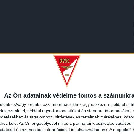
Az Ön adatainak védelme fontos a számunkr
rolunk és/vagy férünk hozzá információkhoz egy eszközön, például süti
olgozunk fel, például egyedi azonosítókat és standard információkat,
irdetésekhez és tartalomhoz, hirdetések és tartalmak méréséhez, kö
shez küld.
Az Ön engedélyével mi és a partnereink eszközleolvasásos m
datokat és azonosítási információkat is felhasználhatunk. A megfelelő h