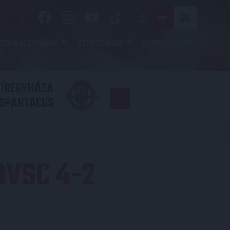
SZOLGÁLTATÁSOK
SZPONZOROK
KAPCSOLAT
YÍREGYHÁZA
FC
SPARTACUS
COPENHAGE
VSC 4-2