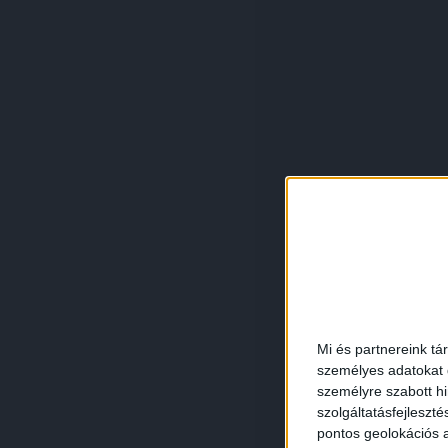
Mi és partnereink tá
személyes adatokat d
személyre szabott h
szolgáltatásfejleszté
pontos geolokációs a