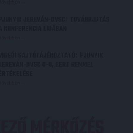
Bővebben →
PJUNYIK JEREVÁN-DVSC
TOVÁBBJUTÁS
:
A KONFERENCIA LIGÁBAN
Bővebben →
VIDEÓ! SAJTÓTÁJÉKOZTATÓ
PJUNYIK
:
JEREVÁN-DVSC 0-0, GERT REMMEL
ÉRTÉKELÉSE
Bővebben →
EZŐ MÉRKŐZÉS