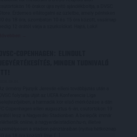
csütörtökön 16 órakor újra nyitó ajándékboltja, a DVSC
Store. Érdemes ellátogatni az üzletbe, amely pénteken
10 és 18 óra, szombaton 10 és 15 óra között, vasárnap
pedig 12 órától várja a szurkolókat. Hajrá, Loki!
Bővebben →
DVSC-COPENHAGEN
ELINDULT
:
JEGYÉRTÉKESÍTÉS, MINDEN TUDNIVALÓ
ITT!
2026.08.04.
Az örmény Pjunyik Jereván elleni továbbjutás után a
DVSC folytatja útját az UEFA Konferencia Liga
selejtezőjében, a harmadik kör első mérkőzése a dán
FC Copenhagen ellen augusztus 6-án, csütörtökön 19
órától lesz a Nagyerdei Stadionban. A belépők immár
elérhetők online, a nagyerdeistadion.hu-n, illetve
személyesen a stadion pénztáraiban (nyitva hétköznap
10 és 18 óra között). Íme, […]