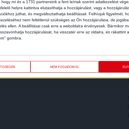
 hogy mi és a 1731 partnereink a fent leírtak szerint adatkezelést vég
elelő helyre kattintva elutasíthatja a hozzájárulást, vagy a hozzájárul
iókhoz juthat, és megváltoztathatja beállításait.
Felhívjuk figyelmét, 
ezeléséhez nem feltétlenül szükséges az Ön hozzájárulása, de jogában 
zelés ellen. A beállításai csak erre a weboldalra érvényesek. Bármikor m
isszavonhatja hozzájárulását, ha visszatér erre az oldalra, és rákattint a
lem" gombra.
ETŐSÉGEK
NEM FOGADOM EL
EL