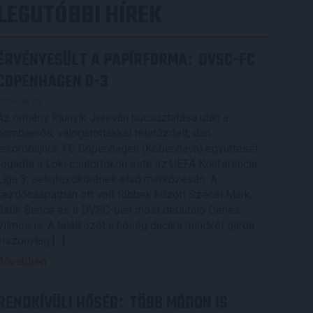
LEGUTÓBBI HÍREK
ÉRVÉNYESÜLT A PAPÍRFORMA
DVSC-FC
:
COPENHAGEN 0-3
2026.08.06.
Az örmény Pjunyik Jereván búcsúztatása után a
bombaerős, válogatottakkal teletűzdelt, dán
rekordbajnok FC Copenhagen (Köbenhavn) együttesét
fogadta a Loki csütörtökön este az UEFA Konferencia
Liga 3. selejtezőkörének első mérkőzésén. A
kezdőcsapatban ott volt többek között Szécsi Márk,
Batik Bence és a DVSC-ben most debütáló Dénes
Vilmos is. A találkozót a hőség dacára mindkét gárda
viszonylag […]
Bővebben →
RENDKÍVÜLI HŐSÉG
TÖBB MÓDON IS
: