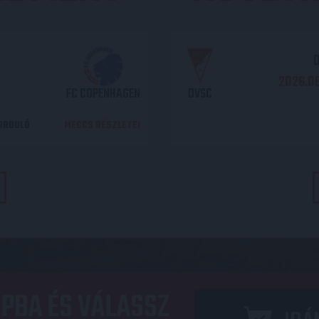
O
2026.08
FC COPENHAGEN
DVSC
DORDULÓ
MECCS RÉSZLETEI
PBA ÉS VÁLASSZ