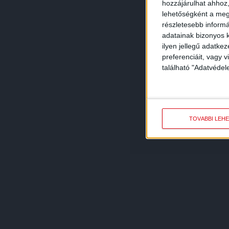
hozzájárulhat ahhoz,
lehetőségként a megf
részletesebb informác
adatainak bizonyos k
ilyen jellegű adatke
preferenciáit, vagy v
található "Adatvéde
TOVÁBBI LEH