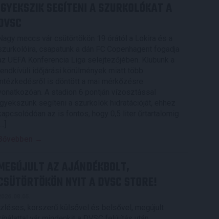
IGYEKSZIK SEGÍTENI A SZURKOLÓKAT A
DVSC
Nagy meccs vár csütörtökön 19 órától a Lokira és a
szurkolóira, csapatunk a dán FC Copenhagent fogadja
az UEFA Konferencia Liga selejtezőjében. Klubunk a
rendkívüli időjárási körülmények miatt több
intézkedésről is döntött a mai mérkőzésre
vonatkozóan. A stadion 6 pontján vízosztással
igyekszünk segíteni a szurkolók hidratációját, ehhez
kapcsolódóan az is fontos, hogy 0,5 liter űrtartalomig
[…]
Bővebben →
MEGÚJULT AZ AJÁNDÉKBOLT,
CSÜTÖRTÖKÖN NYIT A DVSC STORE!
2026.08.05.
Ízléses, korszerű külsővel és belsővel, megújult
kínálattal vár mindenkit a DVSC felújítás után