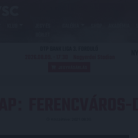
KLUB
JEGY ÉS
GALÉRIA
SHOP
AKADÉMIA
BÉRLET
OTP BANK LIGA 3. FORDULÓ
N
2026.08.09. - 17
30
Nagyerdei Stadion
:
JEGYVÁSÁRLÁS
AP
FERENCVÁROS-D
:
Közzétéve: 2021.08.30.