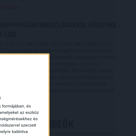
Bővebben →
KOPPENHÁGAI OROSZLÁNOKKAL KÜZD MEG
A LOKI
A 16-szoros dán bajnok, 10-szeres dán kupagyőztes
FC Copenhagen (Köbenhavn) együttesével küzd meg
az UEFA Konferencia Liga harmadik selejtezőkörében a
DVSC, az első mérkőzés csütörtökön 19 órától
kezdődik a Nagyerdei Stadionban. Nem túlzás, valódi
nagyvad akadt a Loki útjába, lássuk, mit érdemes tudni
×
az Oroszlánok becenéven emlegetett koppenhágai
csapatról. A futballrajongók számára persze aligha kell
a
[…]
k formájában, és
Bővebben →
 amelyeket az eszköz
zönségmérésekhez és
LEGÚJABB VIDEÓK
ódszerrel szerzett
elyre kattintva