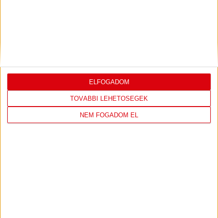
DVSC
FC
COPENHAGEN
19
:
00
ELFOGADOM
TOVÁBBI LEHETŐSÉGEK
2026-08-
KONFERENCIA LIGA 3.
MECCS
NEM FOGADOM EL
06 19:00
SELEJTEZŐFDORDULÓ
RÉSZLETEI
TOVÁBBI EREDMÉNYEK
KÖVETKEZŐ MÉRKŐZÉS