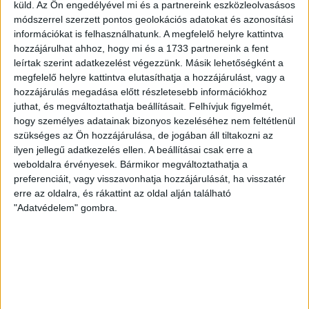
erős ellenfél ellen játszhattam […]
küld.
Az Ön engedélyével mi és a partnereink eszközleolvasásos
módszerrel szerzett pontos geolokációs adatokat és azonosítási
Bővebben →
információkat is felhasználhatunk. A megfelelő helyre kattintva
hozzájárulhat ahhoz, hogy mi és a 1733 partnereink a fent
SZURKOLÓI INFORMÁCIÓK A DVSC-
leírtak szerint adatkezelést végezzünk. Másik lehetőségként a
megfelelő helyre kattintva elutasíthatja a hozzájárulást, vagy a
NYÍREGYHÁZA RANGADÓRA
hozzájárulás megadása előtt részletesebb információkhoz
A DVSC az OTP Bank Liga 3. fordulójában az ősi rivális
juthat, és megváltoztathatja beállításait.
Felhívjuk figyelmét,
Nyíregyházát fogadja augusztus 9-én, vasárnap 17.30-kor a
hogy személyes adatainak bizonyos kezeléséhez nem feltétlenül
szükséges az Ön hozzájárulása, de jogában áll tiltakozni az
Nagyerdei Stadionban. Nagy az érdeklődés, a találkozóra
ilyen jellegű adatkezelés ellen. A beállításai csak erre a
megvásárolhatók a jegyek online, a
weboldalra érvényesek. Bármikor megváltoztathatja a
www.nagyerdeistadion.hu oldalon, illetve személyesen a
preferenciáit, vagy visszavonhatja hozzájárulását, ha visszatér
stadion pénztáraiban (nyitva hétköznap 10 és 18,
erre az oldalra, és rákattint az oldal alján található
szombaton 10 és 15 óra között, vasárnap 10 órától). A DVSC
"Adatvédelem" gombra.
Store vasárnap 12 […]
Bővebben →
ÉRVÉNYESÜLT A PAPÍRFORMA
DVSC-FC
:
COPENHAGEN 0-3