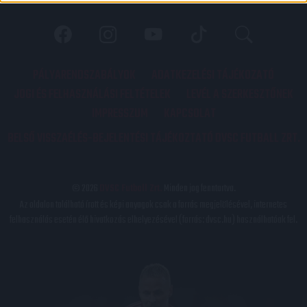
PÁLYARENDSZABÁLYOK
ADATKEZELÉSI TÁJÉKOZATÓ
JOGI ÉS FELHASZNÁLÁSI FELTÉTELEK
LEVÉL A SZERKESZTŐNEK
IMPRESSZUM
KAPCSOLAT
BELSŐ VISSZAÉLÉS-BEJELENTÉSI TÁJÉKOZTATÓ DVSC FUTBALL ZRT.
© 2026
DVSC Futball Zrt.
Minden jog fenntartva.
Az oldalon található írott és képi anyagok csak a forrás megjelölésével, internetes
felhasználás esetén élő hivatkozás elhelyezésével (forrás: dvsc.hu) használhatóak fel.