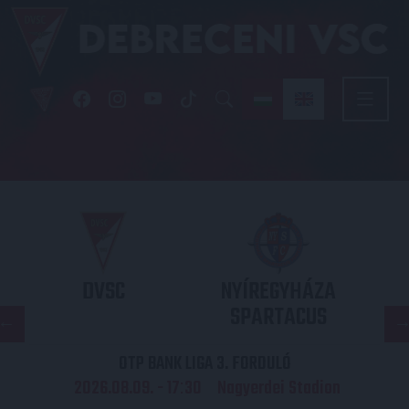
DVSC
NYÍREGYHÁZA
SPARTACUS
OTP BANK LIGA 3. FORDULÓ
2026.08.09. - 17
30
Nagyerdei Stadion
: