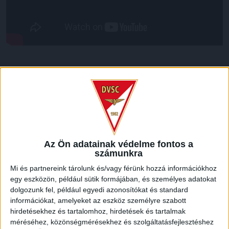
LEGUTÓBBI HÍREK
VAJDA BOTOND
VASÁRNAP 100
:
SZÁZALÉKNÁL IS TÖBBET KELL BELEADNUNK
2026.08.07.
Az Ön adatainak védelme fontos a
A DVSC-FC Copenhagen Konferencia Liga mérkőzés
számunkra
örömteli eseménye volt, hogy sérüléséből felépülve
Mi és partnereink tárolunk és/vagy férünk hozzá információkhoz
visszatért a pályára 22 éves szélsőnk, Vajda Botond.
egy eszközön, például sütik formájában, és személyes adatokat
Játékosunkat a visszatérésről és a vasárnapi, Nyíregyháza
dolgozunk fel, például egyedi azonosítókat és standard
elleni rangadóról is kérdeztük. – Nagyon örülök, hogy újra
információkat, amelyeket az eszköz személyre szabott
pályára léphettem tétmeccsen, hiszen majdnem négy
hirdetésekhez és tartalomhoz, hirdetések és tartalmak
hónapot kellett kihagynom. Az is pozitívum, hogy egy ilyen
méréséhez, közönségmérésekhez és szolgáltatásfejlesztéshez