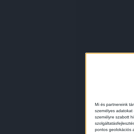
Mi és partnereink tá
személyes adatokat d
személyre szabott h
szolgáltatásfejleszté
pontos geolokációs a