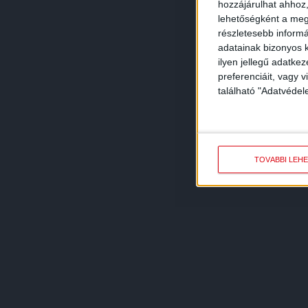
hozzájárulhat ahhoz,
lehetőségként a megf
részletesebb informác
adatainak bizonyos k
ilyen jellegű adatke
preferenciáit, vagy v
található "Adatvéde
TOVÁBBI LEH