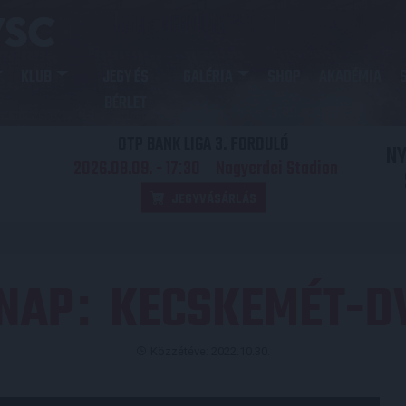
KLUB
JEGY ÉS
GALÉRIA
SHOP
AKADÉMIA
BÉRLET
OTP BANK LIGA 3. FORDULÓ
N
2026.08.09. - 17
30
Nagyerdei Stadion
:
JEGYVÁSÁRLÁS
NAP
KECSKEMÉT-DV
:
Közzétéve: 2022.10.30.