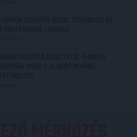
Bővebben →
PJUNYIK JEREVÁN-DVSC
TOVÁBBJUTÁS
:
A KONFERENCIA LIGÁBAN
Bővebben →
VIDEÓ! SAJTÓTÁJÉKOZTATÓ
PJUNYIK
:
JEREVÁN-DVSC 0-0, GERT REMMEL
ÉRTÉKELÉSE
Bővebben →
EZŐ MÉRKŐZÉS