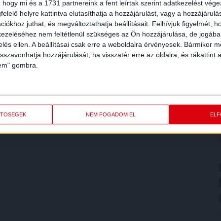
 hogy mi és a 1731 partnereink a fent leírtak szerint adatkezelést vég
elelő helyre kattintva elutasíthatja a hozzájárulást, vagy a hozzájárul
iókhoz juthat, és megváltoztathatja beállításait.
Felhívjuk figyelmét, 
ezeléséhez nem feltétlenül szükséges az Ön hozzájárulása, de jogában 
zelés ellen. A beállításai csak erre a weboldalra érvényesek. Bármikor m
isszavonhatja hozzájárulását, ha visszatér erre az oldalra, és rákattint a
lem" gombra.
ETŐSÉGEK
NEM FOGADOM EL
EL