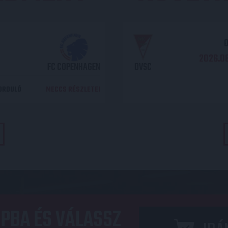
O
2026.08
FC COPENHAGEN
DVSC
DORDULÓ
MECCS RÉSZLETEI
PBA ÉS VÁLASSZ