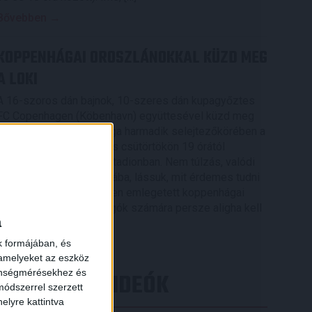
Bővebben →
KOPPENHÁGAI OROSZLÁNOKKAL KÜZD MEG
A LOKI
A 16-szoros dán bajnok, 10-szeres dán kupagyőztes
FC Copenhagen (Köbenhavn) együttesével küzd meg
az UEFA Konferencia Liga harmadik selejtezőkörében a
DVSC, az első mérkőzés csütörtökön 19 órától
kezdődik a Nagyerdei Stadionban. Nem túlzás, valódi
nagyvad akadt a Loki útjába, lássuk, mit érdemes tudni
×
az Oroszlánok becenéven emlegetett koppenhágai
csapatról. A futballrajongók számára persze aligha kell
a
[…]
k formájában, és
Bővebben →
 amelyeket az eszköz
zönségmérésekhez és
LEGÚJABB VIDEÓK
ódszerrel szerzett
elyre kattintva