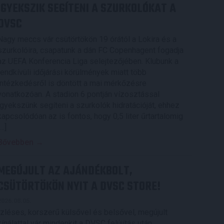
IGYEKSZIK SEGÍTENI A SZURKOLÓKAT A
DVSC
Nagy meccs vár csütörtökön 19 órától a Lokira és a
szurkolóira, csapatunk a dán FC Copenhagent fogadja
az UEFA Konferencia Liga selejtezőjében. Klubunk a
rendkívüli időjárási körülmények miatt több
intézkedésről is döntött a mai mérkőzésre
vonatkozóan. A stadion 6 pontján vízosztással
igyekszünk segíteni a szurkolók hidratációját, ehhez
kapcsolódóan az is fontos, hogy 0,5 liter űrtartalomig
[…]
Bővebben →
MEGÚJULT AZ AJÁNDÉKBOLT,
CSÜTÖRTÖKÖN NYIT A DVSC STORE!
2026.08.05.
Ízléses, korszerű külsővel és belsővel, megújult
kínálattal vár mindenkit a DVSC felújítás után