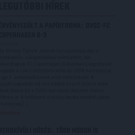
LEGUTÓBBI HÍREK
ÉRVÉNYESÜLT A PAPÍRFORMA
DVSC-FC
:
COPENHAGEN 0-3
2026.08.06.
Az örmény Pjunyik Jereván búcsúztatása után a
bombaerős, válogatottakkal teletűzdelt, dán
rekordbajnok FC Copenhagen (Köbenhavn) együttesét
fogadta a Loki csütörtökön este az UEFA Konferencia
Liga 3. selejtezőkörének első mérkőzésén. A
kezdőcsapatban ott volt többek között Szécsi Márk,
Batik Bence és a DVSC-ben most debütáló Dénes
Vilmos is. A találkozót a hőség dacára mindkét gárda
viszonylag […]
Bővebben →
RENDKÍVÜLI HŐSÉG
TÖBB MÓDON IS
: