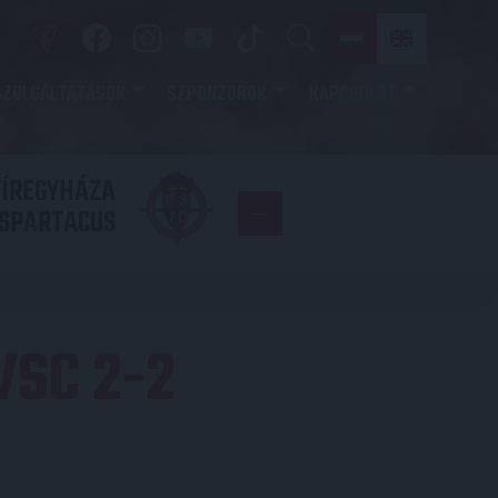
SZOLGÁLTATÁSOK
SZPONZOROK
KAPCSOLAT
YÍREGYHÁZA
FC
SPARTACUS
COPENHAGE
SC 2-2