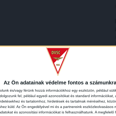
Az Ön adatainak védelme fontos a számunkr
rolunk és/vagy férünk hozzá információkhoz egy eszközön, például süti
olgozunk fel, például egyedi azonosítókat és standard információkat,
irdetésekhez és tartalomhoz, hirdetések és tartalmak méréséhez, kö
shez küld.
Az Ön engedélyével mi és a partnereink eszközleolvasásos m
datokat és azonosítási információkat is felhasználhatunk. A megfelelő h