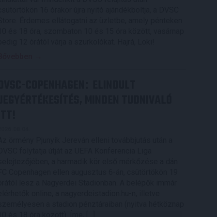
csütörtökön 16 órakor újra nyitó ajándékboltja, a DVSC
Store. Érdemes ellátogatni az üzletbe, amely pénteken
10 és 18 óra, szombaton 10 és 15 óra között, vasárnap
pedig 12 órától várja a szurkolókat. Hajrá, Loki!
Bővebben →
DVSC-COPENHAGEN
ELINDULT
:
JEGYÉRTÉKESÍTÉS, MINDEN TUDNIVALÓ
ITT!
2026.08.04.
Az örmény Pjunyik Jereván elleni továbbjutás után a
DVSC folytatja útját az UEFA Konferencia Liga
selejtezőjében, a harmadik kör első mérkőzése a dán
FC Copenhagen ellen augusztus 6-án, csütörtökön 19
órától lesz a Nagyerdei Stadionban. A belépők immár
elérhetők online, a nagyerdeistadion.hu-n, illetve
személyesen a stadion pénztáraiban (nyitva hétköznap
10 és 18 óra között). Íme, […]