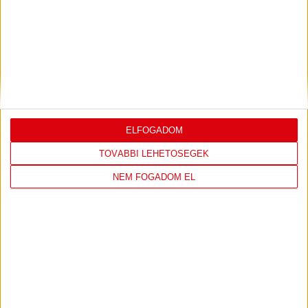
DVSC
FC
COPENHAGEN
19
:
00
ELFOGADOM
TOVÁBBI LEHETŐSÉGEK
NEM FOGADOM EL
2026-08-
KONFERENCIA LIGA 3.
MECCS
06 19:00
SELEJTEZŐFDORDULÓ
RÉSZLETEI
TOVÁBBI EREDMÉNYEK