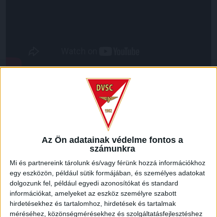
LEGUTÓBBI HÍREK
ÉRVÉNYESÜLT A PAPÍRFORMA
DVSC-FC
:
Az Ön adatainak védelme fontos a
COPENHAGEN 0-3
számunkra
2026.08.06.
Mi és partnereink tárolunk és/vagy férünk hozzá információkhoz
Az örmény Pjunyik Jereván búcsúztatása után a bombaerős,
egy eszközön, például sütik formájában, és személyes adatokat
válogatottakkal teletűzdelt, dán rekordbajnok FC
dolgozunk fel, például egyedi azonosítókat és standard
Copenhagen (Köbenhavn) együttesét fogadta a Loki
információkat, amelyeket az eszköz személyre szabott
csütörtökön este az UEFA Konferencia Liga 3.
hirdetésekhez és tartalomhoz, hirdetések és tartalmak
selejtezőkörének első mérkőzésén. A kezdőcsapatban ott
méréséhez, közönségmérésekhez és szolgáltatásfejlesztéshez