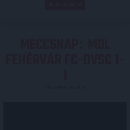
JEGYVÁSÁRLÁS
MECCSNAP
MOL
:
FEHÉRVÁR FC-DVSC 1-
1
Közzétéve: 2023.02.06.