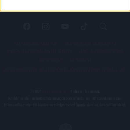
PÁLYARENDSZABÁLYOK
ADATKEZELÉSI TÁJÉKOZATÓ
JOGI ÉS FELHASZNÁLÁSI FELTÉTELEK
LEVÉL A SZERKESZTŐNEK
IMPRESSZUM
KAPCSOLAT
BELSŐ VISSZAÉLÉS-BEJELENTÉSI TÁJÉKOZTATÓ DVSC FUTBALL ZRT.
© 2026
DVSC Futball Zrt.
Minden jog fenntartva.
Az oldalon található írott és képi anyagok csak a forrás megjelölésével, internetes
felhasználás esetén élő hivatkozás elhelyezésével (forrás: dvsc.hu) használhatóak fel.