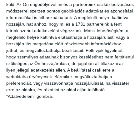
volt többek között Szécsi Márk, Batik Bence és a DVSC-ben
küld.
Az Ön engedélyével mi és a partnereink eszközleolvasásos
most debütáló Dénes Vilmos is. A találkozót a hőség dacára
módszerrel szerzett pontos geolokációs adatokat és azonosítási
információkat is felhasználhatunk. A megfelelő helyre kattintva
mindkét gárda viszonylag […]
hozzájárulhat ahhoz, hogy mi és a 1731 partnereink a fent
Bővebben →
leírtak szerint adatkezelést végezzünk. Másik lehetőségként a
megfelelő helyre kattintva elutasíthatja a hozzájárulást, vagy a
RENDKÍVÜLI HŐSÉG
TÖBB MÓDON IS
:
hozzájárulás megadása előtt részletesebb információkhoz
juthat, és megváltoztathatja beállításait.
Felhívjuk figyelmét,
IGYEKSZIK SEGÍTENI A SZURKOLÓKAT A DVSC
hogy személyes adatainak bizonyos kezeléséhez nem feltétlenül
szükséges az Ön hozzájárulása, de jogában áll tiltakozni az
Nagy meccs vár csütörtökön 19 órától a Lokira és a
ilyen jellegű adatkezelés ellen. A beállításai csak erre a
szurkolóira, csapatunk a dán FC Copenhagent fogadja az
weboldalra érvényesek. Bármikor megváltoztathatja a
UEFA Konferencia Liga selejtezőjében. Klubunk a rendkívüli
preferenciáit, vagy visszavonhatja hozzájárulását, ha visszatér
időjárási körülmények miatt több intézkedésről is döntött a
erre az oldalra, és rákattint az oldal alján található
mai mérkőzésre vonatkozóan. A stadion 6 pontján
"Adatvédelem" gombra.
vízosztással igyekszünk segíteni a szurkolók hidratációját,
ehhez kapcsolódóan az is fontos, hogy 0,5 liter űrtartalomig
[…]
Bővebben →