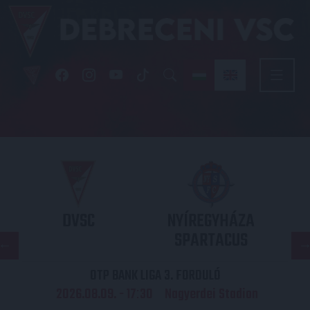
DVSC
NYÍREGYHÁZA
SPARTACUS
OTP BANK LIGA 3. FORDULÓ
2026.08.09. - 17
30
Nagyerdei Stadion
: