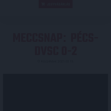
JEGYVÁSÁRLÁS
MECCSNAP
PÉCS-
:
DVSC 0-2
Közzétéve: 2021.03.15.