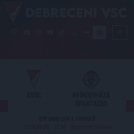
DVSC
NYÍREGYHÁZA
SPARTACUS
OTP BANK LIGA 3. FORDULÓ
2026.08.09. - 17
30
Nagyerdei Stadion
: