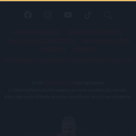
PÁLYARENDSZABÁLYOK
ADATKEZELÉSI TÁJÉKOZATÓ
JOGI ÉS FELHASZNÁLÁSI FELTÉTELEK
LEVÉL A SZERKESZTŐNEK
IMPRESSZUM
KAPCSOLAT
BELSŐ VISSZAÉLÉS-BEJELENTÉSI TÁJÉKOZTATÓ DVSC FUTBALL ZRT.
© 2026
DVSC Futball Zrt.
Minden jog fenntartva.
Az oldalon található írott és képi anyagok csak a forrás megjelölésével, internetes
felhasználás esetén élő hivatkozás elhelyezésével (forrás: dvsc.hu) használhatóak fel.