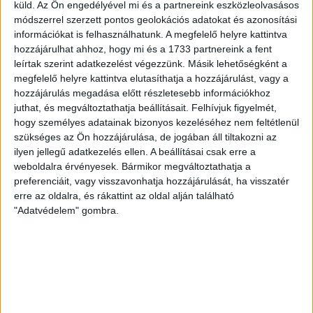
Store vasárnap 12 […]
küld.
Az Ön engedélyével mi és a partnereink eszközleolvasásos
módszerrel szerzett pontos geolokációs adatokat és azonosítási
Bővebben →
információkat is felhasználhatunk. A megfelelő helyre kattintva
hozzájárulhat ahhoz, hogy mi és a 1733 partnereink a fent
ÉRVÉNYESÜLT A PAPÍRFORMA
DVSC-FC
:
leírtak szerint adatkezelést végezzünk. Másik lehetőségként a
megfelelő helyre kattintva elutasíthatja a hozzájárulást, vagy a
COPENHAGEN 0-3
hozzájárulás megadása előtt részletesebb információkhoz
2026.08.06.
juthat, és megváltoztathatja beállításait.
Felhívjuk figyelmét,
Az örmény Pjunyik Jereván búcsúztatása után a bombaerős,
hogy személyes adatainak bizonyos kezeléséhez nem feltétlenül
válogatottakkal teletűzdelt, dán rekordbajnok FC
szükséges az Ön hozzájárulása, de jogában áll tiltakozni az
ilyen jellegű adatkezelés ellen. A beállításai csak erre a
Copenhagen (Köbenhavn) együttesét fogadta a Loki
weboldalra érvényesek. Bármikor megváltoztathatja a
csütörtökön este az UEFA Konferencia Liga 3.
preferenciáit, vagy visszavonhatja hozzájárulását, ha visszatér
selejtezőkörének első mérkőzésén. A kezdőcsapatban ott
erre az oldalra, és rákattint az oldal alján található
volt többek között Szécsi Márk, Batik Bence és a DVSC-ben
"Adatvédelem" gombra.
most debütáló Dénes Vilmos is. A találkozót a hőség dacára
mindkét gárda viszonylag […]
Bővebben →
RENDKÍVÜLI HŐSÉG
TÖBB MÓDON IS
: