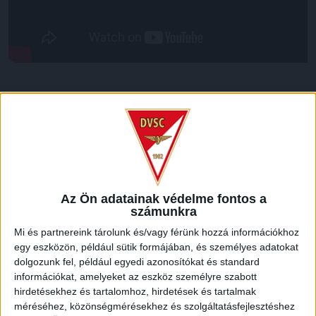
LEGUTÓBBI HÍREK
SZURKOLÓI INFORMÁCIÓK A DVSC-
NYÍREGYHÁZA RANGADÓRA
2026.08.07.
Az Ön adatainak védelme fontos a
A DVSC az OTP Bank Liga 3. fordulójában az ősi rivális
számunkra
Nyíregyházát fogadja augusztus 9-én, vasárnap 17.30-kor a
Mi és partnereink tárolunk és/vagy férünk hozzá információkhoz
Nagyerdei Stadionban. Nagy az érdeklődés, a találkozóra
egy eszközön, például sütik formájában, és személyes adatokat
megvásárolhatók a jegyek online, a
dolgozunk fel, például egyedi azonosítókat és standard
www.nagyerdeistadion.hu oldalon, illetve személyesen a
információkat, amelyeket az eszköz személyre szabott
stadion pénztáraiban (nyitva hétköznap 10 és 18,
hirdetésekhez és tartalomhoz, hirdetések és tartalmak
szombaton 10 és 15 óra között, vasárnap 10 órától). A DVSC
méréséhez, közönségmérésekhez és szolgáltatásfejlesztéshez