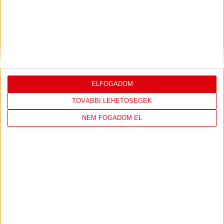
DVSC
FC
COPENHAGEN
19
:
00
ELFOGADOM
TOVÁBBI LEHETŐSÉGEK
2026-08-
KONFERENCIA LIGA 3.
MECCS
NEM FOGADOM EL
06 19:00
SELEJTEZŐFDORDULÓ
RÉSZLETEI
TOVÁBBI EREDMÉNYEK
KÖVETKEZŐ MÉRKŐZÉS