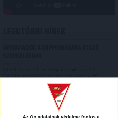
LEGUTÓBBI HÍREK
INFORMÁCIÓK A KOPPENHÁGÁBA UTAZÓ
SZURKOLÓKNAK
2026.08.10.
A DVSC szerdán 18 órától Koppenhágában, az FC
Copenhagen (Köbenhavn) ellen lép pályára az UEFA
Konferencia Liga harmadik selejtezőkörének második
mérkőzésén. Az itthoni vereség dacára hűséges szurkolóink
Dániába is elkísérik a csapatot, nekik szeretnénk néhány
információval segíteni. A találkozóra szóló belépőket
érdemes beszerezni online, a jegyek a következő linken
elérhetők: https://billet.fck.dk/Stadium?
eventId=8549&reservationId=145110&secretLinkKey=dd10
Az Ön adatainak védelme fontos a