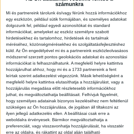
számunkra
Itt összesen 1000 darab […]
Bővebben →
Mi és partnereink tárolunk és/vagy férünk hozzá információkhoz
egy eszközön, például sütik formájában, és személyes adatokat
dolgozunk fel, például egyedi azonosítókat és standard
GYŐZELEM A RANGADÓN
DVSC-
:
információkat, amelyeket az eszköz személyre szabott
NYÍREGYHÁZA 1-0
hirdetésekhez és tartalomhoz, hirdetések és tartalmak
méréséhez, közönségmérésekhez és szolgáltatásfejlesztéshez
2026.08.09.
küld.
Az Ön engedélyével mi és a partnereink eszközleolvasásos
Hamisítatlan rangadóhangulatban lépett pályára a DVSC az
módszerrel szerzett pontos geolokációs adatokat és azonosítási
OTP Bank Liga 3. fordulójában, hiszen vasárnap délután az
információkat is felhasználhatunk. A megfelelő helyre kattintva
ősi rivális Nyíregyházát fogadta. A kezdőcsapatban helyet
hozzájárulhat ahhoz, hogy mi és a 1733 partnereink a fent
kapott az ifjú, saját nevelésű Sain Balázs is, a
leírtak szerint adatkezelést végezzünk. Másik lehetőségként a
támadószekcióban Szendrei Ákost Dzsudzsák Balázs,
megfelelő helyre kattintva elutasíthatja a hozzájárulást, vagy a
illetve a két szélről Dénes Vilmos és Cibla Flórián
hozzájárulás megadása előtt részletesebb információkhoz
juthat, és megváltoztathatja beállításait.
Felhívjuk figyelmét,
támogatta. A mérkőzés jó iramban kezdődött, mindkét gárda
hogy személyes adatainak bizonyos kezeléséhez nem feltétlenül
jelentkezett […]
szükséges az Ön hozzájárulása, de jogában áll tiltakozni az
Bővebben →
ilyen jellegű adatkezelés ellen. A beállításai csak erre a
weboldalra érvényesek. Bármikor megváltoztathatja a
KIKAPOTT A KIS LOKI
preferenciáit, vagy visszavonhatja hozzájárulását, ha visszatér
erre az oldalra, és rákattint az oldal alján található