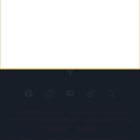
PÁLYARENDSZABÁLYOK
ADATKEZELÉSI TÁJÉKOZATÓ
JOGI ÉS FELHASZNÁLÁSI FELTÉTELEK
LEVÉL A SZERKESZTŐNEK
IMPRESSZUM
KAPCSOLAT