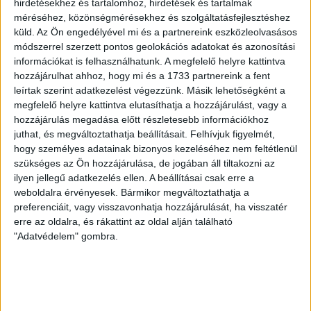
VOLT EGYIK LEGJOBB DEBRECENI CSATÁR
hirdetésekhez és tartalomhoz, hirdetések és tartalmak
méréséhez, közönségmérésekhez és szolgáltatásfejlesztéshez
2026.08.08.
küld.
Az Ön engedélyével mi és a partnereink eszközleolvasásos
Ma ünnepli 70. születésnapját Kerekes György. A debreceni
módszerrel szerzett pontos geolokációs adatokat és azonosítási
születésű támadó a debreceni Titászban, majd a DMTE-ben
információkat is felhasználhatunk. A megfelelő helyre kattintva
kezdte, később játszott Pécsen, az Újpestben, az FTC-ben
hozzájárulhat ahhoz, hogy mi és a 1733 partnereink a fent
és a Videotonban is, ám pályafutása csúcspontját
leírtak szerint adatkezelést végezzünk. Másik lehetőségként a
egyértelműen a Lokiban töltött évek jelentették. A népszerű
megfelelő helyre kattintva elutasíthatja a hozzájárulást, vagy a
Gurigának hihetetlen érzéke volt a játékhoz és a
hozzájárulás megadása előtt részletesebb információkhoz
gólszerzéshez, amit jól mutat, hogy a DMVSC-ben eltöltött
juthat, és megváltoztathatja beállításait.
Felhívjuk figyelmét,
[…]
hogy személyes adatainak bizonyos kezeléséhez nem feltétlenül
szükséges az Ön hozzájárulása, de jogában áll tiltakozni az
Bővebben →
ilyen jellegű adatkezelés ellen. A beállításai csak erre a
weboldalra érvényesek. Bármikor megváltoztathatja a
VAJDA BOTOND
VASÁRNAP 100
:
preferenciáit, vagy visszavonhatja hozzájárulását, ha visszatér
SZÁZALÉKNÁL IS TÖBBET KELL BELEADNUNK
erre az oldalra, és rákattint az oldal alján található
"Adatvédelem" gombra.
2026.08.07.
A DVSC-FC Copenhagen Konferencia Liga mérkőzés
örömteli eseménye volt, hogy sérüléséből felépülve
visszatért a pályára 22 éves szélsőnk, Vajda Botond.
Játékosunkat a visszatérésről és a vasárnapi, Nyíregyháza