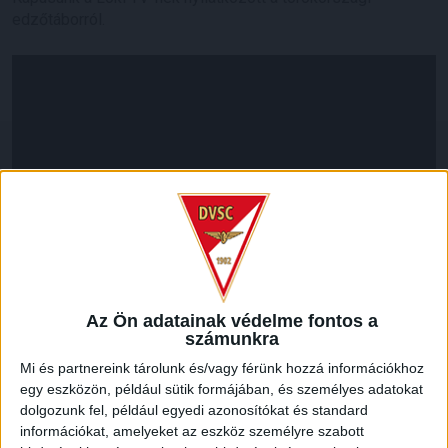
edzőtáborról.
Az Ön adatainak védelme fontos a
számunkra
LEGUTÓBBI HÍREK
Mi és partnereink tárolunk és/vagy férünk hozzá információkhoz
egy eszközön, például sütik formájában, és személyes adatokat
70 ÉVES LETT KEREKES GYÖRGY, A VALAHA
dolgozunk fel, például egyedi azonosítókat és standard
információkat, amelyeket az eszköz személyre szabott