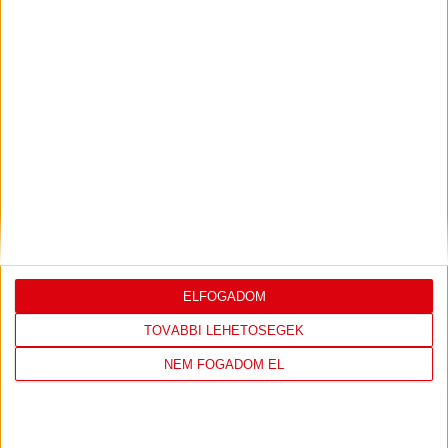
Bővebben →
LEGUTÓBBI EREDMÉNY
ELFOGADOM
DVSC
FC
TOVÁBBI LEHETŐSÉGEK
COPENHAGEN
NEM FOGADOM EL
0
-
3