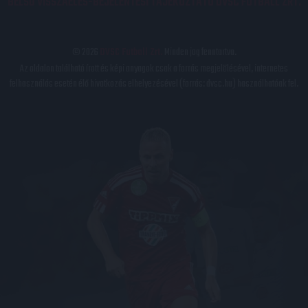
BELSŐ VISSZAÉLÉS-BEJELENTÉSI TÁJÉKOZTATÓ DVSC FUTBALL ZRT.
© 2026
DVSC Futball Zrt.
Minden jog fenntartva.
Az oldalon található írott és képi anyagok csak a forrás megjelölésével, internetes
felhasználás esetén élő hivatkozás elhelyezésével (forrás: dvsc.hu) használhatóak fel.