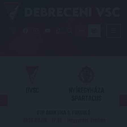
DVSC
NYÍREGYHÁZA
SPARTACUS
OTP BANK LIGA 3. FORDULÓ
2026.08.09. - 17
30
Nagyerdei Stadion
: